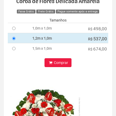
Coroa de Flores Delicada Amarela
Faixa Grátis
Frete Grátis
Pague somente após a entrega
Tamanhos
1,0m x 1,0m
498,00
R$
1,2m x 1,0m
537,00
R$
1,5m x 1,0m
674,00
R$
Comprar