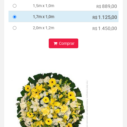
1,5m x 1,0m
889,00
R$
1,7m x 1,0m
1.125,00
R$
2,0m x 1,2m
1.450,00
R$
Comprar