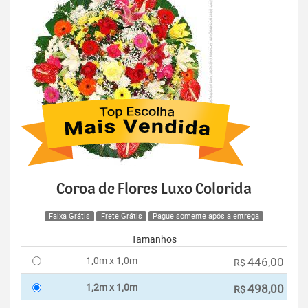
Coroa de Flores Luxo Colorida
Faixa Grátis
Frete Grátis
Pague somente após a entrega
Tamanhos
1,0m x 1,0m
446,00
R$
1,2m x 1,0m
498,00
R$