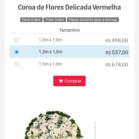
Coroa de Flores Delicada Vermelha
Faixa Grátis
Frete Grátis
Pague somente após a entrega
Tamanhos
1,0m x 1,0m
498,00
R$
1,2m x 1,0m
537,00
R$
1,5m x 1,0m
674,00
R$
Comprar