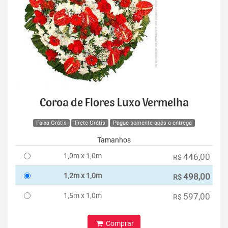
Coroa de Flores Luxo Vermelha
Faixa Grátis
Frete Grátis
Pague somente após a entrega
Tamanhos
1,0m x 1,0m
446,00
R$
1,2m x 1,0m
498,00
R$
1,5m x 1,0m
597,00
R$
Comprar