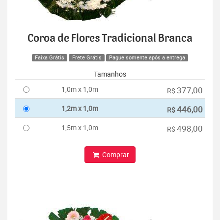
Coroa de Flores Tradicional Branca
Faixa Grátis
Frete Grátis
Pague somente após a entrega
Tamanhos
1,0m x 1,0m
377,00
R$
1,2m x 1,0m
446,00
R$
1,5m x 1,0m
498,00
R$
Comprar