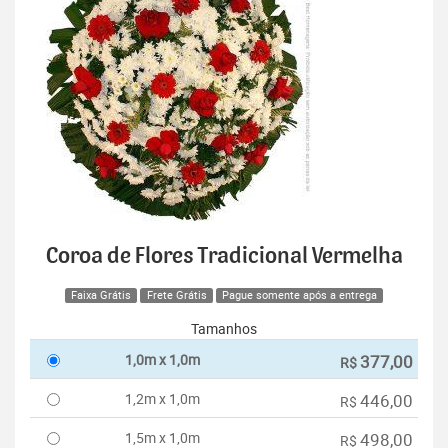
Coroa de Flores Tradicional Vermelha
Faixa Grátis
Frete Grátis
Pague somente após a entrega
Tamanhos
1,0m x 1,0m
377,00
R$
1,2m x 1,0m
446,00
R$
1,5m x 1,0m
498,00
R$