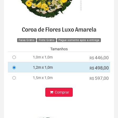
Coroa de Flores Luxo Amarela
Faixa Grátis
Frete Grátis
Pague somente após a entrega
Tamanhos
1,0m x 1,0m
446,00
R$
1,2m x 1,0m
498,00
R$
1,5m x 1,0m
597,00
R$
Comprar