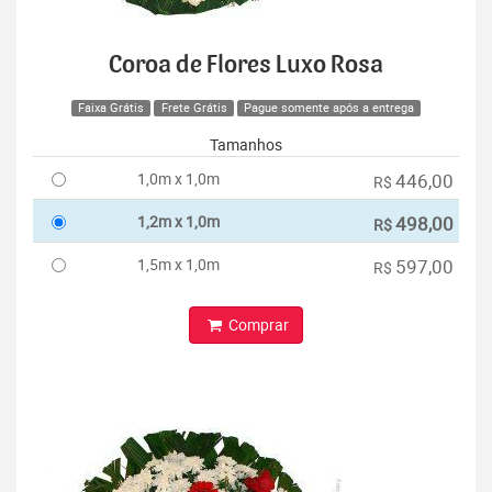
Coroa de Flores Luxo Rosa
Faixa Grátis
Frete Grátis
Pague somente após a entrega
Tamanhos
1,0m x 1,0m
446,00
R$
1,2m x 1,0m
498,00
R$
1,5m x 1,0m
597,00
R$
Comprar