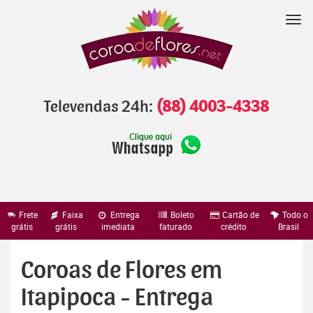
Pular
para
Nav
o
conteúdo
Televendas 24h:
(88) 4003-4338
Frete
Faixa
Entrega
Boleto
Cartão de
Todo o
grátis
grátis
imediata
faturado
crédito
Brasil
Coroas de Flores em
Itapipoca - Entrega