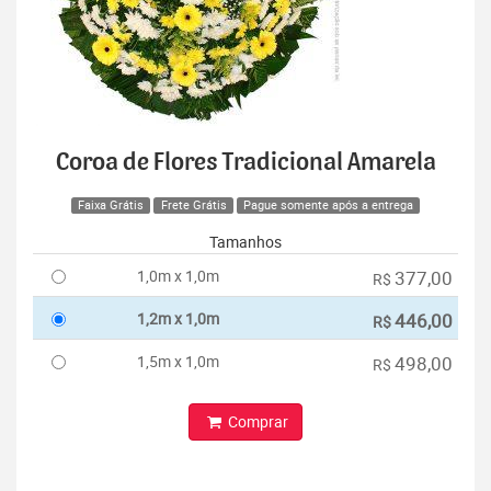
Coroa de Flores Tradicional Amarela
Faixa Grátis
Frete Grátis
Pague somente após a entrega
Tamanhos
1,0m x 1,0m
377,00
R$
1,2m x 1,0m
446,00
R$
1,5m x 1,0m
498,00
R$
Comprar