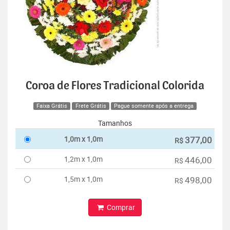
Coroa de Flores Tradicional Colorida
Faixa Grátis
Frete Grátis
Pague somente após a entrega
Tamanhos
1,0m x 1,0m
377,00
R$
1,2m x 1,0m
446,00
R$
1,5m x 1,0m
498,00
R$
Comprar