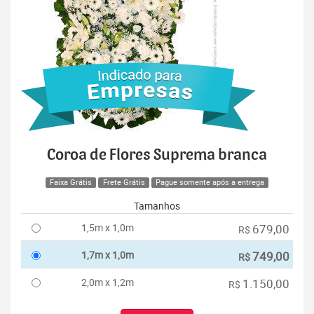
Coroa de Flores Suprema branca
Faixa Grátis
Frete Grátis
Pague somente após a entrega
Tamanhos
1,5m x 1,0m
679,00
R$
1,7m x 1,0m
749,00
R$
2,0m x 1,2m
1.150,00
R$