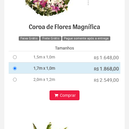
Coroa de Flores Magnífica
Faixa Grátis
Frete Grátis
Pague somente após a entrega
Tamanhos
1,5m x 1,0m
1.648,00
R$
1,7m x 1,0m
1.868,00
R$
2,0m x 1,2m
2.549,00
R$
Comprar