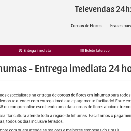
Televendas 24h
Coroas de Flores
Frases par
Entrega imediata
Boleto faturado
nhumas - Entrega imediata 24 h
os especialistas na entrega de
coroas de flores em Inhumas
para todos 
emos te atender com entrega imediata e pagamento facilitado! Entre em
8 ou compre online escolhendo uma das coroas de flores abaixo e iremos
sa floricultura atende toda a região de Inhumas. Facilitamos o pagamen
as, todos os dias inclusive feriados.
pre com quem atende as maiores e melhores empresas do Brasil!