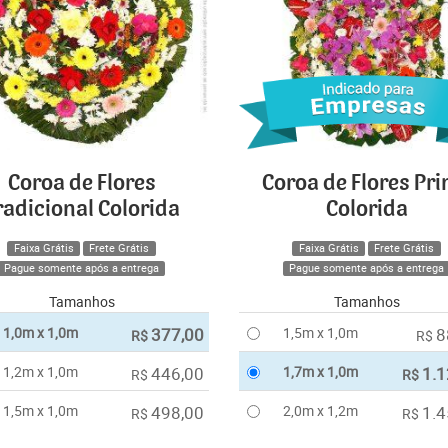
Coroa de Flores
Coroa de Flores Pr
radicional Colorida
Colorida
Faixa Grátis
Frete Grátis
Faixa Grátis
Frete Grátis
Pague somente após a entrega
Pague somente após a entrega
Tamanhos
Tamanhos
1,0m x 1,0m
377,00
1,5m x 1,0m
8
R$
R$
1,2m x 1,0m
446,00
1,7m x 1,0m
1.1
R$
R$
1,5m x 1,0m
498,00
2,0m x 1,2m
1.4
R$
R$