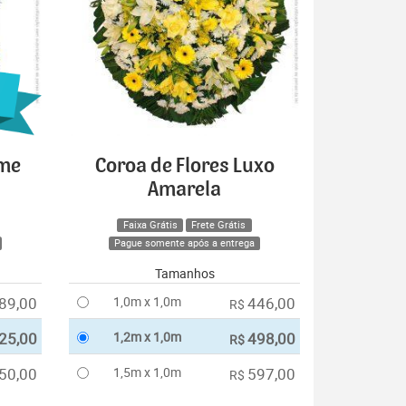
ime
Coroa de Flores Luxo
Amarela
Faixa Grátis
Frete Grátis
Pague somente após a entrega
Tamanhos
89,00
1,0m x 1,0m
446,00
R$
25,00
1,2m x 1,0m
498,00
R$
50,00
1,5m x 1,0m
597,00
R$