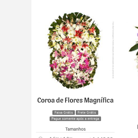
Coroa de Flores Magnífica
Faixa Grátis
Frete Grátis
Pague somente após a entrega
Tamanhos