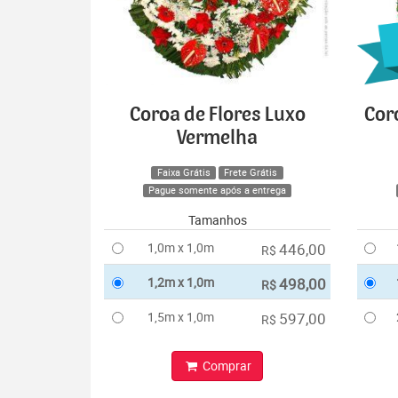
Coroa de Flores Luxo
Cor
Vermelha
Faixa Grátis
Frete Grátis
Pague somente após a entrega
Tamanhos
1,0m x 1,0m
446,00
R$
1,2m x 1,0m
498,00
R$
1,5m x 1,0m
597,00
R$
Comprar