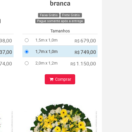
branca
Faixa Grátis
Frete Grátis
Pague somente após a entrega
Tamanhos
98,00
1,5m x 1,0m
679,00
R$
37,00
1,7m x 1,0m
749,00
R$
74,00
2,0m x 1,2m
1.150,00
R$
Comprar