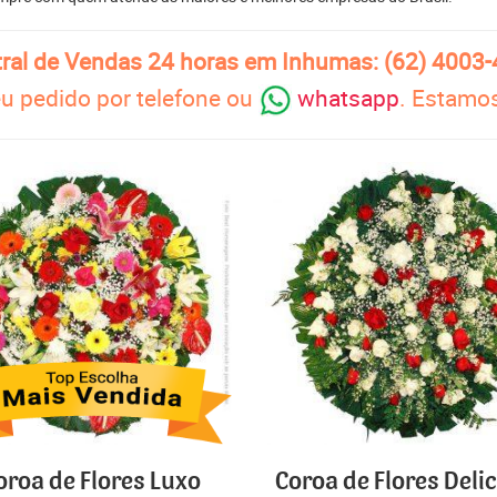
ral de Vendas 24 horas em Inhumas: (62) 4003
u pedido por telefone ou
whatsapp
. Estamos
oroa de Flores Luxo
Coroa de Flores Deli