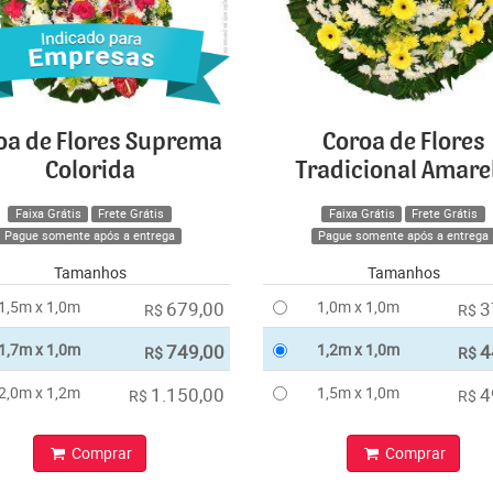
oa de Flores Suprema
Coroa de Flores
Colorida
Tradicional Amare
Faixa Grátis
Frete Grátis
Faixa Grátis
Frete Grátis
Pague somente após a entrega
Pague somente após a entrega
Tamanhos
Tamanhos
1,5m x 1,0m
679,00
1,0m x 1,0m
3
R$
R$
1,7m x 1,0m
749,00
1,2m x 1,0m
4
R$
R$
2,0m x 1,2m
1.150,00
1,5m x 1,0m
4
R$
R$
Comprar
Comprar