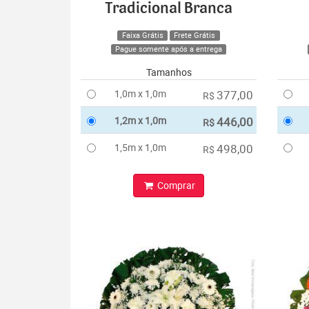
Tradicional Branca
Faixa Grátis
Frete Grátis
Pague somente após a entrega
Tamanhos
1,0m x 1,0m
377,00
R$
1,2m x 1,0m
446,00
R$
1,5m x 1,0m
498,00
R$
Comprar