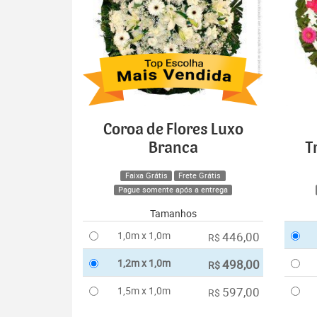
Coroa de Flores Luxo
Branca
T
Faixa Grátis
Frete Grátis
Pague somente após a entrega
Tamanhos
1,0m x 1,0m
446,00
R$
1,2m x 1,0m
498,00
R$
1,5m x 1,0m
597,00
R$