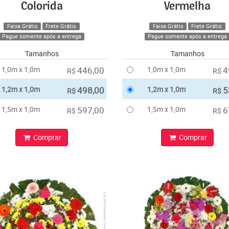
Colorida
Vermelha
Faixa Grátis
Frete Grátis
Faixa Grátis
Frete Grátis
Pague somente após a entrega
Pague somente após a entrega
Tamanhos
Tamanhos
1,0m x 1,0m
446,00
1,0m x 1,0m
4
R$
R$
1,2m x 1,0m
498,00
1,2m x 1,0m
5
R$
R$
1,5m x 1,0m
597,00
1,5m x 1,0m
6
R$
R$
Comprar
Comprar