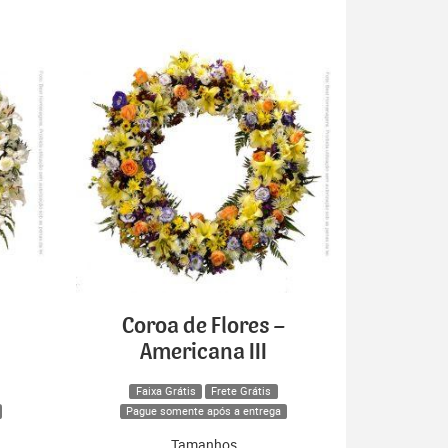
Coroa de Flores –
Americana III
Faixa Grátis
Frete Grátis
Pague somente após a entrega
Tamanhos