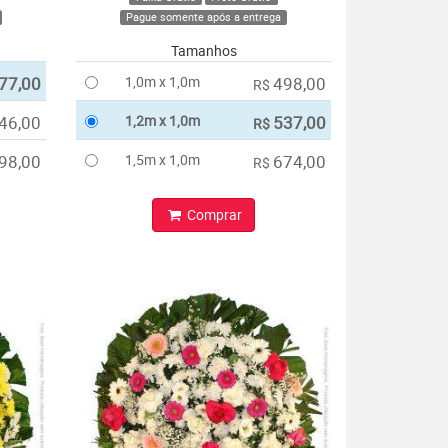
Pague somente após a entrega
Tamanhos
77,00
1,0m x 1,0m
498,00
R$
46,00
1,2m x 1,0m
537,00
R$
98,00
1,5m x 1,0m
674,00
R$
Comprar