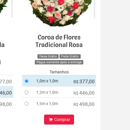
Coroa de Flores
la
Tradicional Rosa
Faixa Grátis
Frete Grátis
Pague somente após a entrega
Tamanhos
77,00
1,0m x 1,0m
377,00
R$
46,00
1,2m x 1,0m
446,00
R$
98,00
1,5m x 1,0m
498,00
R$
Comprar