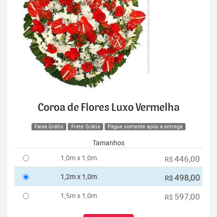
Coroa de Flores Luxo Vermelha
Faixa Grátis
Frete Grátis
Pague somente após a entrega
Tamanhos
1,0m x 1,0m
446,00
R$
1,2m x 1,0m
498,00
R$
1,5m x 1,0m
597,00
R$