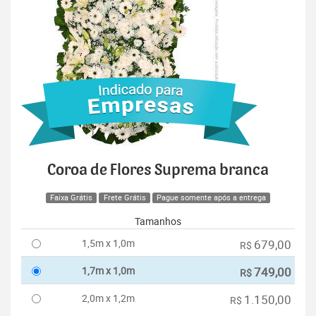
Coroa de Flores Suprema branca
Faixa Grátis
Frete Grátis
Pague somente após a entrega
Tamanhos
1,5m x 1,0m
679,00
R$
1,7m x 1,0m
749,00
R$
2,0m x 1,2m
1.150,00
R$