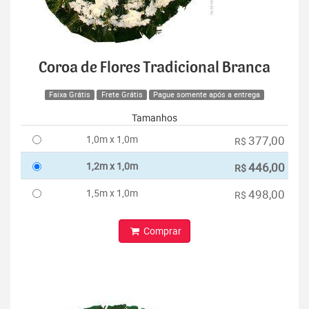
Coroa de Flores Tradicional Branca
Faixa Grátis
Frete Grátis
Pague somente após a entrega
Tamanhos
1,0m x 1,0m
377,00
R$
1,2m x 1,0m
446,00
R$
1,5m x 1,0m
498,00
R$
Comprar