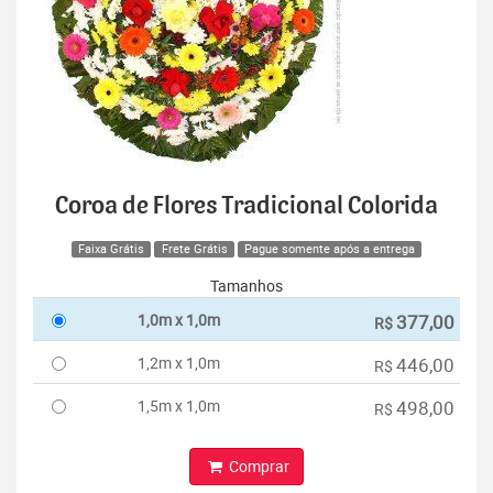
Coroa de Flores Tradicional Colorida
Faixa Grátis
Frete Grátis
Pague somente após a entrega
Tamanhos
1,0m x 1,0m
377,00
R$
1,2m x 1,0m
446,00
R$
1,5m x 1,0m
498,00
R$
Comprar