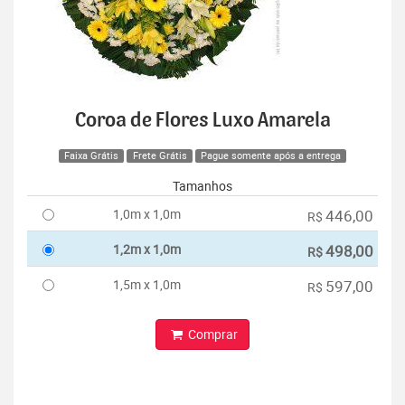
Coroa de Flores Luxo Amarela
Faixa Grátis
Frete Grátis
Pague somente após a entrega
Tamanhos
1,0m x 1,0m
446,00
R$
1,2m x 1,0m
498,00
R$
1,5m x 1,0m
597,00
R$
Comprar