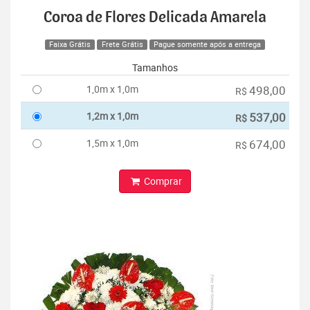
Coroa de Flores Delicada Amarela
Faixa Grátis
Frete Grátis
Pague somente após a entrega
Tamanhos
1,0m x 1,0m
498,00
R$
1,2m x 1,0m
537,00
R$
1,5m x 1,0m
674,00
R$
Comprar