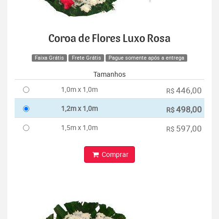
Coroa de Flores Luxo Rosa
Faixa Grátis
Frete Grátis
Pague somente após a entrega
Tamanhos
1,0m x 1,0m
446,00
R$
1,2m x 1,0m
498,00
R$
1,5m x 1,0m
597,00
R$
Comprar