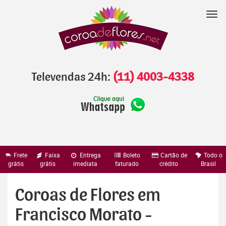
Pular
para
Nav
o
conteúdo
Televendas 24h:
(11) 4003-4338
Frete
Faixa
Entrega
Boleto
Cartão de
Todo o
grátis
grátis
imediata
faturado
crédito
Brasil
Coroas de Flores em
Francisco Morato -