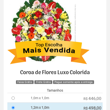
Coroa de Flores Luxo Colorida
Faixa Grátis
Frete Grátis
Pague somente após a entrega
Tamanhos
1,0m x 1,0m
446,00
R$
1,2m x 1,0m
498,00
R$