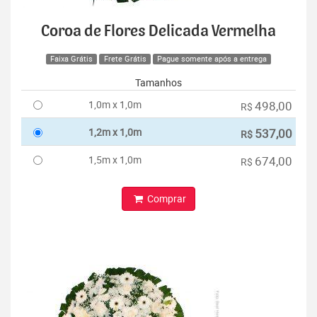
Coroa de Flores Delicada Vermelha
Faixa Grátis
Frete Grátis
Pague somente após a entrega
Tamanhos
1,0m x 1,0m
498,00
R$
1,2m x 1,0m
537,00
R$
1,5m x 1,0m
674,00
R$
Comprar