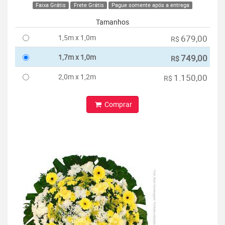
Faixa Grátis
Frete Grátis
Pague somente após a entrega
Tamanhos
1,5m x 1,0m
679,00
R$
1,7m x 1,0m
749,00
R$
2,0m x 1,2m
1.150,00
R$
Comprar