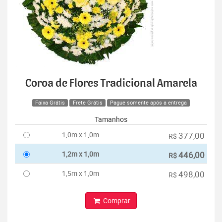
Coroa de Flores Tradicional Amarela
Faixa Grátis
Frete Grátis
Pague somente após a entrega
Tamanhos
1,0m x 1,0m
377,00
R$
1,2m x 1,0m
446,00
R$
1,5m x 1,0m
498,00
R$
Comprar