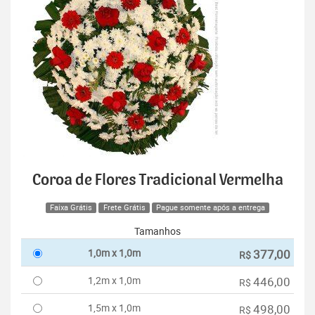
Coroa de Flores Tradicional Vermelha
Faixa Grátis
Frete Grátis
Pague somente após a entrega
Tamanhos
1,0m x 1,0m
377,00
R$
1,2m x 1,0m
446,00
R$
1,5m x 1,0m
498,00
R$