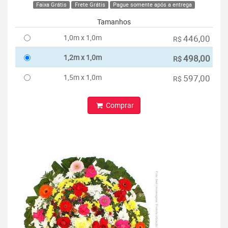
Faixa Grátis
Frete Grátis
Pague somente após a entrega
Tamanhos
1,0m x 1,0m
446,00
R$
1,2m x 1,0m
498,00
R$
1,5m x 1,0m
597,00
R$
Comprar