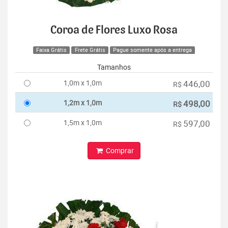
Coroa de Flores Luxo Rosa
Faixa Grátis
Frete Grátis
Pague somente após a entrega
Tamanhos
1,0m x 1,0m
446,00
R$
1,2m x 1,0m
498,00
R$
1,5m x 1,0m
597,00
R$
Comprar