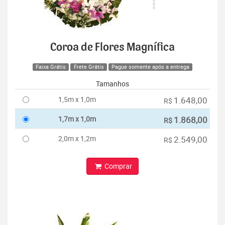
Coroa de Flores Magnífica
Faixa Grátis
Frete Grátis
Pague somente após a entrega
Tamanhos
1,5m x 1,0m
1.648,00
R$
1,7m x 1,0m
1.868,00
R$
2,0m x 1,2m
2.549,00
R$
Comprar