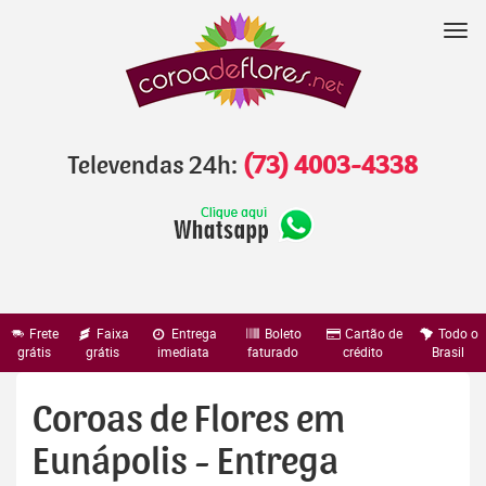
Pular
para
Nav
o
conteúdo
Televendas 24h:
(73) 4003-4338
Frete
Faixa
Entrega
Boleto
Cartão de
Todo o
grátis
grátis
imediata
faturado
crédito
Brasil
Coroas de Flores em
Eunápolis - Entrega