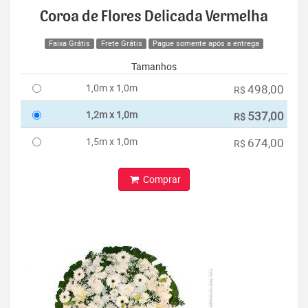
Coroa de Flores Delicada Vermelha
Faixa Grátis
Frete Grátis
Pague somente após a entrega
Tamanhos
1,0m x 1,0m
498,00
R$
1,2m x 1,0m
537,00
R$
1,5m x 1,0m
674,00
R$
Comprar