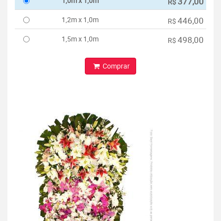
1,0m x 1,0m
377,00
R$
1,2m x 1,0m
446,00
R$
1,5m x 1,0m
498,00
R$
Comprar