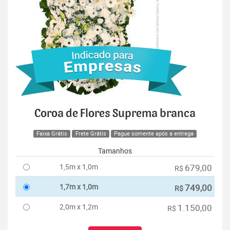
Coroa de Flores Suprema branca
Faixa Grátis
Frete Grátis
Pague somente após a entrega
Tamanhos
1,5m x 1,0m
679,00
R$
1,7m x 1,0m
749,00
R$
2,0m x 1,2m
1.150,00
R$