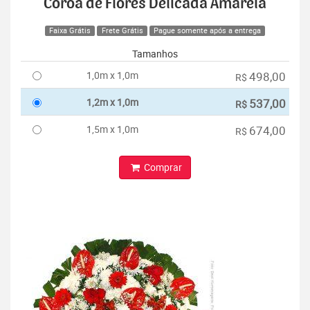
Coroa de Flores Delicada Amarela
Faixa Grátis
Frete Grátis
Pague somente após a entrega
Tamanhos
1,0m x 1,0m
498,00
R$
1,2m x 1,0m
537,00
R$
1,5m x 1,0m
674,00
R$
Comprar