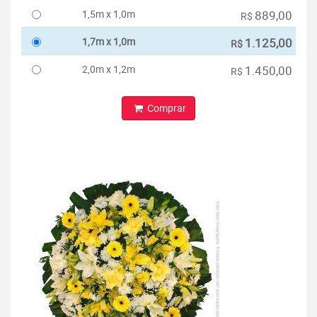
1,5m x 1,0m
889,00
R$
1,7m x 1,0m
1.125,00
R$
2,0m x 1,2m
1.450,00
R$
Comprar