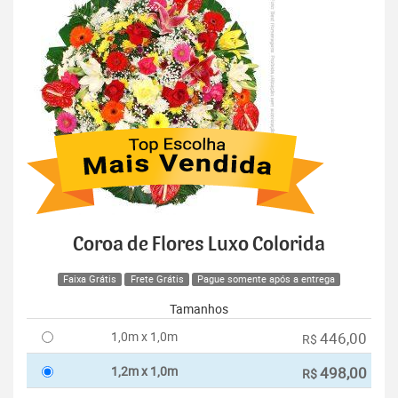
Coroa de Flores Luxo Colorida
Faixa Grátis
Frete Grátis
Pague somente após a entrega
Tamanhos
1,0m x 1,0m
446,00
R$
1,2m x 1,0m
498,00
R$