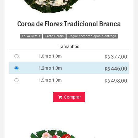
Coroa de Flores Tradicional Branca
Faixa Grátis
Frete Grátis
Pague somente após a entrega
Tamanhos
1,0m x 1,0m
377,00
R$
1,2m x 1,0m
446,00
R$
1,5m x 1,0m
498,00
R$
Comprar