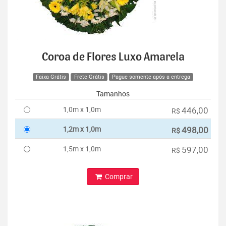
Coroa de Flores Luxo Amarela
Faixa Grátis
Frete Grátis
Pague somente após a entrega
Tamanhos
1,0m x 1,0m
446,00
R$
1,2m x 1,0m
498,00
R$
1,5m x 1,0m
597,00
R$
Comprar