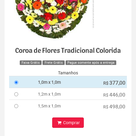
Coroa de Flores Tradicional Colorida
Faixa Grátis
Frete Grátis
Pague somente após a entrega
Tamanhos
1,0m x 1,0m
377,00
R$
1,2m x 1,0m
446,00
R$
1,5m x 1,0m
498,00
R$
Comprar