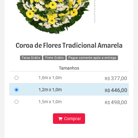
Coroa de Flores Tradicional Amarela
Faixa Grátis
Frete Grátis
Pague somente após a entrega
Tamanhos
1,0m x 1,0m
377,00
R$
1,2m x 1,0m
446,00
R$
1,5m x 1,0m
498,00
R$
Comprar