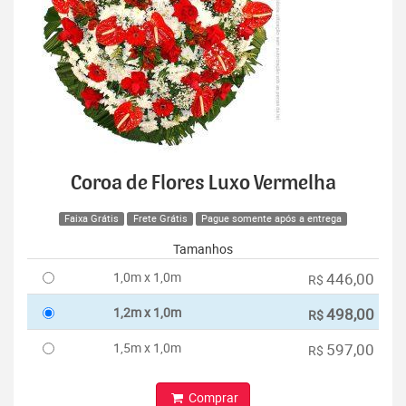
Coroa de Flores Luxo Vermelha
Faixa Grátis
Frete Grátis
Pague somente após a entrega
Tamanhos
1,0m x 1,0m
446,00
R$
1,2m x 1,0m
498,00
R$
1,5m x 1,0m
597,00
R$
Comprar