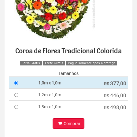
Coroa de Flores Tradicional Colorida
Faixa Grátis
Frete Grátis
Pague somente após a entrega
Tamanhos
1,0m x 1,0m
377,00
R$
1,2m x 1,0m
446,00
R$
1,5m x 1,0m
498,00
R$
Comprar