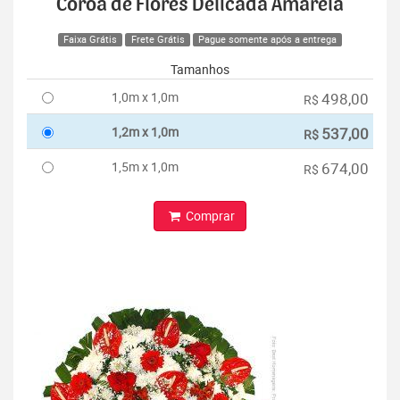
Coroa de Flores Delicada Amarela
Faixa Grátis
Frete Grátis
Pague somente após a entrega
Tamanhos
1,0m x 1,0m
498,00
R$
1,2m x 1,0m
537,00
R$
1,5m x 1,0m
674,00
R$
Comprar