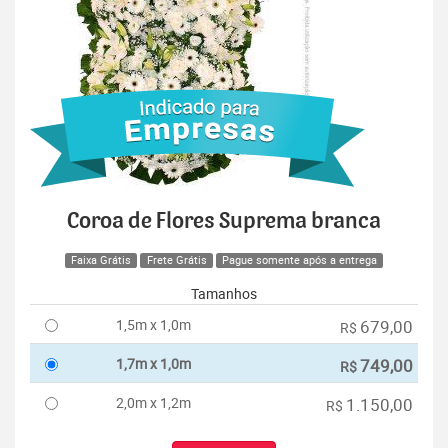
Coroa de Flores Suprema branca
Faixa Grátis
Frete Grátis
Pague somente após a entrega
Tamanhos
1,5m x 1,0m
679,00
R$
1,7m x 1,0m
749,00
R$
2,0m x 1,2m
1.150,00
R$