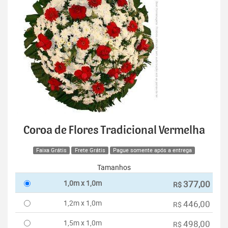
Coroa de Flores Tradicional Vermelha
Faixa Grátis
Frete Grátis
Pague somente após a entrega
Tamanhos
1,0m x 1,0m
377,00
R$
1,2m x 1,0m
446,00
R$
1,5m x 1,0m
498,00
R$