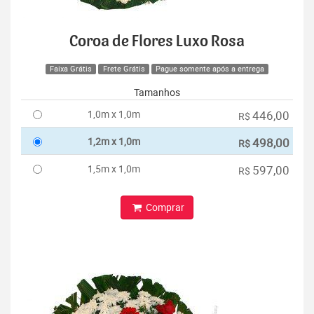
Coroa de Flores Luxo Rosa
Faixa Grátis
Frete Grátis
Pague somente após a entrega
Tamanhos
1,0m x 1,0m
446,00
R$
1,2m x 1,0m
498,00
R$
1,5m x 1,0m
597,00
R$
Comprar