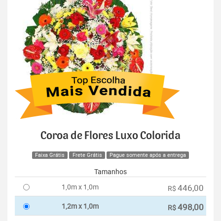
Coroa de Flores Luxo Colorida
Faixa Grátis
Frete Grátis
Pague somente após a entrega
Tamanhos
1,0m x 1,0m
446,00
R$
1,2m x 1,0m
498,00
R$