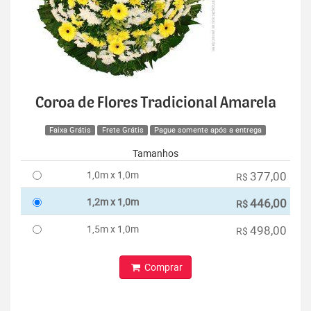
Coroa de Flores Tradicional Amarela
Faixa Grátis
Frete Grátis
Pague somente após a entrega
Tamanhos
1,0m x 1,0m
377,00
R$
1,2m x 1,0m
446,00
R$
1,5m x 1,0m
498,00
R$
Comprar