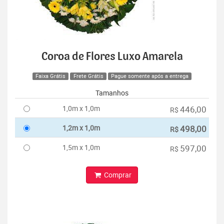
Coroa de Flores Luxo Amarela
Faixa Grátis
Frete Grátis
Pague somente após a entrega
Tamanhos
1,0m x 1,0m
446,00
R$
1,2m x 1,0m
498,00
R$
1,5m x 1,0m
597,00
R$
Comprar