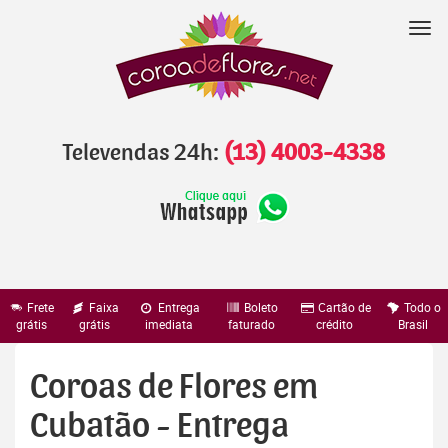
Pular
para
Nav
o
conteúdo
Televendas 24h:
(13) 4003-4338
Frete
Faixa
Entrega
Boleto
Cartão de
Todo o
grátis
grátis
imediata
faturado
crédito
Brasil
Coroas de Flores em
Cubatão - Entrega