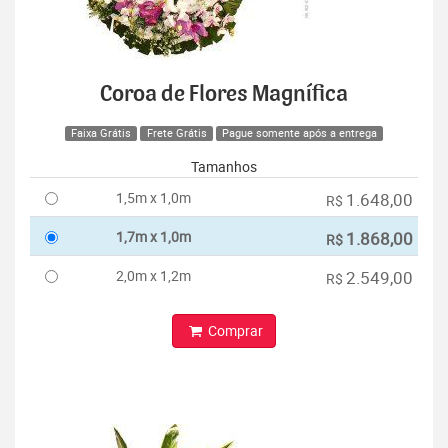
Coroa de Flores Magnífica
Faixa Grátis
Frete Grátis
Pague somente após a entrega
Tamanhos
1,5m x 1,0m
1.648,00
R$
1,7m x 1,0m
1.868,00
R$
2,0m x 1,2m
2.549,00
R$
Comprar