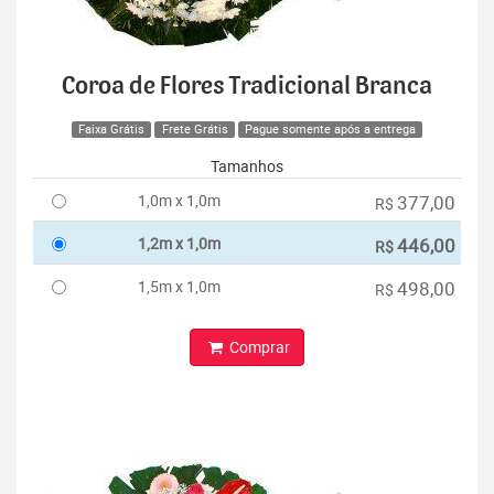
Coroa de Flores Tradicional Branca
Faixa Grátis
Frete Grátis
Pague somente após a entrega
Tamanhos
1,0m x 1,0m
377,00
R$
1,2m x 1,0m
446,00
R$
1,5m x 1,0m
498,00
R$
Comprar