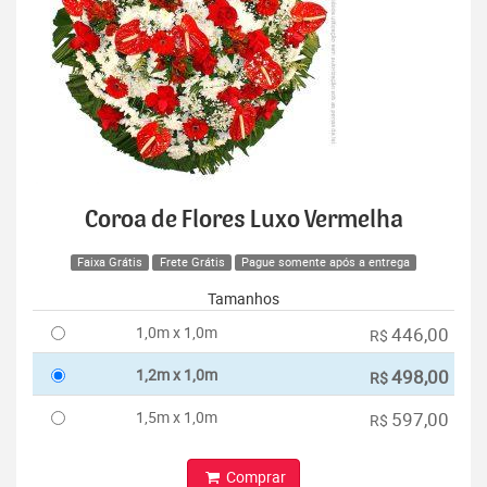
Coroa de Flores Luxo Vermelha
Faixa Grátis
Frete Grátis
Pague somente após a entrega
Tamanhos
1,0m x 1,0m
446,00
R$
1,2m x 1,0m
498,00
R$
1,5m x 1,0m
597,00
R$
Comprar