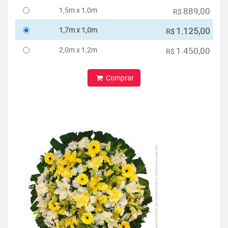
1,5m x 1,0m
889,00
R$
1,7m x 1,0m
1.125,00
R$
2,0m x 1,2m
1.450,00
R$
Comprar