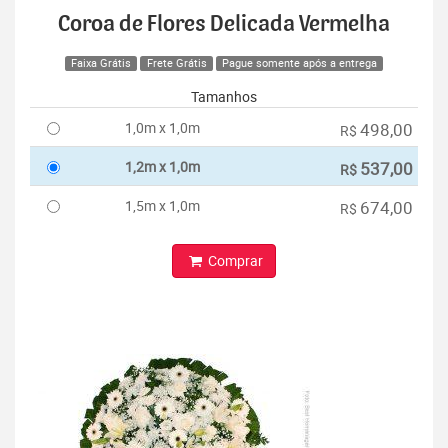
Coroa de Flores Delicada Vermelha
Faixa Grátis
Frete Grátis
Pague somente após a entrega
Tamanhos
1,0m x 1,0m
498,00
R$
1,2m x 1,0m
537,00
R$
1,5m x 1,0m
674,00
R$
Comprar