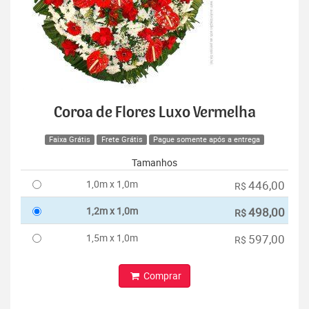
Coroa de Flores Luxo Vermelha
Faixa Grátis
Frete Grátis
Pague somente após a entrega
Tamanhos
1,0m x 1,0m
446,00
R$
1,2m x 1,0m
498,00
R$
1,5m x 1,0m
597,00
R$
Comprar