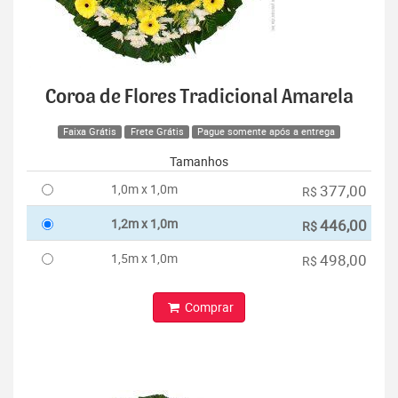
Coroa de Flores Tradicional Amarela
Faixa Grátis
Frete Grátis
Pague somente após a entrega
Tamanhos
1,0m x 1,0m
377,00
R$
1,2m x 1,0m
446,00
R$
1,5m x 1,0m
498,00
R$
Comprar