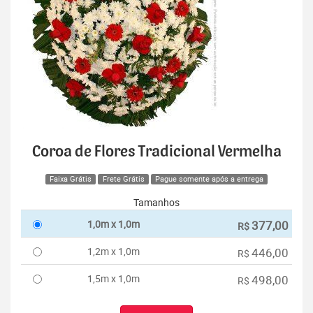
Coroa de Flores Tradicional Vermelha
Faixa Grátis
Frete Grátis
Pague somente após a entrega
Tamanhos
1,0m x 1,0m
377,00
R$
1,2m x 1,0m
446,00
R$
1,5m x 1,0m
498,00
R$