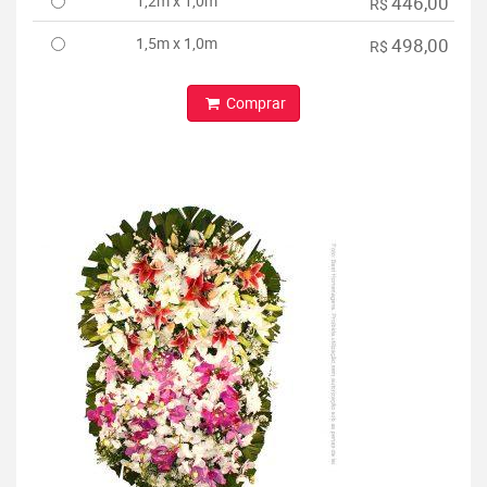
1,2m x 1,0m
446,00
R$
1,5m x 1,0m
498,00
R$
Comprar