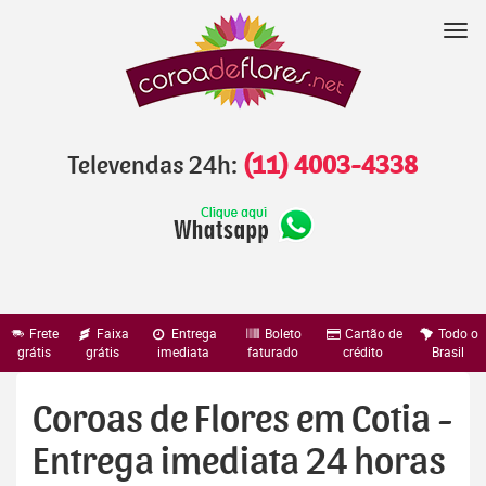
Pular
para
Nav
o
conteúdo
Televendas 24h:
(11) 4003-4338
Frete
Faixa
Entrega
Boleto
Cartão de
Todo o
grátis
grátis
imediata
faturado
crédito
Brasil
Coroas de Flores em Cotia -
Entrega imediata 24 horas