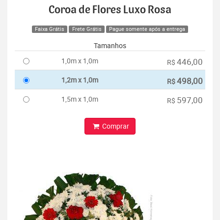
Coroa de Flores Luxo Rosa
Faixa Grátis
Frete Grátis
Pague somente após a entrega
Tamanhos
1,0m x 1,0m
446,00
R$
1,2m x 1,0m
498,00
R$
1,5m x 1,0m
597,00
R$
Comprar