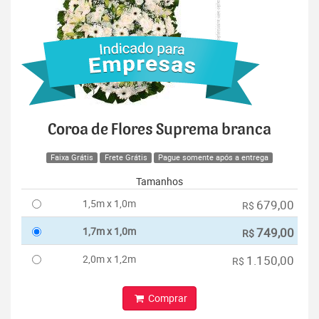
Coroa de Flores Suprema branca
Faixa Grátis
Frete Grátis
Pague somente após a entrega
Tamanhos
1,5m x 1,0m
679,00
R$
1,7m x 1,0m
749,00
R$
2,0m x 1,2m
1.150,00
R$
Comprar