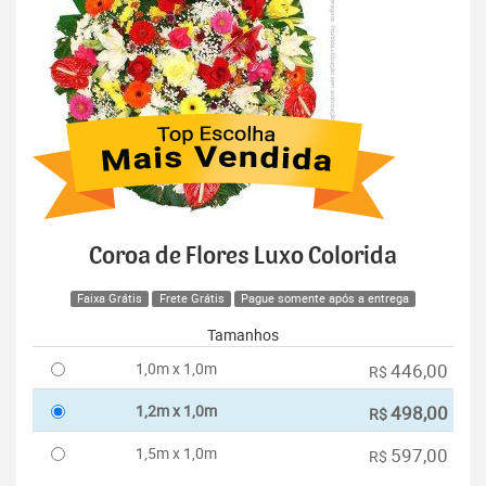
Coroa de Flores Luxo Colorida
Faixa Grátis
Frete Grátis
Pague somente após a entrega
Tamanhos
1,0m x 1,0m
446,00
R$
1,2m x 1,0m
498,00
R$
1,5m x 1,0m
597,00
R$