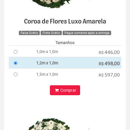
Coroa de Flores Luxo Amarela
Faixa Grátis
Frete Grátis
Pague somente após a entrega
Tamanhos
1,0m x 1,0m
446,00
R$
1,2m x 1,0m
498,00
R$
1,5m x 1,0m
597,00
R$
Comprar