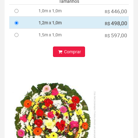
Tamanhos
1,0m x 1,0m
446,00
R$
1,2m x 1,0m
498,00
R$
1,5m x 1,0m
597,00
R$
Comprar