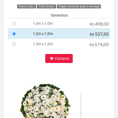
Faixa Grátis
Frete Grátis
Pague somente após a entrega
Tamanhos
1,0m x 1,0m
498,00
R$
1,2m x 1,0m
537,00
R$
1,5m x 1,0m
674,00
R$
Comprar