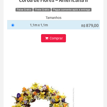
Coroa de Flores – Americana II
Faixa Grátis
Frete Grátis
Pague somente após a entrega
Tamanhos
1,1m x 1,1m
879,00
R$
Comprar