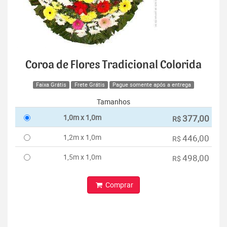
Coroa de Flores Tradicional Colorida
Faixa Grátis
Frete Grátis
Pague somente após a entrega
Tamanhos
1,0m x 1,0m
377,00
R$
1,2m x 1,0m
446,00
R$
1,5m x 1,0m
498,00
R$
Comprar