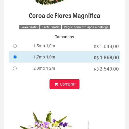
Coroa de Flores Magnífica
Faixa Grátis
Frete Grátis
Pague somente após a entrega
Tamanhos
1,5m x 1,0m
1.648,00
R$
1,7m x 1,0m
1.868,00
R$
2,0m x 1,2m
2.549,00
R$
Comprar