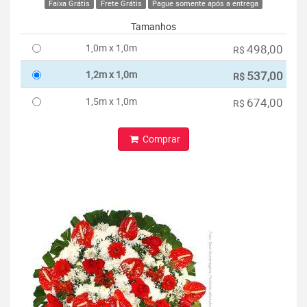
Faixa Grátis
Frete Grátis
Pague somente após a entrega
Tamanhos
1,0m x 1,0m
498,00
R$
1,2m x 1,0m
537,00
R$
1,5m x 1,0m
674,00
R$
Comprar