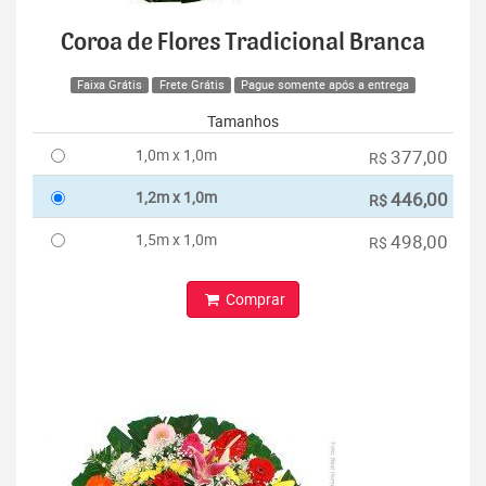
Coroa de Flores Tradicional Branca
Faixa Grátis
Frete Grátis
Pague somente após a entrega
Tamanhos
1,0m x 1,0m
377,00
R$
1,2m x 1,0m
446,00
R$
1,5m x 1,0m
498,00
R$
Comprar