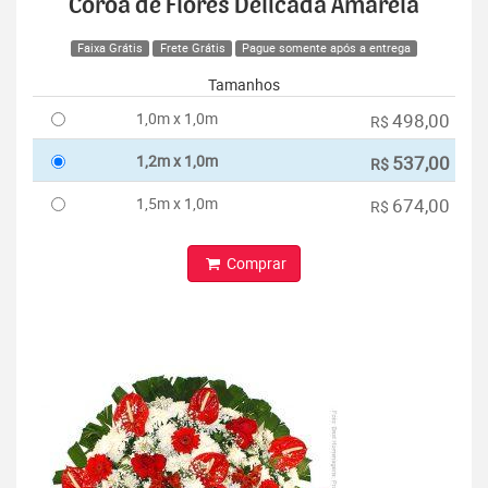
Coroa de Flores Delicada Amarela
Faixa Grátis
Frete Grátis
Pague somente após a entrega
Tamanhos
1,0m x 1,0m
498,00
R$
1,2m x 1,0m
537,00
R$
1,5m x 1,0m
674,00
R$
Comprar