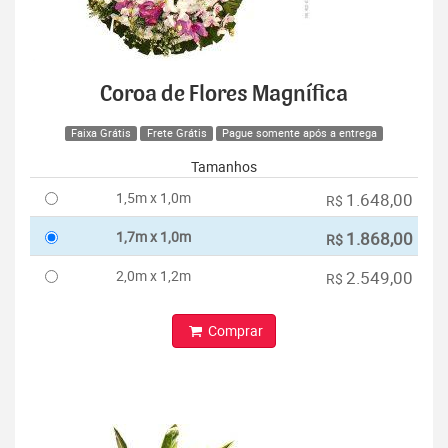
Coroa de Flores Magnífica
Faixa Grátis
Frete Grátis
Pague somente após a entrega
Tamanhos
1,5m x 1,0m
1.648,00
R$
1,7m x 1,0m
1.868,00
R$
2,0m x 1,2m
2.549,00
R$
Comprar