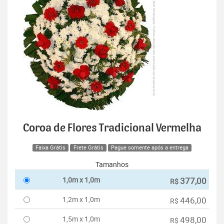
Coroa de Flores Tradicional Vermelha
Faixa Grátis
Frete Grátis
Pague somente após a entrega
Tamanhos
1,0m x 1,0m
377,00
R$
1,2m x 1,0m
446,00
R$
1,5m x 1,0m
498,00
R$