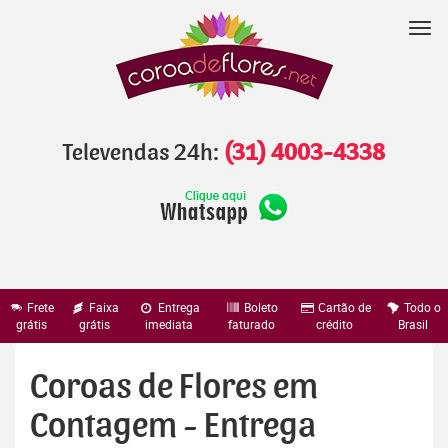
Pular
para
Nav
o
conteúdo
Televendas 24h:
(31) 4003-4338
Frete
Faixa
Entrega
Boleto
Cartão de
Todo o
grátis
grátis
imediata
faturado
crédito
Brasil
Coroas de Flores em
Contagem - Entrega