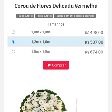
Coroa de Flores Delicada Vermelha
Faixa Grátis
Frete Grátis
Pague somente após a entrega
Tamanhos
1,0m x 1,0m
498,00
R$
1,2m x 1,0m
537,00
R$
1,5m x 1,0m
674,00
R$
Comprar