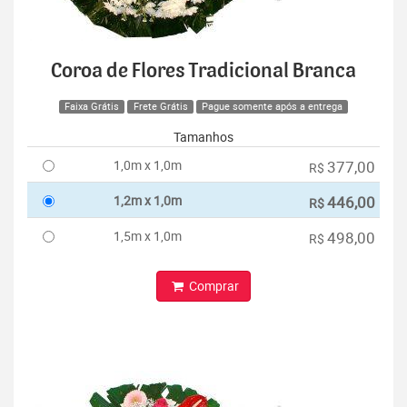
Coroa de Flores Tradicional Branca
Faixa Grátis
Frete Grátis
Pague somente após a entrega
Tamanhos
1,0m x 1,0m
377,00
R$
1,2m x 1,0m
446,00
R$
1,5m x 1,0m
498,00
R$
Comprar