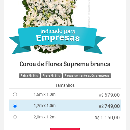
Coroa de Flores Suprema branca
Faixa Grátis
Frete Grátis
Pague somente após a entrega
Tamanhos
1,5m x 1,0m
679,00
R$
1,7m x 1,0m
749,00
R$
2,0m x 1,2m
1.150,00
R$