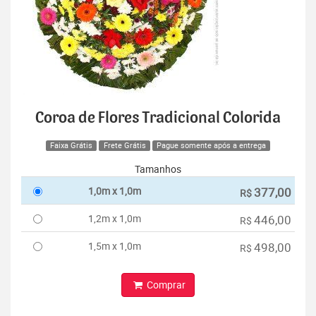
Coroa de Flores Tradicional Colorida
Faixa Grátis
Frete Grátis
Pague somente após a entrega
Tamanhos
1,0m x 1,0m
377,00
R$
1,2m x 1,0m
446,00
R$
1,5m x 1,0m
498,00
R$
Comprar