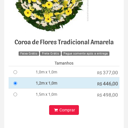
Coroa de Flores Tradicional Amarela
Faixa Grátis
Frete Grátis
Pague somente após a entrega
Tamanhos
1,0m x 1,0m
377,00
R$
1,2m x 1,0m
446,00
R$
1,5m x 1,0m
498,00
R$
Comprar