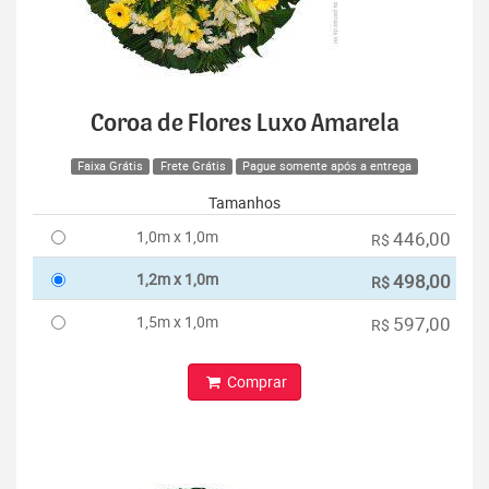
Coroa de Flores Luxo Amarela
Faixa Grátis
Frete Grátis
Pague somente após a entrega
Tamanhos
1,0m x 1,0m
446,00
R$
1,2m x 1,0m
498,00
R$
1,5m x 1,0m
597,00
R$
Comprar