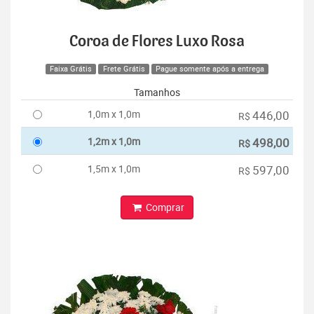
Coroa de Flores Luxo Rosa
Faixa Grátis
Frete Grátis
Pague somente após a entrega
Tamanhos
1,0m x 1,0m
446,00
R$
1,2m x 1,0m
498,00
R$
1,5m x 1,0m
597,00
R$
Comprar