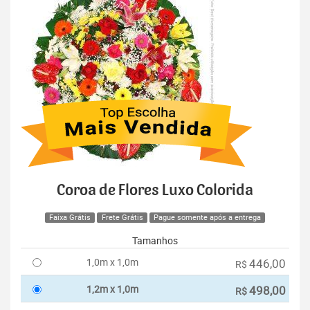
Coroa de Flores Luxo Colorida
Faixa Grátis
Frete Grátis
Pague somente após a entrega
Tamanhos
1,0m x 1,0m
446,00
R$
1,2m x 1,0m
498,00
R$