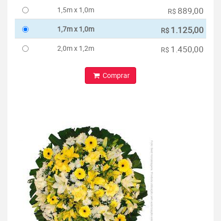
1,5m x 1,0m
889,00
R$
1,7m x 1,0m
1.125,00
R$
2,0m x 1,2m
1.450,00
R$
Comprar