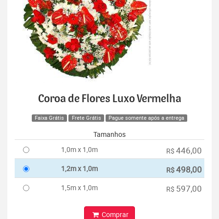
Coroa de Flores Luxo Vermelha
Faixa Grátis
Frete Grátis
Pague somente após a entrega
Tamanhos
1,0m x 1,0m
446,00
R$
1,2m x 1,0m
498,00
R$
1,5m x 1,0m
597,00
R$
Comprar