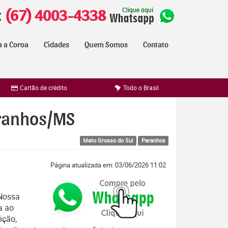
:
(67) 4003-4338
a a Coroa
Cidades
Quem Somos
Contato
Cartão de crédito
Todo o Brasil
aranhos/MS
Mato Grosso do Sul
Paranhos
Página atualizada em: 03/06/2026 11:02
 Nossa
a ao
ição,