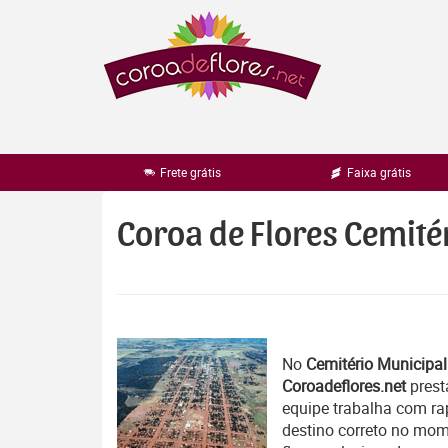
Pular
para
o
conteúdo
Frete grátis
Faixa grátis
Coroa de Flores Cemit
No
Cemitério Municipa
Coroadeflores.net
prest
equipe trabalha com r
destino correto no mom