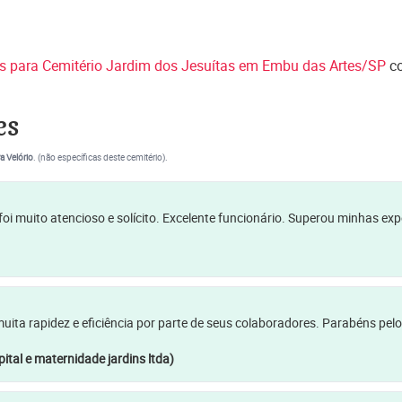
es para Cemitério Jardim dos Jesuítas em Embu das Artes/SP
c
es
a Velório
. (não específicas deste cemitério).
oi muito atencioso e solícito. Excelente funcionário. Superou minhas ex
a rapidez e eficiência por parte de seus colaboradores. Parabéns pelo
ital e maternidade jardins ltda)