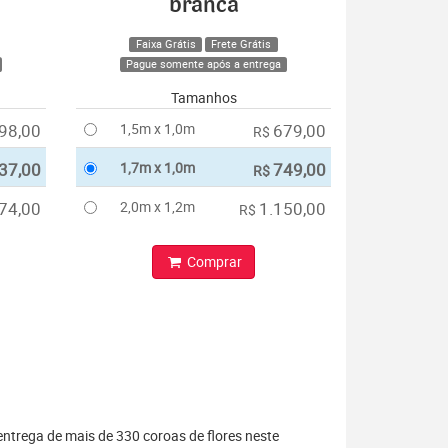
branca
Faixa Grátis
Frete Grátis
Pague somente após a entrega
Tamanhos
98,00
1,5m x 1,0m
679,00
R$
37,00
1,7m x 1,0m
749,00
R$
74,00
2,0m x 1,2m
1.150,00
R$
Comprar
entrega de mais de 330 coroas de flores neste