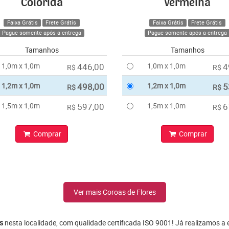
Colorida
Vermelha
Faixa Grátis
Frete Grátis
Faixa Grátis
Frete Grátis
Pague somente após a entrega
Pague somente após a entrega
Tamanhos
Tamanhos
1,0m x 1,0m
446,00
1,0m x 1,0m
4
R$
R$
1,2m x 1,0m
498,00
1,2m x 1,0m
5
R$
R$
1,5m x 1,0m
597,00
1,5m x 1,0m
6
R$
R$
Comprar
Comprar
Ver mais Coroas de Flores
s
nesta localidade, com qualidade certificada ISO 9001! Já realizamos a 