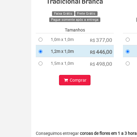
Tradicional Branca
Faixa Grátis
Frete Grátis
Pague somente após a entrega
Tamanhos
1,0m x 1,0m
377,00
R$
1,2m x 1,0m
446,00
R$
1,5m x 1,0m
498,00
R$
Comprar
Conseguimos entregar
coroas de flores em 1 a 3 hora