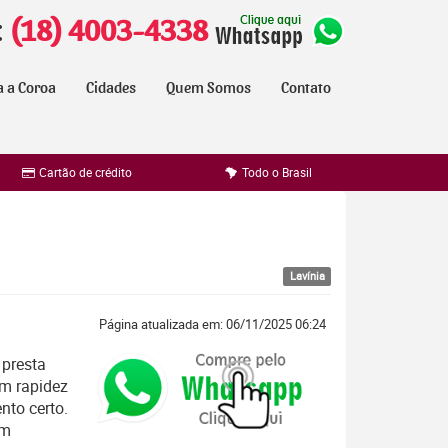
:
(18) 4003-4338
a a Coroa
Cidades
Quem Somos
Contato
Cartão de crédito
Todo o Brasil
Lavínia
Página atualizada em: 06/11/2025 06:24
presta
om rapidez
to certo.
em