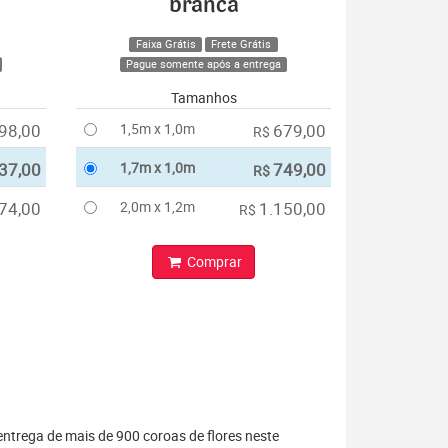
branca
Faixa Grátis
Frete Grátis
Pague somente após a entrega
Tamanhos
98,00
1,5m x 1,0m
679,00
R$
37,00
1,7m x 1,0m
749,00
R$
74,00
2,0m x 1,2m
1.150,00
R$
Comprar
entrega de mais de 900 coroas de flores neste