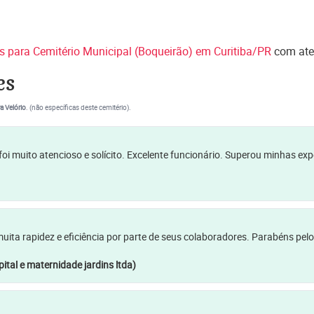
es para Cemitério Municipal (Boqueirão) em Curitiba/PR
com ate
es
a Velório
. (não específicas deste cemitério).
oi muito atencioso e solícito. Excelente funcionário. Superou minhas ex
a rapidez e eficiência por parte de seus colaboradores. Parabéns pelo
ital e maternidade jardins ltda)