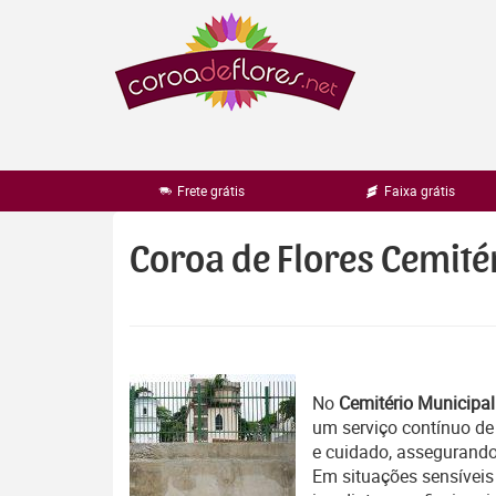
Pular
para
o
conteúdo
Frete grátis
Faixa grátis
Coroa de Flores Cemitér
No
Cemitério Municipal 
um serviço contínuo d
e cuidado, assegurand
Em situações sensíveis