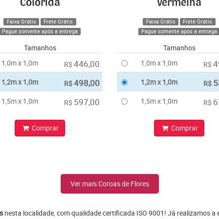
Colorida
Vermelha
Faixa Grátis
Frete Grátis
Faixa Grátis
Frete Grátis
Pague somente após a entrega
Pague somente após a entrega
Tamanhos
Tamanhos
1,0m x 1,0m
446,00
1,0m x 1,0m
4
R$
R$
1,2m x 1,0m
498,00
1,2m x 1,0m
5
R$
R$
1,5m x 1,0m
597,00
1,5m x 1,0m
6
R$
R$
Comprar
Comprar
Ver mais Coroas de Flores
s
nesta localidade, com qualidade certificada ISO 9001! Já realizamos a 