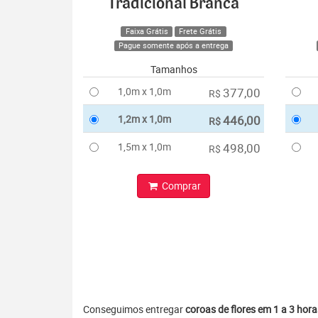
Tradicional Branca
Faixa Grátis
Frete Grátis
Pague somente após a entrega
Tamanhos
1,0m x 1,0m
377,00
R$
1,2m x 1,0m
446,00
R$
1,5m x 1,0m
498,00
R$
Comprar
Conseguimos entregar
coroas de flores em 1 a 3 hora