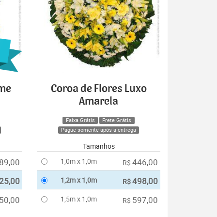
ime
Coroa de Flores Luxo
Amarela
Faixa Grátis
Frete Grátis
Pague somente após a entrega
Tamanhos
89,00
1,0m x 1,0m
446,00
R$
25,00
1,2m x 1,0m
498,00
R$
50,00
1,5m x 1,0m
597,00
R$