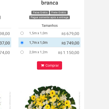
branca
Faixa Grátis
Frete Grátis
Pague somente após a entrega
Tamanhos
98,00
1,5m x 1,0m
679,00
R$
37,00
1,7m x 1,0m
749,00
R$
74,00
2,0m x 1,2m
1.150,00
R$
Comprar