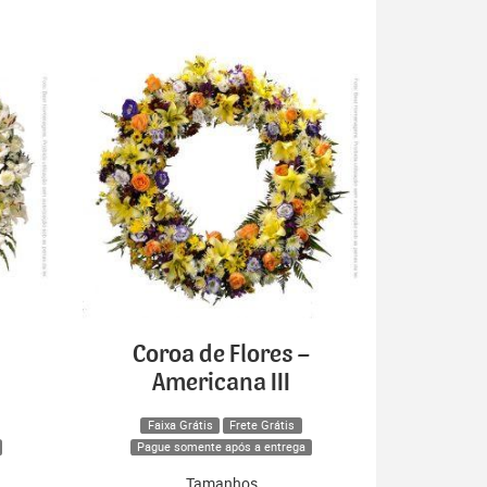
Coroa de Flores –
Americana III
Faixa Grátis
Frete Grátis
Pague somente após a entrega
Tamanhos