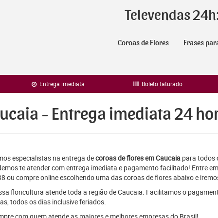
Televendas 24h
Coroas de Flores
Frases par
Entrega imediata
Boleto faturado
ucaia - Entrega imediata 24 ho
os especialistas na entrega de
coroas de flores em Caucaia
para todos o
emos te atender com entrega imediata e pagamento facilitado! Entre em
8 ou compre online escolhendo uma das coroas de flores abaixo e iremos
sa floricultura atende toda a região de Caucaia. Facilitamos o pagament
as, todos os dias inclusive feriados.
pre com quem atende as maiores e melhores empresas do Brasil!