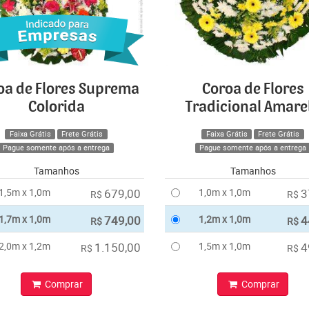
oa de Flores Suprema
Coroa de Flores
Colorida
Tradicional Amare
Faixa Grátis
Frete Grátis
Faixa Grátis
Frete Grátis
Pague somente após a entrega
Pague somente após a entrega
Tamanhos
Tamanhos
1,5m x 1,0m
679,00
1,0m x 1,0m
3
R$
R$
1,7m x 1,0m
749,00
1,2m x 1,0m
4
R$
R$
2,0m x 1,2m
1.150,00
1,5m x 1,0m
4
R$
R$
Comprar
Comprar