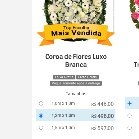
Coroa de Flores Luxo
Branca
T
Faixa Grátis
Frete Grátis
Pague somente após a entrega
Tamanhos
1,0m x 1,0m
446,00
R$
1,2m x 1,0m
498,00
R$
1,5m x 1,0m
597,00
R$