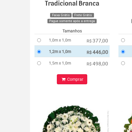
Tradicional Branca
Faixa Grátis
Frete Grátis
Pague somente após a entrega
Tamanhos
1,0m x 1,0m
377,00
R$
1,2m x 1,0m
446,00
R$
1,5m x 1,0m
498,00
R$
Comprar