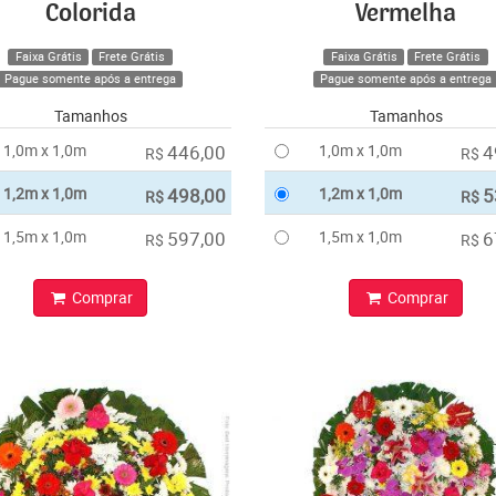
Colorida
Vermelha
Faixa Grátis
Frete Grátis
Faixa Grátis
Frete Grátis
Pague somente após a entrega
Pague somente após a entrega
Tamanhos
Tamanhos
1,0m x 1,0m
446,00
1,0m x 1,0m
4
R$
R$
1,2m x 1,0m
498,00
1,2m x 1,0m
5
R$
R$
1,5m x 1,0m
597,00
1,5m x 1,0m
6
R$
R$
Comprar
Comprar