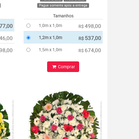
Pague somente após a entrega
Tamanhos
77,00
1,0m x 1,0m
498,00
R$
46,00
1,2m x 1,0m
537,00
R$
98,00
1,5m x 1,0m
674,00
R$
Comprar