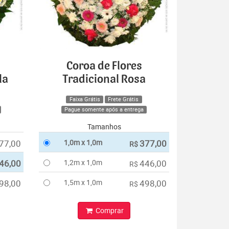
Coroa de Flores
la
Tradicional Rosa
Faixa Grátis
Frete Grátis
Pague somente após a entrega
Tamanhos
77,00
1,0m x 1,0m
377,00
R$
46,00
1,2m x 1,0m
446,00
R$
98,00
1,5m x 1,0m
498,00
R$
Comprar