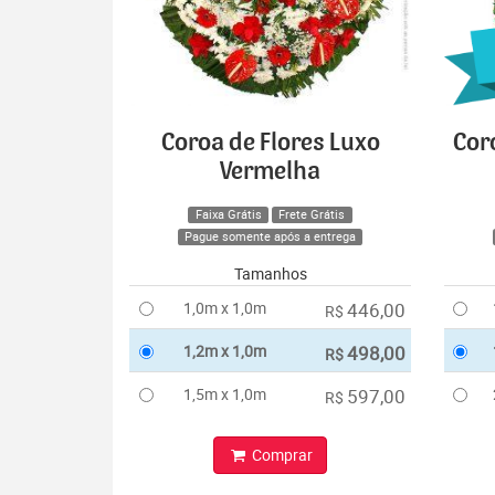
Coroa de Flores Luxo
Cor
Vermelha
Faixa Grátis
Frete Grátis
Pague somente após a entrega
Tamanhos
1,0m x 1,0m
446,00
R$
1,2m x 1,0m
498,00
R$
1,5m x 1,0m
597,00
R$
Comprar