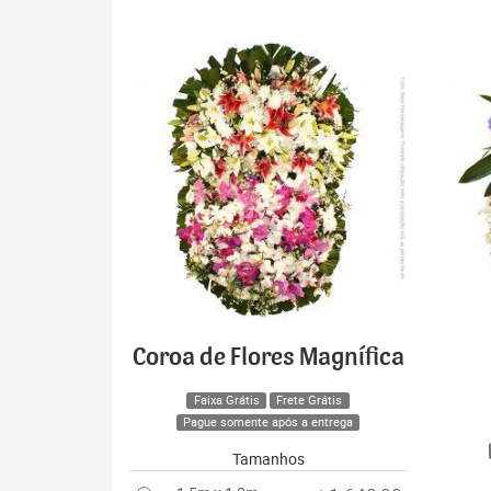
Coroa de Flores Magnífica
Faixa Grátis
Frete Grátis
Pague somente após a entrega
Tamanhos