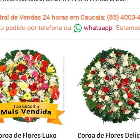
tral de Vendas 24 horas em Caucaia: (85) 4003-
u pedido por telefone ou
whatsapp
. Estamos
oroa de Flores Luxo
Coroa de Flores Deli