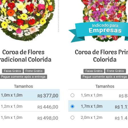
Coroa de Flores
Coroa de Flores Pr
radicional Colorida
Colorida
Faixa Grátis
Frete Grátis
Faixa Grátis
Frete Grátis
Pague somente após a entrega
Pague somente após a entrega
Tamanhos
Tamanhos
1,0m x 1,0m
377,00
1,5m x 1,0m
8
R$
R$
1,2m x 1,0m
446,00
1,7m x 1,0m
1.1
R$
R$
1,5m x 1,0m
498,00
2,0m x 1,2m
1.4
R$
R$