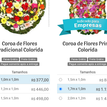
Coroa de Flores
Coroa de Flores Pr
radicional Colorida
Colorida
Faixa Grátis
Frete Grátis
Faixa Grátis
Frete Grátis
Pague somente após a entrega
Pague somente após a entrega
Tamanhos
Tamanhos
1,0m x 1,0m
377,00
1,5m x 1,0m
8
R$
R$
1,2m x 1,0m
446,00
1,7m x 1,0m
1.1
R$
R$
1,5m x 1,0m
498,00
2,0m x 1,2m
1.4
R$
R$