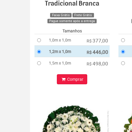
Tradicional Branca
Faixa Grátis
Frete Grátis
Pague somente após a entrega
Tamanhos
1,0m x 1,0m
377,00
R$
1,2m x 1,0m
446,00
R$
1,5m x 1,0m
498,00
R$
Comprar