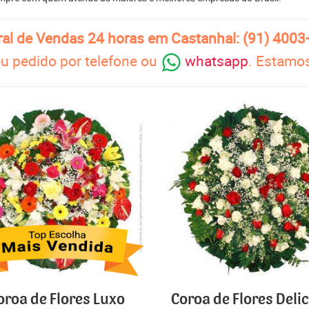
ral de Vendas 24 horas em Castanhal: (91) 4003
u pedido por telefone ou
whatsapp
. Estamos
oroa de Flores Luxo
Coroa de Flores Deli