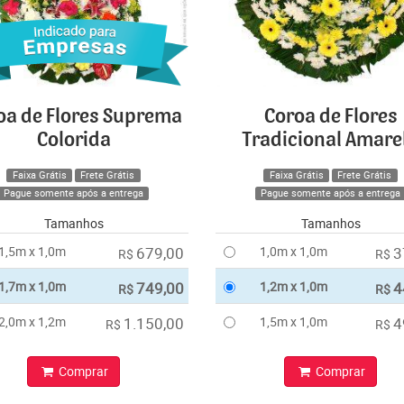
oa de Flores Suprema
Coroa de Flores
Colorida
Tradicional Amare
Faixa Grátis
Frete Grátis
Faixa Grátis
Frete Grátis
Pague somente após a entrega
Pague somente após a entrega
Tamanhos
Tamanhos
1,5m x 1,0m
679,00
1,0m x 1,0m
3
R$
R$
1,7m x 1,0m
749,00
1,2m x 1,0m
4
R$
R$
2,0m x 1,2m
1.150,00
1,5m x 1,0m
4
R$
R$
Comprar
Comprar