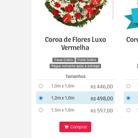
Coroa de Flores Luxo
Cor
Vermelha
Faixa Grátis
Frete Grátis
Pague somente após a entrega
Tamanhos
1,0m x 1,0m
446,00
R$
1,2m x 1,0m
498,00
R$
1,5m x 1,0m
597,00
R$
Comprar