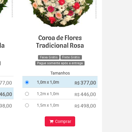
Coroa de Flores
la
Tradicional Rosa
Faixa Grátis
Frete Grátis
Pague somente após a entrega
Tamanhos
77,00
1,0m x 1,0m
377,00
R$
46,00
1,2m x 1,0m
446,00
R$
98,00
1,5m x 1,0m
498,00
R$
Comprar