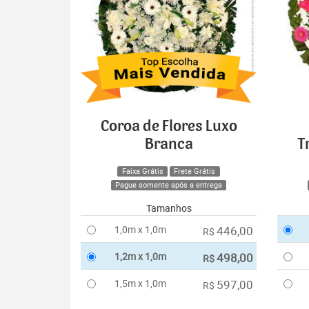
Coroa de Flores Luxo
Branca
T
Faixa Grátis
Frete Grátis
Pague somente após a entrega
Tamanhos
1,0m x 1,0m
446,00
R$
1,2m x 1,0m
498,00
R$
1,5m x 1,0m
597,00
R$