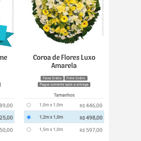
ime
Coroa de Flores Luxo
Amarela
Faixa Grátis
Frete Grátis
Pague somente após a entrega
Tamanhos
89,00
1,0m x 1,0m
446,00
R$
25,00
1,2m x 1,0m
498,00
R$
50,00
1,5m x 1,0m
597,00
R$