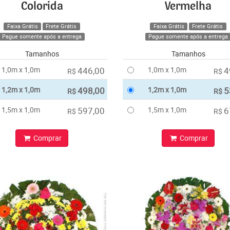
Colorida
Vermelha
Faixa Grátis
Frete Grátis
Faixa Grátis
Frete Grátis
Pague somente após a entrega
Pague somente após a entrega
Tamanhos
Tamanhos
1,0m x 1,0m
446,00
1,0m x 1,0m
4
R$
R$
1,2m x 1,0m
498,00
1,2m x 1,0m
5
R$
R$
1,5m x 1,0m
597,00
1,5m x 1,0m
6
R$
R$
Comprar
Comprar