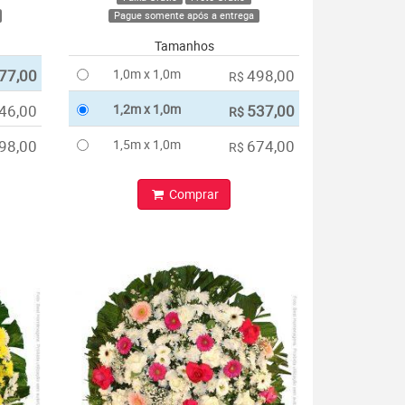
Pague somente após a entrega
Tamanhos
77,00
1,0m x 1,0m
498,00
R$
46,00
1,2m x 1,0m
537,00
R$
98,00
1,5m x 1,0m
674,00
R$
Comprar