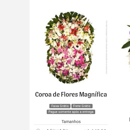
Coroa de Flores Magnífica
Faixa Grátis
Frete Grátis
Pague somente após a entrega
Tamanhos