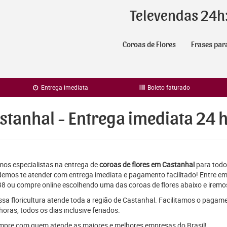
Televendas 24h
Coroas de Flores
Frases par
Entrega imediata
Boleto faturado
stanhal - Entrega imediata 24 
os especialistas na entrega de
coroas de flores em Castanhal
para todos
emos te atender com entrega imediata e pagamento facilitado! Entre em
8 ou compre online escolhendo uma das coroas de flores abaixo e iremos
sa floricultura atende toda a região de Castanhal. Facilitamos o pagam
horas, todos os dias inclusive feriados.
pre com quem atende as maiores e melhores empresas do Brasil!