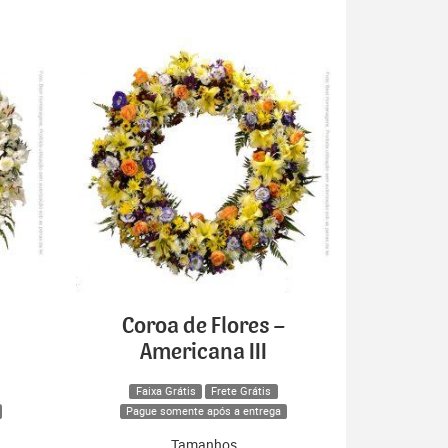
Coroa de Flores –
Americana III
Faixa Grátis
Frete Grátis
Pague somente após a entrega
Tamanhos