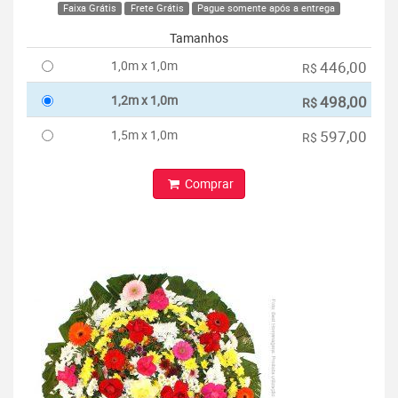
Faixa Grátis
Frete Grátis
Pague somente após a entrega
Tamanhos
1,0m x 1,0m
446,00
R$
1,2m x 1,0m
498,00
R$
1,5m x 1,0m
597,00
R$
Comprar