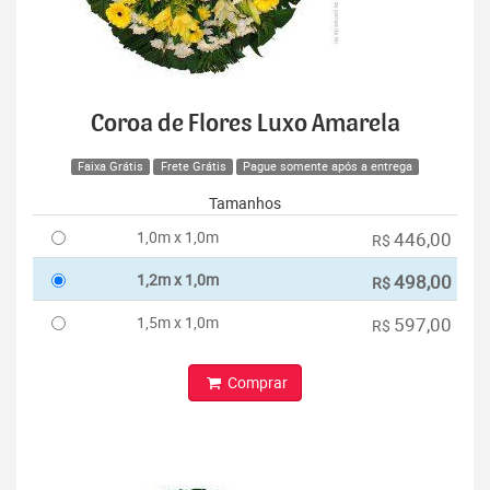
Coroa de Flores Luxo Amarela
Faixa Grátis
Frete Grátis
Pague somente após a entrega
Tamanhos
1,0m x 1,0m
446,00
R$
1,2m x 1,0m
498,00
R$
1,5m x 1,0m
597,00
R$
Comprar