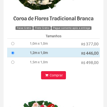
Coroa de Flores Tradicional Branca
Faixa Grátis
Frete Grátis
Pague somente após a entrega
Tamanhos
1,0m x 1,0m
377,00
R$
1,2m x 1,0m
446,00
R$
1,5m x 1,0m
498,00
R$
Comprar