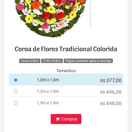
Coroa de Flores Tradicional Colorida
Faixa Grátis
Frete Grátis
Pague somente após a entrega
Tamanhos
1,0m x 1,0m
377,00
R$
1,2m x 1,0m
446,00
R$
1,5m x 1,0m
498,00
R$
Comprar