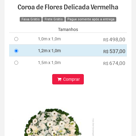
Coroa de Flores Delicada Vermelha
Faixa Grátis
Frete Grátis
Pague somente após a entrega
Tamanhos
1,0m x 1,0m
498,00
R$
1,2m x 1,0m
537,00
R$
1,5m x 1,0m
674,00
R$
Comprar