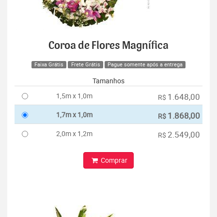
Coroa de Flores Magnífica
Faixa Grátis
Frete Grátis
Pague somente após a entrega
Tamanhos
1,5m x 1,0m
1.648,00
R$
1,7m x 1,0m
1.868,00
R$
2,0m x 1,2m
2.549,00
R$
Comprar