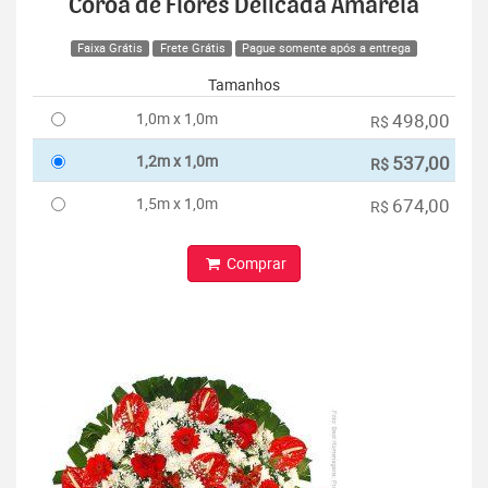
Coroa de Flores Delicada Amarela
Faixa Grátis
Frete Grátis
Pague somente após a entrega
Tamanhos
1,0m x 1,0m
498,00
R$
1,2m x 1,0m
537,00
R$
1,5m x 1,0m
674,00
R$
Comprar