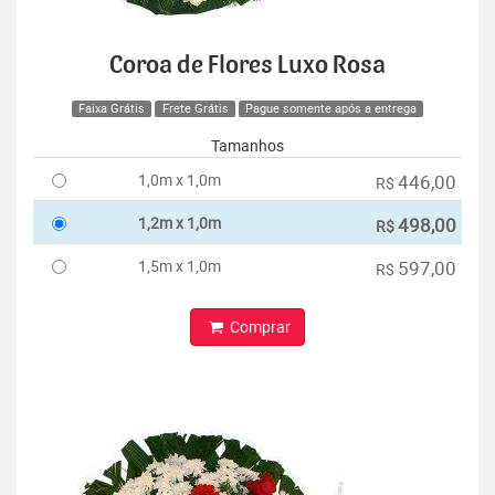
Coroa de Flores Luxo Rosa
Faixa Grátis
Frete Grátis
Pague somente após a entrega
Tamanhos
1,0m x 1,0m
446,00
R$
1,2m x 1,0m
498,00
R$
1,5m x 1,0m
597,00
R$
Comprar