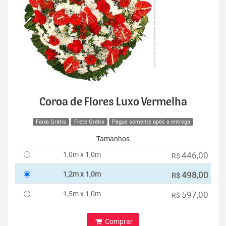
Coroa de Flores Luxo Vermelha
Faixa Grátis
Frete Grátis
Pague somente após a entrega
Tamanhos
1,0m x 1,0m
446,00
R$
1,2m x 1,0m
498,00
R$
1,5m x 1,0m
597,00
R$
Comprar