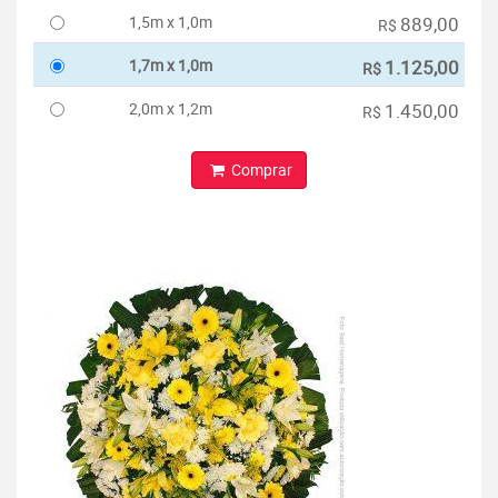
1,5m x 1,0m
889,00
R$
1,7m x 1,0m
1.125,00
R$
2,0m x 1,2m
1.450,00
R$
Comprar