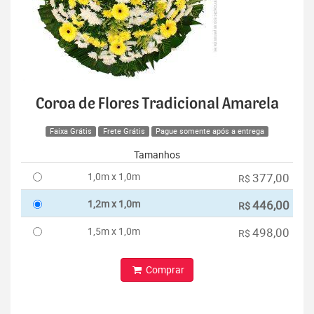
Coroa de Flores Tradicional Amarela
Faixa Grátis
Frete Grátis
Pague somente após a entrega
Tamanhos
1,0m x 1,0m
377,00
R$
1,2m x 1,0m
446,00
R$
1,5m x 1,0m
498,00
R$
Comprar