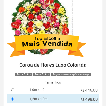
Coroa de Flores Luxo Colorida
Faixa Grátis
Frete Grátis
Pague somente após a entrega
Tamanhos
1,0m x 1,0m
446,00
R$
1,2m x 1,0m
498,00
R$