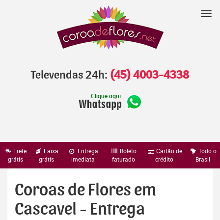
Pular
para
Nav
o
conteúdo
Televendas 24h:
(45) 4003-4338
Frete
Faixa
Entrega
Boleto
Cartão de
Todo o
grátis
grátis
imediata
faturado
crédito
Brasil
Coroas de Flores em
Cascavel - Entrega