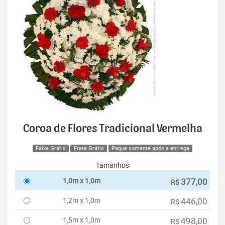
Coroa de Flores Tradicional Vermelha
Faixa Grátis
Frete Grátis
Pague somente após a entrega
Tamanhos
1,0m x 1,0m
377,00
R$
1,2m x 1,0m
446,00
R$
1,5m x 1,0m
498,00
R$