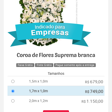
Coroa de Flores Suprema branca
Faixa Grátis
Frete Grátis
Pague somente após a entrega
Tamanhos
1,5m x 1,0m
679,00
R$
1,7m x 1,0m
749,00
R$
2,0m x 1,2m
1.150,00
R$