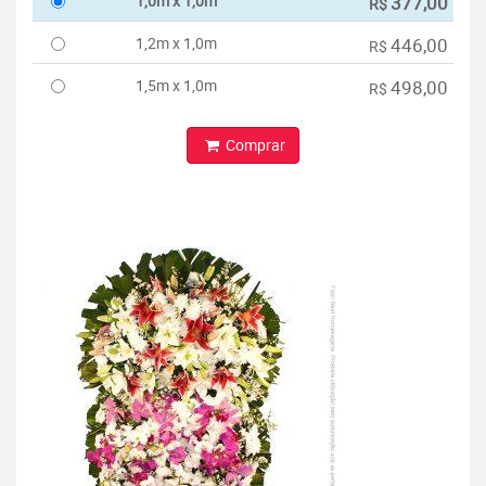
1,0m x 1,0m
377,00
R$
1,2m x 1,0m
446,00
R$
1,5m x 1,0m
498,00
R$
Comprar