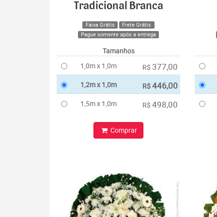
Tradicional Branca
Faixa Grátis
Frete Grátis
Pague somente após a entrega
Tamanhos
1,0m x 1,0m
377,00
R$
1,2m x 1,0m
446,00
R$
1,5m x 1,0m
498,00
R$
Comprar