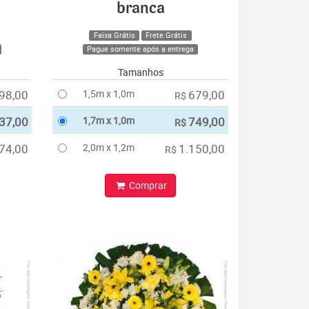
branca
Faixa Grátis
Frete Grátis
Pague somente após a entrega
Tamanhos
98,00
1,5m x 1,0m
679,00
R$
37,00
1,7m x 1,0m
749,00
R$
74,00
2,0m x 1,2m
1.150,00
R$
Comprar