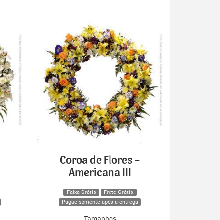
Coroa de Flores –
Americana III
Faixa Grátis
Frete Grátis
Pague somente após a entrega
Tamanhos