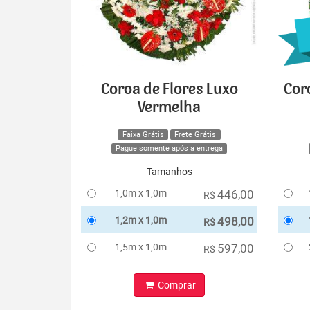
Coroa de Flores Luxo
Cor
Vermelha
Faixa Grátis
Frete Grátis
Pague somente após a entrega
Tamanhos
1,0m x 1,0m
446,00
R$
1,2m x 1,0m
498,00
R$
1,5m x 1,0m
597,00
R$
Comprar