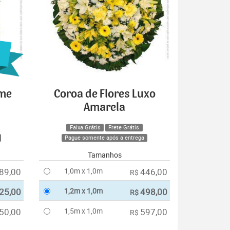
ime
Coroa de Flores Luxo
Amarela
Faixa Grátis
Frete Grátis
Pague somente após a entrega
Tamanhos
89,00
1,0m x 1,0m
446,00
R$
25,00
1,2m x 1,0m
498,00
R$
50,00
1,5m x 1,0m
597,00
R$