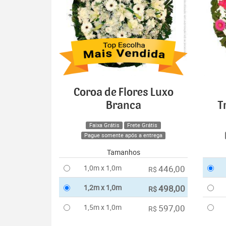
Coroa de Flores Luxo
Branca
T
Faixa Grátis
Frete Grátis
Pague somente após a entrega
Tamanhos
1,0m x 1,0m
446,00
R$
1,2m x 1,0m
498,00
R$
1,5m x 1,0m
597,00
R$