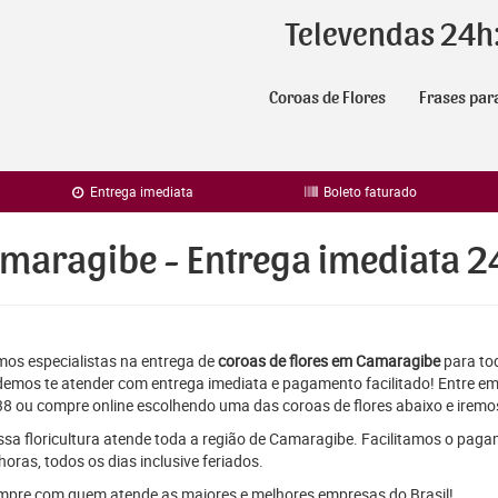
Televendas 24h
Coroas de Flores
Frases par
Entrega imediata
Boleto faturado
amaragibe - Entrega imediata 2
os especialistas na entrega de
coroas de flores em Camaragibe
para tod
emos te atender com entrega imediata e pagamento facilitado! Entre em
8 ou compre online escolhendo uma das coroas de flores abaixo e iremos
sa floricultura atende toda a região de Camaragibe. Facilitamos o paga
horas, todos os dias inclusive feriados.
pre com quem atende as maiores e melhores empresas do Brasil!