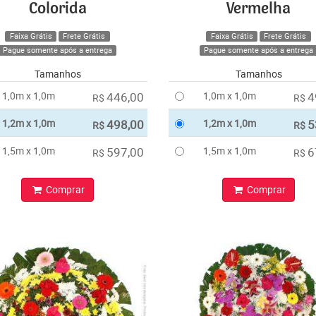
Colorida
Vermelha
Faixa Grátis
Frete Grátis
Faixa Grátis
Frete Grátis
Pague somente após a entrega
Pague somente após a entrega
Tamanhos
Tamanhos
1,0m x 1,0m
446,00
1,0m x 1,0m
4
R$
R$
1,2m x 1,0m
498,00
1,2m x 1,0m
5
R$
R$
1,5m x 1,0m
597,00
1,5m x 1,0m
6
R$
R$
Comprar
Comprar