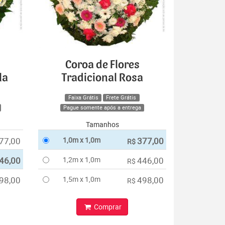
Coroa de Flores
la
Tradicional Rosa
Faixa Grátis
Frete Grátis
Pague somente após a entrega
Tamanhos
77,00
1,0m x 1,0m
377,00
R$
46,00
1,2m x 1,0m
446,00
R$
98,00
1,5m x 1,0m
498,00
R$
Comprar