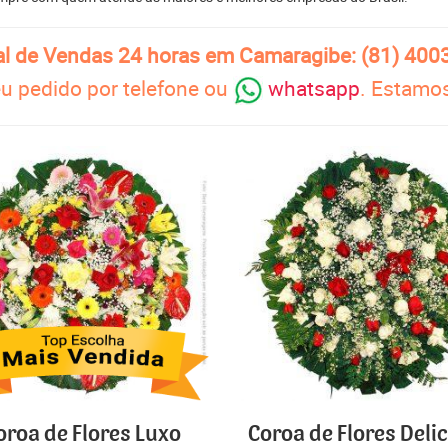
al de Vendas 24 horas em Camaragibe: (81) 400
u pedido por telefone ou
whatsapp
. Estamos
oroa de Flores Luxo
Coroa de Flores Deli