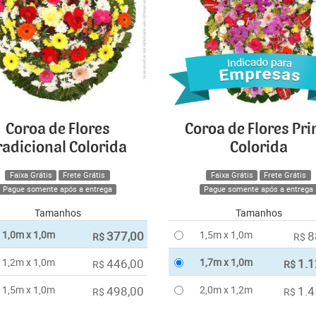
Coroa de Flores
Coroa de Flores Pr
radicional Colorida
Colorida
Faixa Grátis
Frete Grátis
Faixa Grátis
Frete Grátis
Pague somente após a entrega
Pague somente após a entrega
Tamanhos
Tamanhos
1,0m x 1,0m
377,00
1,5m x 1,0m
8
R$
R$
1,2m x 1,0m
446,00
1,7m x 1,0m
1.1
R$
R$
1,5m x 1,0m
498,00
2,0m x 1,2m
1.4
R$
R$