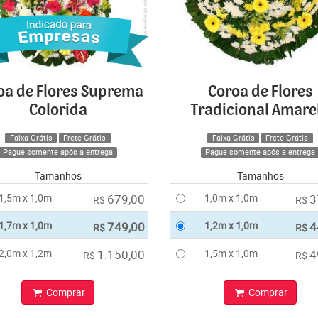
oa de Flores Suprema
Coroa de Flores
Colorida
Tradicional Amare
Faixa Grátis
Frete Grátis
Faixa Grátis
Frete Grátis
Pague somente após a entrega
Pague somente após a entrega
Tamanhos
Tamanhos
1,5m x 1,0m
679,00
1,0m x 1,0m
3
R$
R$
1,7m x 1,0m
749,00
1,2m x 1,0m
4
R$
R$
2,0m x 1,2m
1.150,00
1,5m x 1,0m
4
R$
R$
Comprar
Comprar