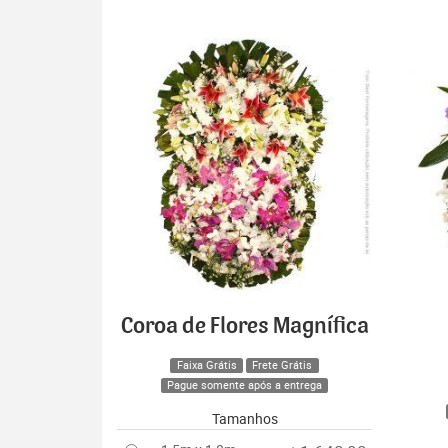
Coroa de Flores Magnífica
Faixa Grátis
Frete Grátis
Pague somente após a entrega
Tamanhos