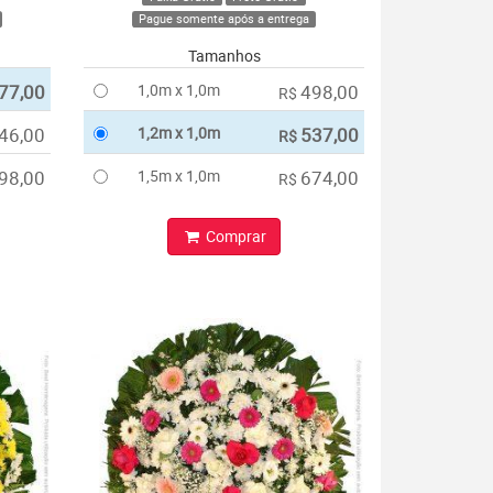
Pague somente após a entrega
Tamanhos
77,00
1,0m x 1,0m
498,00
R$
46,00
1,2m x 1,0m
537,00
R$
98,00
1,5m x 1,0m
674,00
R$
Comprar