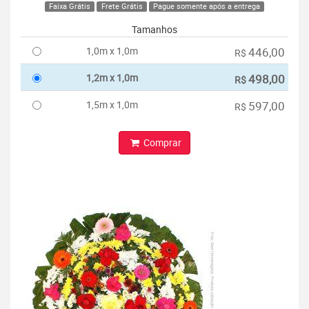
Faixa Grátis
Frete Grátis
Pague somente após a entrega
Tamanhos
1,0m x 1,0m
446,00
R$
1,2m x 1,0m
498,00
R$
1,5m x 1,0m
597,00
R$
Comprar