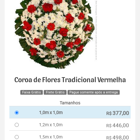
Coroa de Flores Tradicional Vermelha
Faixa Grátis
Frete Grátis
Pague somente após a entrega
Tamanhos
1,0m x 1,0m
377,00
R$
1,2m x 1,0m
446,00
R$
1,5m x 1,0m
498,00
R$