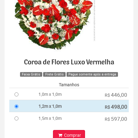
Coroa de Flores Luxo Vermelha
Faixa Grátis
Frete Grátis
Pague somente após a entrega
Tamanhos
1,0m x 1,0m
446,00
R$
1,2m x 1,0m
498,00
R$
1,5m x 1,0m
597,00
R$
Comprar