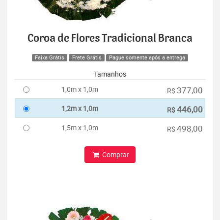
Coroa de Flores Tradicional Branca
Faixa Grátis
Frete Grátis
Pague somente após a entrega
Tamanhos
1,0m x 1,0m
377,00
R$
1,2m x 1,0m
446,00
R$
1,5m x 1,0m
498,00
R$
Comprar