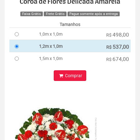
Coroa de Flores Delicada Amarela
Faixa Grátis
Frete Grátis
Pague somente após a entrega
Tamanhos
1,0m x 1,0m
498,00
R$
1,2m x 1,0m
537,00
R$
1,5m x 1,0m
674,00
R$
Comprar