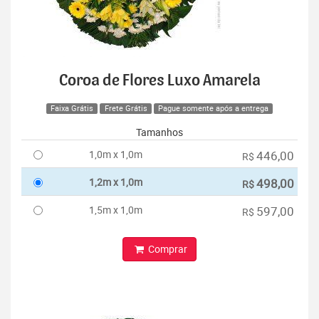
Coroa de Flores Luxo Amarela
Faixa Grátis
Frete Grátis
Pague somente após a entrega
Tamanhos
1,0m x 1,0m
446,00
R$
1,2m x 1,0m
498,00
R$
1,5m x 1,0m
597,00
R$
Comprar