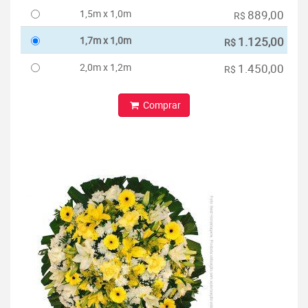
1,5m x 1,0m
889,00
R$
1,7m x 1,0m
1.125,00
R$
2,0m x 1,2m
1.450,00
R$
Comprar