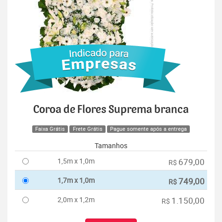
Coroa de Flores Suprema branca
Faixa Grátis
Frete Grátis
Pague somente após a entrega
Tamanhos
1,5m x 1,0m
679,00
R$
1,7m x 1,0m
749,00
R$
2,0m x 1,2m
1.150,00
R$