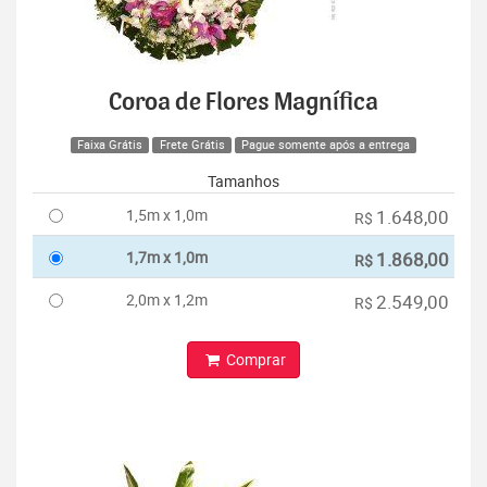
Coroa de Flores Magnífica
Faixa Grátis
Frete Grátis
Pague somente após a entrega
Tamanhos
1,5m x 1,0m
1.648,00
R$
1,7m x 1,0m
1.868,00
R$
2,0m x 1,2m
2.549,00
R$
Comprar