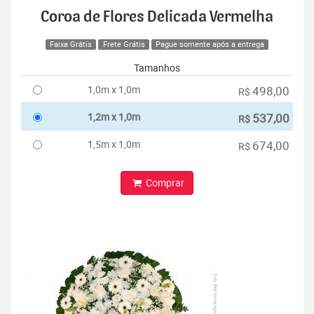
Coroa de Flores Delicada Vermelha
Faixa Grátis
Frete Grátis
Pague somente após a entrega
Tamanhos
1,0m x 1,0m
498,00
R$
1,2m x 1,0m
537,00
R$
1,5m x 1,0m
674,00
R$
Comprar