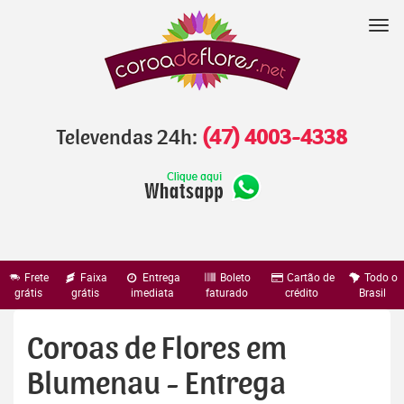
Pular
para
Nav
o
conteúdo
Televendas 24h:
(47) 4003-4338
Frete
Faixa
Entrega
Boleto
Cartão de
Todo o
grátis
grátis
imediata
faturado
crédito
Brasil
Coroas de Flores em
Blumenau - Entrega