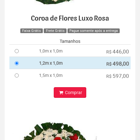
Coroa de Flores Luxo Rosa
Faixa Grátis
Frete Grátis
Pague somente após a entrega
Tamanhos
1,0m x 1,0m
446,00
R$
1,2m x 1,0m
498,00
R$
1,5m x 1,0m
597,00
R$
Comprar