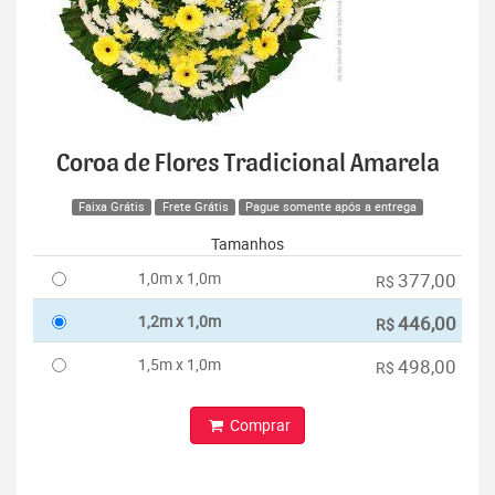
Coroa de Flores Tradicional Amarela
Faixa Grátis
Frete Grátis
Pague somente após a entrega
Tamanhos
1,0m x 1,0m
377,00
R$
1,2m x 1,0m
446,00
R$
1,5m x 1,0m
498,00
R$
Comprar