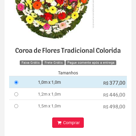
Coroa de Flores Tradicional Colorida
Faixa Grátis
Frete Grátis
Pague somente após a entrega
Tamanhos
1,0m x 1,0m
377,00
R$
1,2m x 1,0m
446,00
R$
1,5m x 1,0m
498,00
R$
Comprar