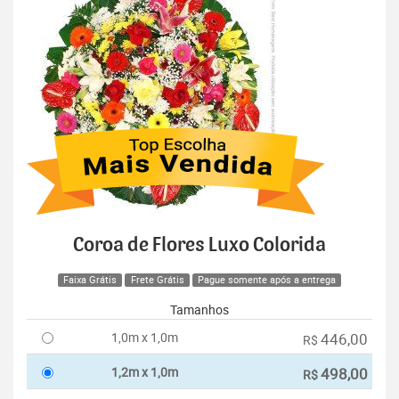
Coroa de Flores Luxo Colorida
Faixa Grátis
Frete Grátis
Pague somente após a entrega
Tamanhos
1,0m x 1,0m
446,00
R$
1,2m x 1,0m
498,00
R$