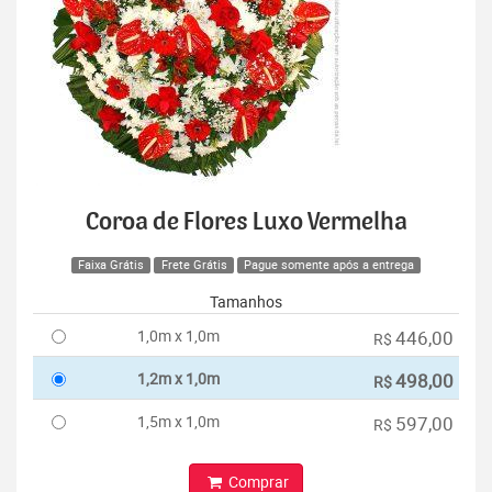
Coroa de Flores Luxo Vermelha
Faixa Grátis
Frete Grátis
Pague somente após a entrega
Tamanhos
1,0m x 1,0m
446,00
R$
1,2m x 1,0m
498,00
R$
1,5m x 1,0m
597,00
R$
Comprar