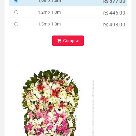
1,0m x 1,0m
377,00
R$
1,2m x 1,0m
446,00
R$
1,5m x 1,0m
498,00
R$
Comprar