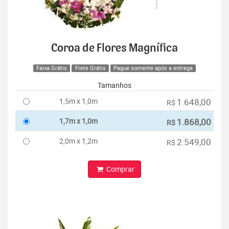
Coroa de Flores Magnífica
Faixa Grátis
Frete Grátis
Pague somente após a entrega
Tamanhos
1,5m x 1,0m
1.648,00
R$
1,7m x 1,0m
1.868,00
R$
2,0m x 1,2m
2.549,00
R$
Comprar