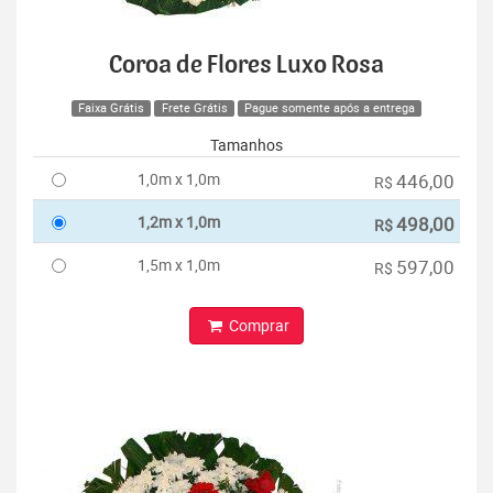
Coroa de Flores Luxo Rosa
Faixa Grátis
Frete Grátis
Pague somente após a entrega
Tamanhos
1,0m x 1,0m
446,00
R$
1,2m x 1,0m
498,00
R$
1,5m x 1,0m
597,00
R$
Comprar