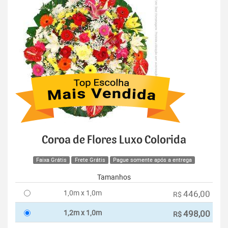
Coroa de Flores Luxo Colorida
Faixa Grátis
Frete Grátis
Pague somente após a entrega
Tamanhos
1,0m x 1,0m
446,00
R$
1,2m x 1,0m
498,00
R$