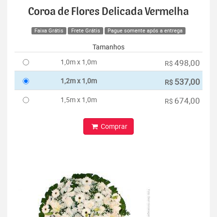
Coroa de Flores Delicada Vermelha
Faixa Grátis
Frete Grátis
Pague somente após a entrega
Tamanhos
1,0m x 1,0m
498,00
R$
1,2m x 1,0m
537,00
R$
1,5m x 1,0m
674,00
R$
Comprar