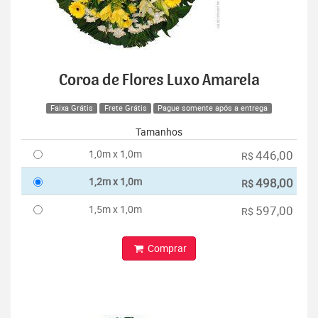
Coroa de Flores Luxo Amarela
Faixa Grátis
Frete Grátis
Pague somente após a entrega
Tamanhos
1,0m x 1,0m
446,00
R$
1,2m x 1,0m
498,00
R$
1,5m x 1,0m
597,00
R$
Comprar