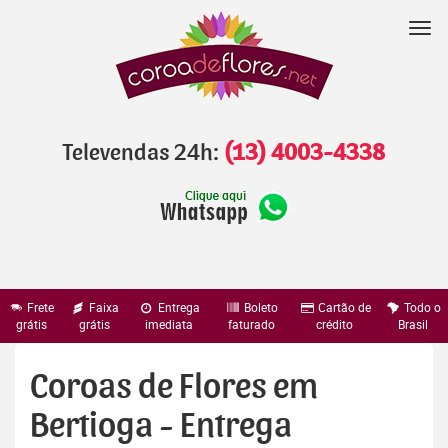
Pular
para
Nav
o
conteúdo
Televendas 24h:
(13) 4003-4338
Frete
Faixa
Entrega
Boleto
Cartão de
Todo o
grátis
grátis
imediata
faturado
crédito
Brasil
Coroas de Flores em
Bertioga - Entrega