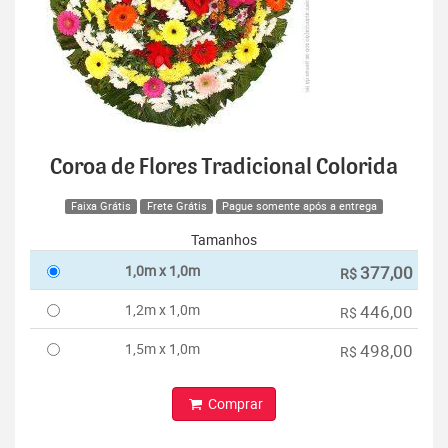
Coroa de Flores Tradicional Colorida
Faixa Grátis
Frete Grátis
Pague somente após a entrega
Tamanhos
1,0m x 1,0m
377,00
R$
1,2m x 1,0m
446,00
R$
1,5m x 1,0m
498,00
R$
Comprar