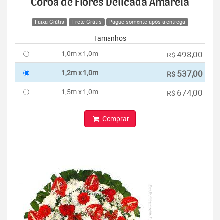
Coroa de Flores Delicada Amarela
Faixa Grátis
Frete Grátis
Pague somente após a entrega
Tamanhos
1,0m x 1,0m
498,00
R$
1,2m x 1,0m
537,00
R$
1,5m x 1,0m
674,00
R$
Comprar