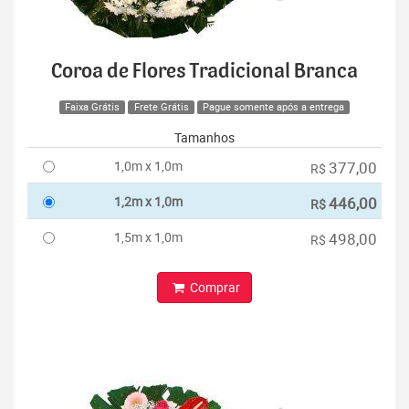
Coroa de Flores Tradicional Branca
Faixa Grátis
Frete Grátis
Pague somente após a entrega
Tamanhos
1,0m x 1,0m
377,00
R$
1,2m x 1,0m
446,00
R$
1,5m x 1,0m
498,00
R$
Comprar