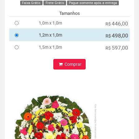
Faixa Grátis
Frete Grátis
Pague somente após a entrega
Tamanhos
1,0m x 1,0m
446,00
R$
1,2m x 1,0m
498,00
R$
1,5m x 1,0m
597,00
R$
Comprar