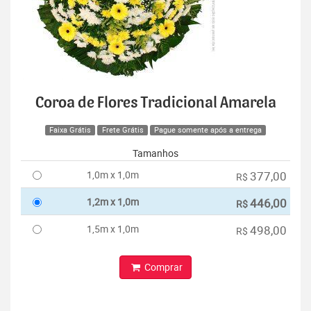
Coroa de Flores Tradicional Amarela
Faixa Grátis
Frete Grátis
Pague somente após a entrega
Tamanhos
1,0m x 1,0m
377,00
R$
1,2m x 1,0m
446,00
R$
1,5m x 1,0m
498,00
R$
Comprar