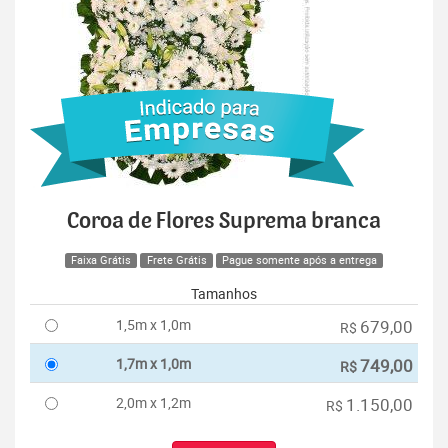
Coroa de Flores Suprema branca
Faixa Grátis
Frete Grátis
Pague somente após a entrega
Tamanhos
1,5m x 1,0m
679,00
R$
1,7m x 1,0m
749,00
R$
2,0m x 1,2m
1.150,00
R$