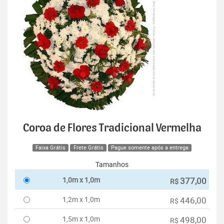
Coroa de Flores Tradicional Vermelha
Faixa Grátis
Frete Grátis
Pague somente após a entrega
Tamanhos
1,0m x 1,0m
377,00
R$
1,2m x 1,0m
446,00
R$
1,5m x 1,0m
498,00
R$