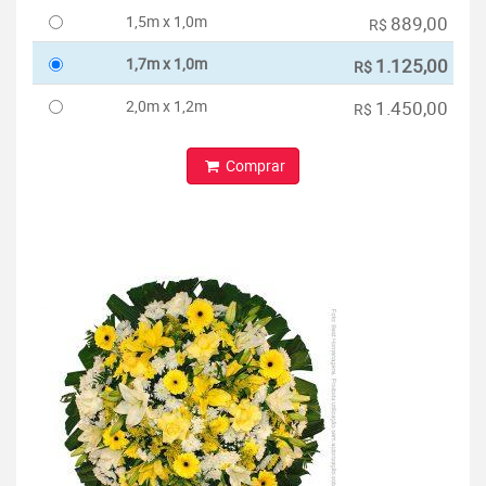
1,5m x 1,0m
889,00
R$
1,7m x 1,0m
1.125,00
R$
2,0m x 1,2m
1.450,00
R$
Comprar