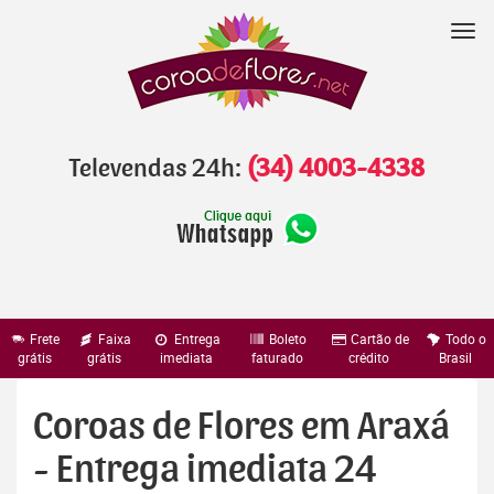
Pular
para
Nav
o
conteúdo
Televendas 24h:
(34) 4003-4338
Frete
Faixa
Entrega
Boleto
Cartão de
Todo o
grátis
grátis
imediata
faturado
crédito
Brasil
Coroas de Flores em Araxá
- Entrega imediata 24