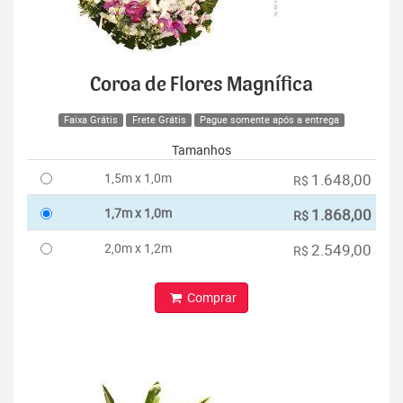
Coroa de Flores Magnífica
Faixa Grátis
Frete Grátis
Pague somente após a entrega
Tamanhos
1,5m x 1,0m
1.648,00
R$
1,7m x 1,0m
1.868,00
R$
2,0m x 1,2m
2.549,00
R$
Comprar