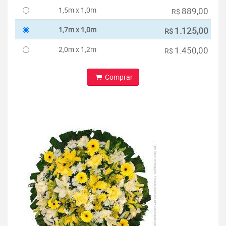
1,5m x 1,0m
889,00
R$
1,7m x 1,0m
1.125,00
R$
2,0m x 1,2m
1.450,00
R$
Comprar