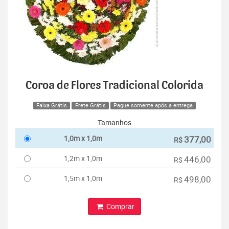
Coroa de Flores Tradicional Colorida
Faixa Grátis
Frete Grátis
Pague somente após a entrega
Tamanhos
1,0m x 1,0m
377,00
R$
1,2m x 1,0m
446,00
R$
1,5m x 1,0m
498,00
R$
Comprar