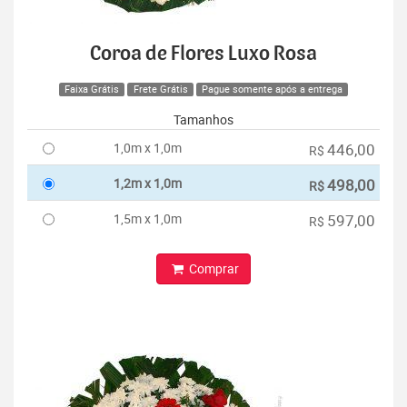
Coroa de Flores Luxo Rosa
Faixa Grátis
Frete Grátis
Pague somente após a entrega
Tamanhos
1,0m x 1,0m
446,00
R$
1,2m x 1,0m
498,00
R$
1,5m x 1,0m
597,00
R$
Comprar