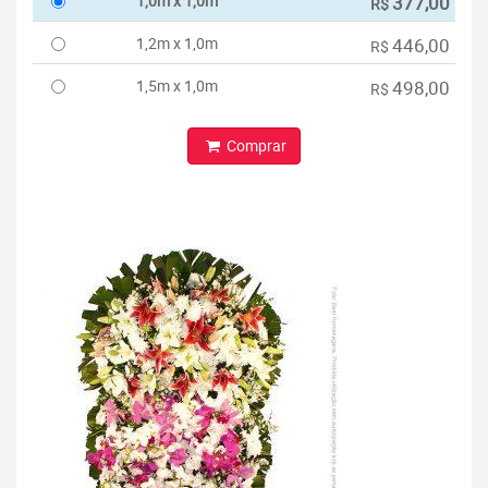
1,0m x 1,0m
377,00
R$
1,2m x 1,0m
446,00
R$
1,5m x 1,0m
498,00
R$
Comprar