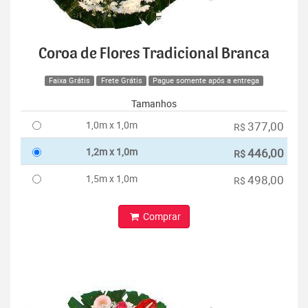
Coroa de Flores Tradicional Branca
Faixa Grátis
Frete Grátis
Pague somente após a entrega
Tamanhos
1,0m x 1,0m
377,00
R$
1,2m x 1,0m
446,00
R$
1,5m x 1,0m
498,00
R$
Comprar