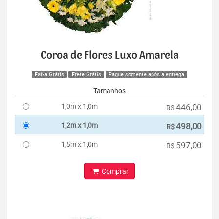
Coroa de Flores Luxo Amarela
Faixa Grátis
Frete Grátis
Pague somente após a entrega
Tamanhos
1,0m x 1,0m
446,00
R$
1,2m x 1,0m
498,00
R$
1,5m x 1,0m
597,00
R$
Comprar