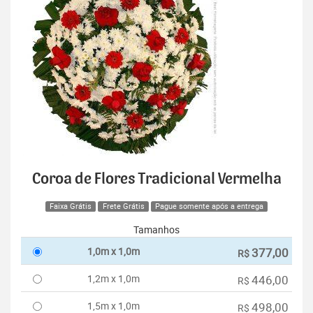
Coroa de Flores Tradicional Vermelha
Faixa Grátis
Frete Grátis
Pague somente após a entrega
Tamanhos
1,0m x 1,0m
377,00
R$
1,2m x 1,0m
446,00
R$
1,5m x 1,0m
498,00
R$