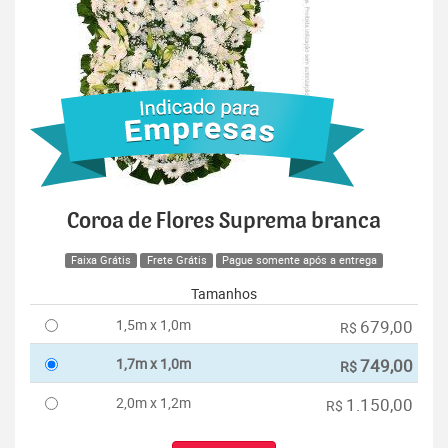
Coroa de Flores Suprema branca
Faixa Grátis
Frete Grátis
Pague somente após a entrega
Tamanhos
1,5m x 1,0m
679,00
R$
1,7m x 1,0m
749,00
R$
2,0m x 1,2m
1.150,00
R$