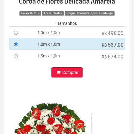
Coroa de Flores Delicada Amarela
Faixa Grátis
Frete Grátis
Pague somente após a entrega
Tamanhos
1,0m x 1,0m
498,00
R$
1,2m x 1,0m
537,00
R$
1,5m x 1,0m
674,00
R$
Comprar