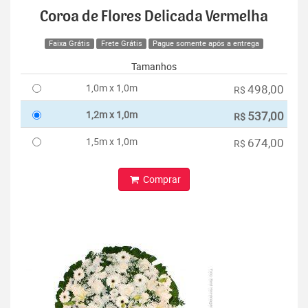
Coroa de Flores Delicada Vermelha
Faixa Grátis
Frete Grátis
Pague somente após a entrega
Tamanhos
1,0m x 1,0m
498,00
R$
1,2m x 1,0m
537,00
R$
1,5m x 1,0m
674,00
R$
Comprar