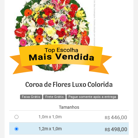
Coroa de Flores Luxo Colorida
Faixa Grátis
Frete Grátis
Pague somente após a entrega
Tamanhos
1,0m x 1,0m
446,00
R$
1,2m x 1,0m
498,00
R$