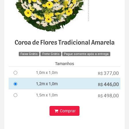
Coroa de Flores Tradicional Amarela
Faixa Grátis
Frete Grátis
Pague somente após a entrega
Tamanhos
1,0m x 1,0m
377,00
R$
1,2m x 1,0m
446,00
R$
1,5m x 1,0m
498,00
R$
Comprar