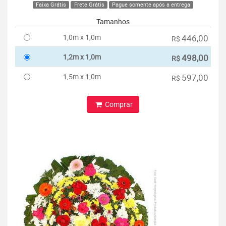
Faixa Grátis
Frete Grátis
Pague somente após a entrega
Tamanhos
1,0m x 1,0m
446,00
R$
1,2m x 1,0m
498,00
R$
1,5m x 1,0m
597,00
R$
Comprar