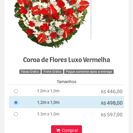
Coroa de Flores Luxo Vermelha
Faixa Grátis
Frete Grátis
Pague somente após a entrega
Tamanhos
1,0m x 1,0m
446,00
R$
1,2m x 1,0m
498,00
R$
1,5m x 1,0m
597,00
R$
Comprar