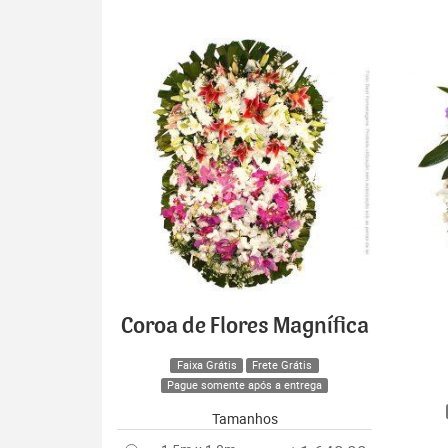
Coroa de Flores Magnífica
Faixa Grátis
Frete Grátis
Pague somente após a entrega
Tamanhos