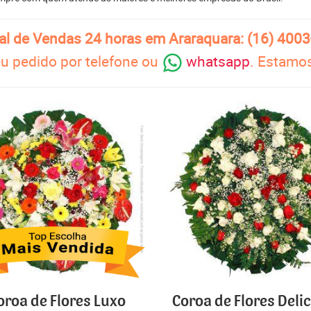
al de Vendas 24 horas em Araraquara: (16) 400
u pedido por telefone ou
whatsapp
. Estamos
oroa de Flores Luxo
Coroa de Flores Deli