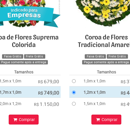
oa de Flores Suprema
Coroa de Flores
Colorida
Tradicional Amare
Faixa Grátis
Frete Grátis
Faixa Grátis
Frete Grátis
Pague somente após a entrega
Pague somente após a entrega
Tamanhos
Tamanhos
1,5m x 1,0m
679,00
1,0m x 1,0m
3
R$
R$
1,7m x 1,0m
749,00
1,2m x 1,0m
4
R$
R$
2,0m x 1,2m
1.150,00
1,5m x 1,0m
4
R$
R$
Comprar
Comprar