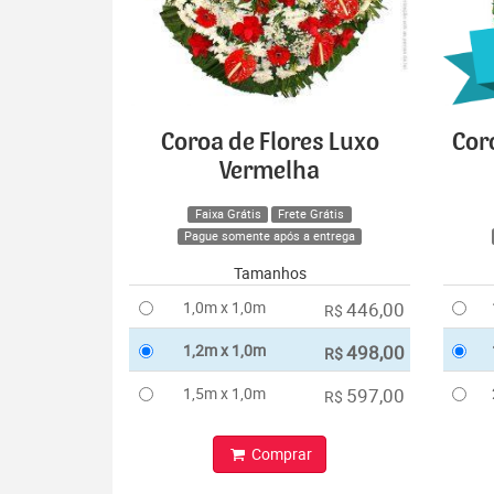
Coroa de Flores Luxo
Cor
Vermelha
Faixa Grátis
Frete Grátis
Pague somente após a entrega
Tamanhos
1,0m x 1,0m
446,00
R$
1,2m x 1,0m
498,00
R$
1,5m x 1,0m
597,00
R$
Comprar