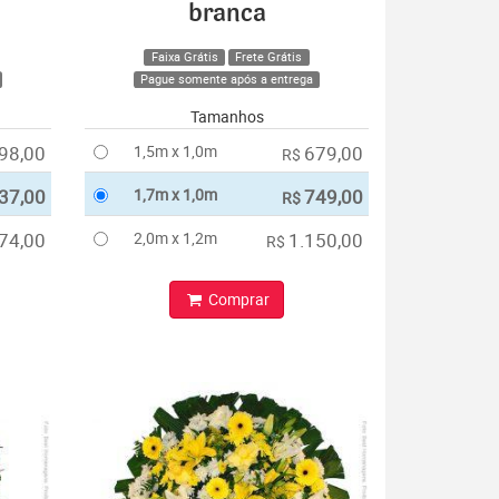
branca
Faixa Grátis
Frete Grátis
Pague somente após a entrega
Tamanhos
98,00
1,5m x 1,0m
679,00
R$
37,00
1,7m x 1,0m
749,00
R$
74,00
2,0m x 1,2m
1.150,00
R$
Comprar