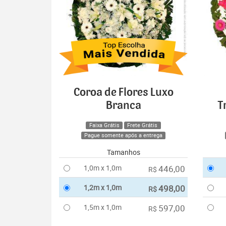
Coroa de Flores Luxo
Branca
T
Faixa Grátis
Frete Grátis
Pague somente após a entrega
Tamanhos
1,0m x 1,0m
446,00
R$
1,2m x 1,0m
498,00
R$
1,5m x 1,0m
597,00
R$