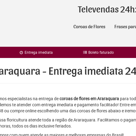
Televendas 24h
Coroas de Flores
Frases par
Entrega imediata
Boleto faturado
araquara - Entrega imediata 2
os especialistas na entrega de
coroas de flores em Araraquara
para todo
emos te atender com entrega imediata e pagamento facilitado! Entre em
8 ou compre online escolhendo uma das coroas de flores abaixo e iremos
sa floricultura atende toda a região de Araraquara. Facilitamos o paga
horas, todos os dias inclusive feriados.
pre com quem atende as maiores e melhores empresas do Brasil!