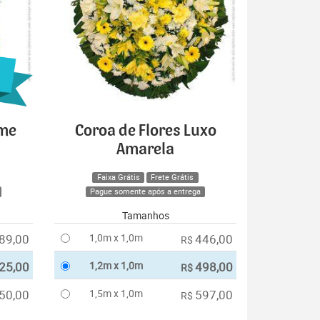
ime
Coroa de Flores Luxo
Amarela
Faixa Grátis
Frete Grátis
Pague somente após a entrega
Tamanhos
89,00
1,0m x 1,0m
446,00
R$
25,00
1,2m x 1,0m
498,00
R$
50,00
1,5m x 1,0m
597,00
R$