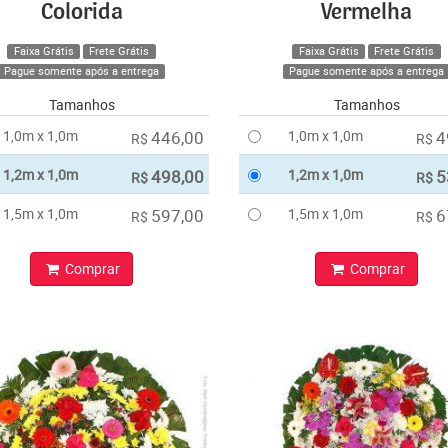
Colorida
Vermelha
Faixa Grátis
Frete Grátis
Faixa Grátis
Frete Grátis
Pague somente após a entrega
Pague somente após a entrega
Tamanhos
Tamanhos
1,0m x 1,0m
446,00
1,0m x 1,0m
4
R$
R$
1,2m x 1,0m
498,00
1,2m x 1,0m
5
R$
R$
1,5m x 1,0m
597,00
1,5m x 1,0m
6
R$
R$
Comprar
Comprar