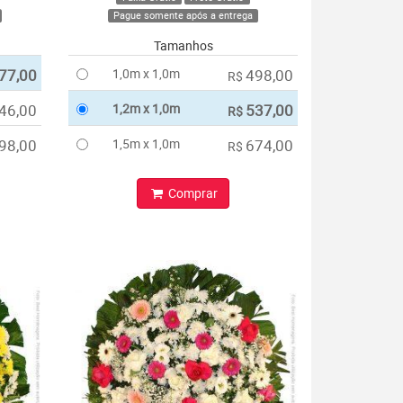
Pague somente após a entrega
Tamanhos
77,00
1,0m x 1,0m
498,00
R$
46,00
1,2m x 1,0m
537,00
R$
98,00
1,5m x 1,0m
674,00
R$
Comprar