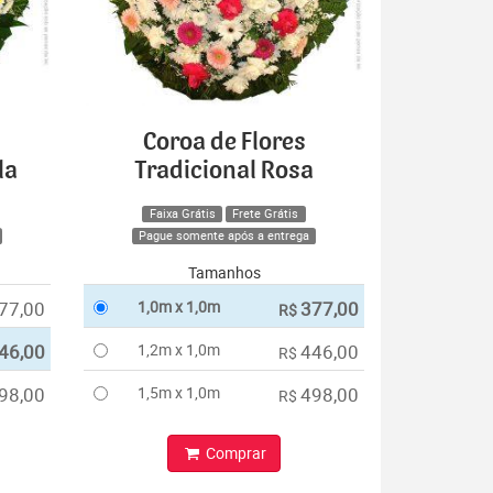
Coroa de Flores
la
Tradicional Rosa
Faixa Grátis
Frete Grátis
Pague somente após a entrega
Tamanhos
77,00
1,0m x 1,0m
377,00
R$
46,00
1,2m x 1,0m
446,00
R$
98,00
1,5m x 1,0m
498,00
R$
Comprar