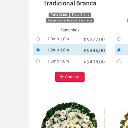
Tradicional Branca
Faixa Grátis
Frete Grátis
Pague somente após a entrega
Tamanhos
1,0m x 1,0m
377,00
R$
1,2m x 1,0m
446,00
R$
1,5m x 1,0m
498,00
R$
Comprar