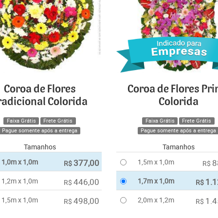
Coroa de Flores
Coroa de Flores Pr
radicional Colorida
Colorida
Faixa Grátis
Frete Grátis
Faixa Grátis
Frete Grátis
Pague somente após a entrega
Pague somente após a entrega
Tamanhos
Tamanhos
1,0m x 1,0m
377,00
1,5m x 1,0m
8
R$
R$
1,2m x 1,0m
446,00
1,7m x 1,0m
1.1
R$
R$
1,5m x 1,0m
498,00
2,0m x 1,2m
1.4
R$
R$