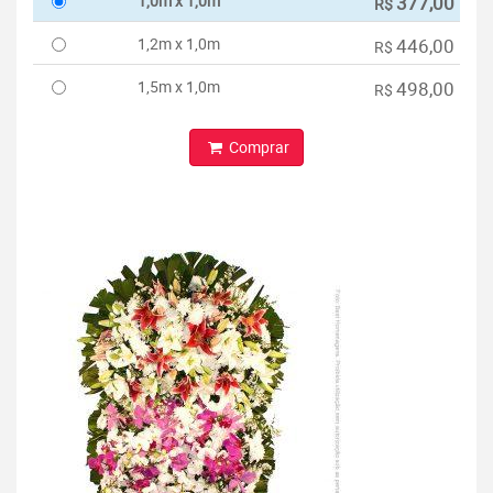
1,0m x 1,0m
377,00
R$
1,2m x 1,0m
446,00
R$
1,5m x 1,0m
498,00
R$
Comprar