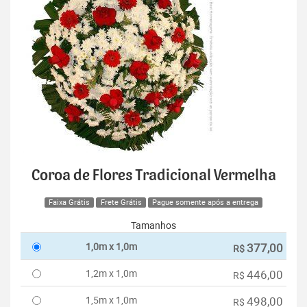
Coroa de Flores Tradicional Vermelha
Faixa Grátis
Frete Grátis
Pague somente após a entrega
Tamanhos
1,0m x 1,0m
377,00
R$
1,2m x 1,0m
446,00
R$
1,5m x 1,0m
498,00
R$