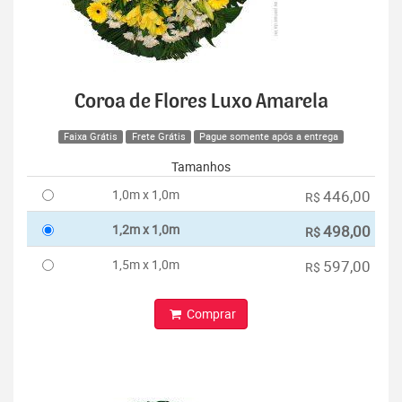
Coroa de Flores Luxo Amarela
Faixa Grátis
Frete Grátis
Pague somente após a entrega
Tamanhos
1,0m x 1,0m
446,00
R$
1,2m x 1,0m
498,00
R$
1,5m x 1,0m
597,00
R$
Comprar