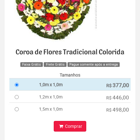
Coroa de Flores Tradicional Colorida
Faixa Grátis
Frete Grátis
Pague somente após a entrega
Tamanhos
1,0m x 1,0m
377,00
R$
1,2m x 1,0m
446,00
R$
1,5m x 1,0m
498,00
R$
Comprar