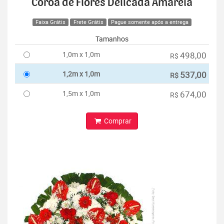
Coroa de Flores Delicada Amarela
Faixa Grátis
Frete Grátis
Pague somente após a entrega
Tamanhos
1,0m x 1,0m
498,00
R$
1,2m x 1,0m
537,00
R$
1,5m x 1,0m
674,00
R$
Comprar