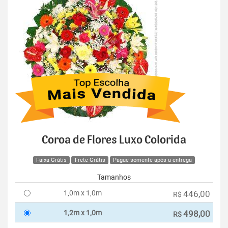
Coroa de Flores Luxo Colorida
Faixa Grátis
Frete Grátis
Pague somente após a entrega
Tamanhos
1,0m x 1,0m
446,00
R$
1,2m x 1,0m
498,00
R$