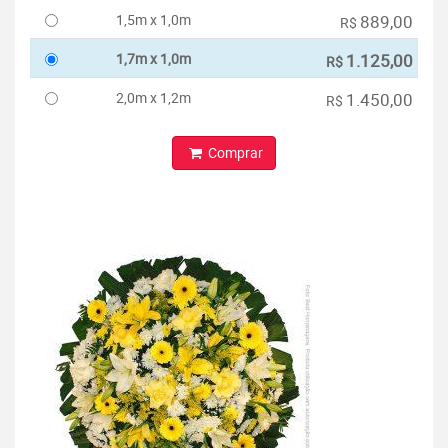
1,5m x 1,0m
889,00
R$
1,7m x 1,0m
1.125,00
R$
2,0m x 1,2m
1.450,00
R$
Comprar