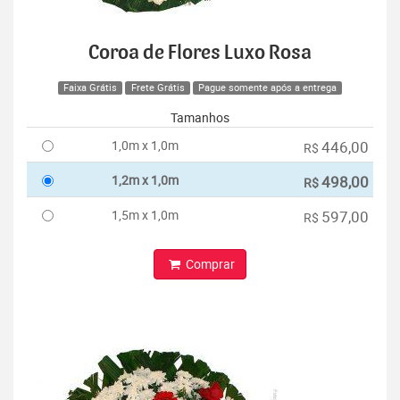
Coroa de Flores Luxo Rosa
Faixa Grátis
Frete Grátis
Pague somente após a entrega
Tamanhos
1,0m x 1,0m
446,00
R$
1,2m x 1,0m
498,00
R$
1,5m x 1,0m
597,00
R$
Comprar