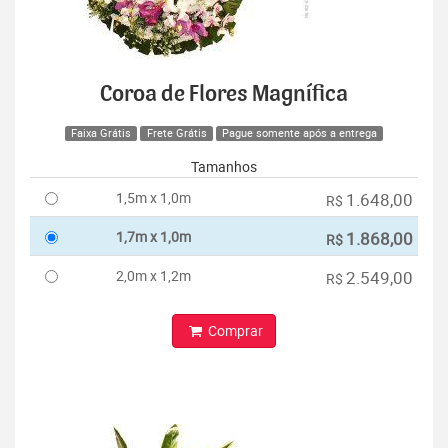
Coroa de Flores Magnífica
Faixa Grátis
Frete Grátis
Pague somente após a entrega
Tamanhos
1,5m x 1,0m
1.648,00
R$
1,7m x 1,0m
1.868,00
R$
2,0m x 1,2m
2.549,00
R$
Comprar