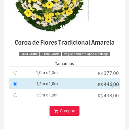
Coroa de Flores Tradicional Amarela
Faixa Grátis
Frete Grátis
Pague somente após a entrega
Tamanhos
1,0m x 1,0m
377,00
R$
1,2m x 1,0m
446,00
R$
1,5m x 1,0m
498,00
R$
Comprar