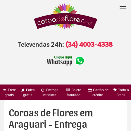
Pular
para
Nav
o
conteúdo
Televendas 24h:
(34) 4003-4338
Frete
Faixa
Entrega
Boleto
Cartão de
Todo o
grátis
grátis
imediata
faturado
crédito
Brasil
Coroas de Flores em
Araguari - Entrega