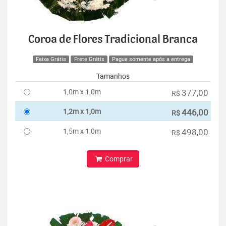
Coroa de Flores Tradicional Branca
Faixa Grátis
Frete Grátis
Pague somente após a entrega
Tamanhos
1,0m x 1,0m
377,00
R$
1,2m x 1,0m
446,00
R$
1,5m x 1,0m
498,00
R$
Comprar