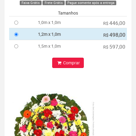
Faixa Grátis
Frete Grátis
Pague somente após a entrega
Tamanhos
1,0m x 1,0m
446,00
R$
1,2m x 1,0m
498,00
R$
1,5m x 1,0m
597,00
R$
Comprar