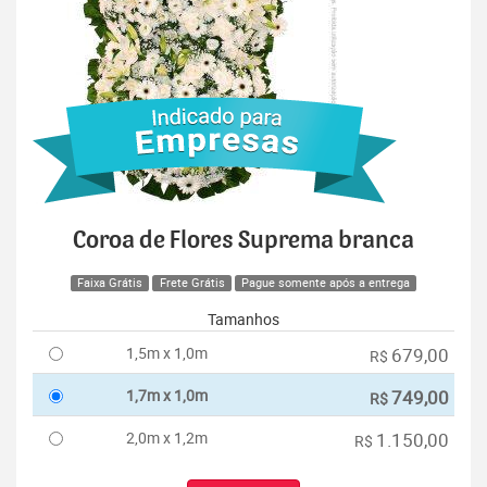
Coroa de Flores Suprema branca
Faixa Grátis
Frete Grátis
Pague somente após a entrega
Tamanhos
1,5m x 1,0m
679,00
R$
1,7m x 1,0m
749,00
R$
2,0m x 1,2m
1.150,00
R$