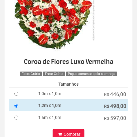
Coroa de Flores Luxo Vermelha
Faixa Grátis
Frete Grátis
Pague somente após a entrega
Tamanhos
1,0m x 1,0m
446,00
R$
1,2m x 1,0m
498,00
R$
1,5m x 1,0m
597,00
R$
Comprar