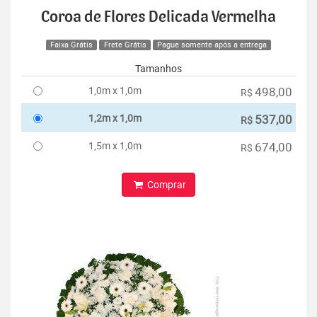
Coroa de Flores Delicada Vermelha
Faixa Grátis
Frete Grátis
Pague somente após a entrega
Tamanhos
1,0m x 1,0m
498,00
R$
1,2m x 1,0m
537,00
R$
1,5m x 1,0m
674,00
R$
Comprar