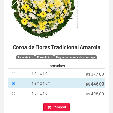
Coroa de Flores Tradicional Amarela
Faixa Grátis
Frete Grátis
Pague somente após a entrega
Tamanhos
1,0m x 1,0m
377,00
R$
1,2m x 1,0m
446,00
R$
1,5m x 1,0m
498,00
R$
Comprar