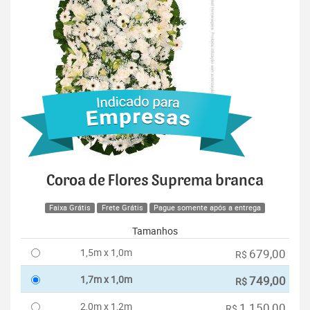
Coroa de Flores Suprema branca
Faixa Grátis
Frete Grátis
Pague somente após a entrega
Tamanhos
1,5m x 1,0m
679,00
R$
1,7m x 1,0m
749,00
R$
2,0m x 1,2m
1.150,00
R$