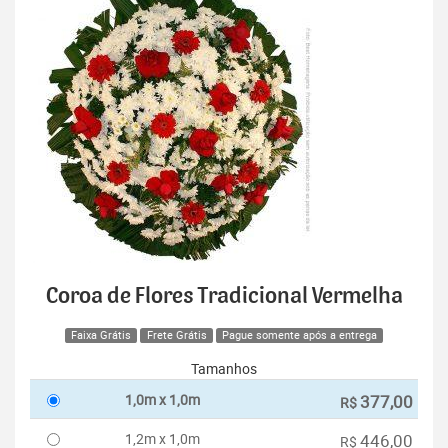
Coroa de Flores Tradicional Vermelha
Faixa Grátis
Frete Grátis
Pague somente após a entrega
Tamanhos
1,0m x 1,0m
377,00
R$
1,2m x 1,0m
446,00
R$