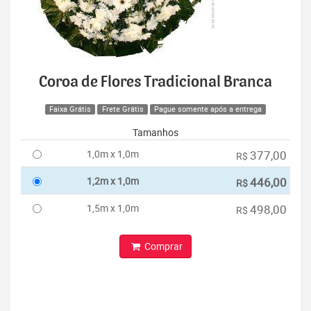
Coroa de Flores Tradicional Branca
Faixa Grátis
Frete Grátis
Pague somente após a entrega
Tamanhos
1,0m x 1,0m
377,00
R$
1,2m x 1,0m
446,00
R$
1,5m x 1,0m
498,00
R$
Comprar