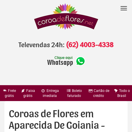
Pular
para
Nav
o
conteúdo
Televendas 24h:
(62) 4003-4338
Frete
Faixa
Entrega
Boleto
Cartão de
Todo o
grátis
grátis
imediata
faturado
crédito
Brasil
Coroas de Flores em
Aparecida De Goiania -