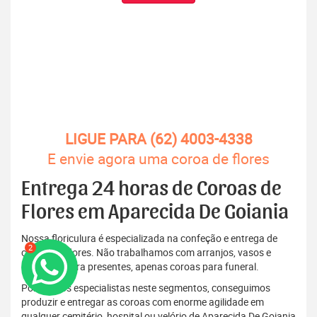
LIGUE PARA (62) 4003-4338
E envie agora uma coroa de flores
Entrega 24 horas de Coroas de
Flores em Aparecida De Goiania
Nossa floriculura é especializada na confeção e entrega de
2
coroas de flores. Não trabalhamos com arranjos, vasos e
bouquets para presentes, apenas coroas para funeral.
Por sermos especialistas neste segmentos, conseguimos
produzir e entregar as coroas com enorme agilidade em
qualquer cemitério, hospital ou velório de Aparecida De Goiania