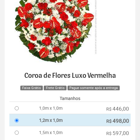
Coroa de Flores Luxo Vermelha
Faixa Grátis
Frete Grátis
Pague somente após a entrega
Tamanhos
1,0m x 1,0m
446,00
R$
1,2m x 1,0m
498,00
R$
1,5m x 1,0m
597,00
R$