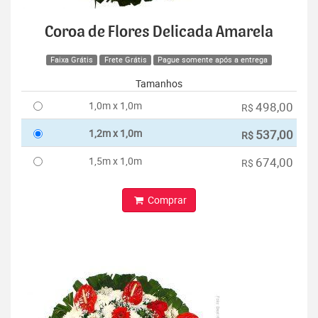
Coroa de Flores Delicada Amarela
Faixa Grátis
Frete Grátis
Pague somente após a entrega
Tamanhos
1,0m x 1,0m
498,00
R$
1,2m x 1,0m
537,00
R$
1,5m x 1,0m
674,00
R$
Comprar