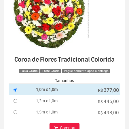
Coroa de Flores Tradicional Colorida
Faixa Grátis
Frete Grátis
Pague somente após a entrega
Tamanhos
1,0m x 1,0m
377,00
R$
1,2m x 1,0m
446,00
R$
1,5m x 1,0m
498,00
R$
Comprar