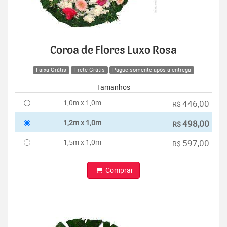
Coroa de Flores Luxo Rosa
Faixa Grátis
Frete Grátis
Pague somente após a entrega
Tamanhos
1,0m x 1,0m
446,00
R$
1,2m x 1,0m
498,00
R$
1,5m x 1,0m
597,00
R$
Comprar