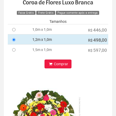
Coroa de Flores Luxo Branca
Faixa Grátis
Frete Grátis
Pague somente após a entrega
Tamanhos
1,0m x 1,0m
446,00
R$
1,2m x 1,0m
498,00
R$
1,5m x 1,0m
597,00
R$
Comprar