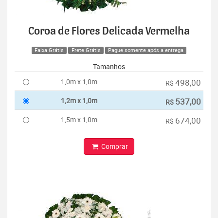
Coroa de Flores Delicada Vermelha
Faixa Grátis
Frete Grátis
Pague somente após a entrega
Tamanhos
1,0m x 1,0m
498,00
R$
1,2m x 1,0m
537,00
R$
1,5m x 1,0m
674,00
R$
Comprar