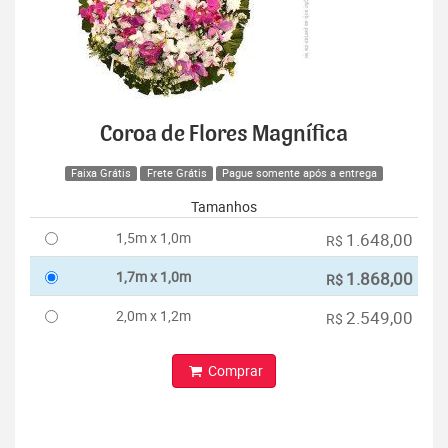
Coroa de Flores Magnífica
Faixa Grátis
Frete Grátis
Pague somente após a entrega
Tamanhos
1,5m x 1,0m
1.648,00
R$
1,7m x 1,0m
1.868,00
R$
2,0m x 1,2m
2.549,00
R$
Comprar