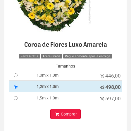
Coroa de Flores Luxo Amarela
Faixa Grátis
Frete Grátis
Pague somente após a entrega
Tamanhos
1,0m x 1,0m
446,00
R$
1,2m x 1,0m
498,00
R$
1,5m x 1,0m
597,00
R$
Comprar