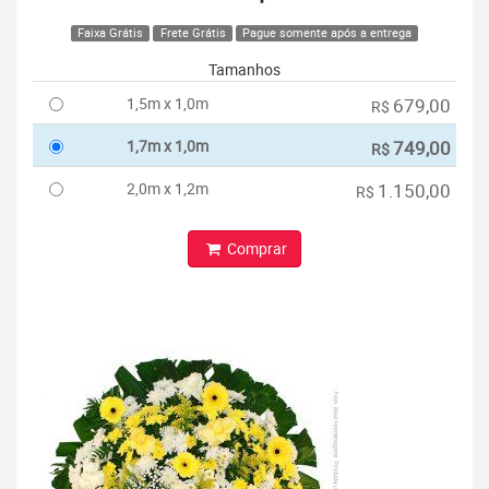
Faixa Grátis
Frete Grátis
Pague somente após a entrega
Tamanhos
1,5m x 1,0m
679,00
R$
1,7m x 1,0m
749,00
R$
2,0m x 1,2m
1.150,00
R$
Comprar