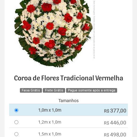
Coroa de Flores Tradicional Vermelha
Faixa Grátis
Frete Grátis
Pague somente após a entrega
Tamanhos
1,0m x 1,0m
377,00
R$
1,2m x 1,0m
446,00
R$
1,5m x 1,0m
498,00
R$