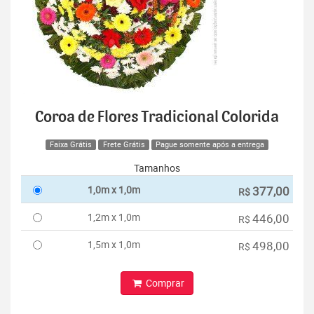
Coroa de Flores Tradicional Colorida
Faixa Grátis
Frete Grátis
Pague somente após a entrega
Tamanhos
1,0m x 1,0m
377,00
R$
1,2m x 1,0m
446,00
R$
1,5m x 1,0m
498,00
R$
Comprar