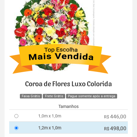
Coroa de Flores Luxo Colorida
Faixa Grátis
Frete Grátis
Pague somente após a entrega
Tamanhos
1,0m x 1,0m
446,00
R$
1,2m x 1,0m
498,00
R$