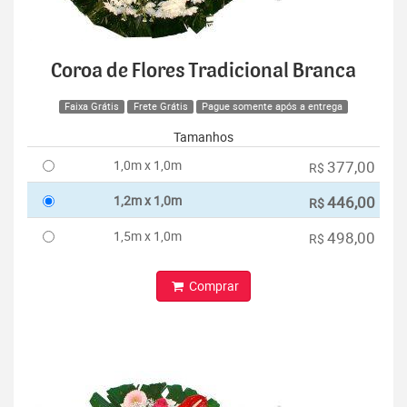
Coroa de Flores Tradicional Branca
Faixa Grátis
Frete Grátis
Pague somente após a entrega
Tamanhos
1,0m x 1,0m
377,00
R$
1,2m x 1,0m
446,00
R$
1,5m x 1,0m
498,00
R$
Comprar