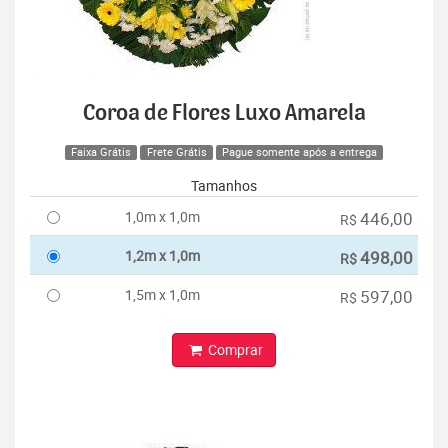
Coroa de Flores Luxo Amarela
Faixa Grátis
Frete Grátis
Pague somente após a entrega
Tamanhos
1,0m x 1,0m
446,00
R$
1,2m x 1,0m
498,00
R$
1,5m x 1,0m
597,00
R$
Comprar