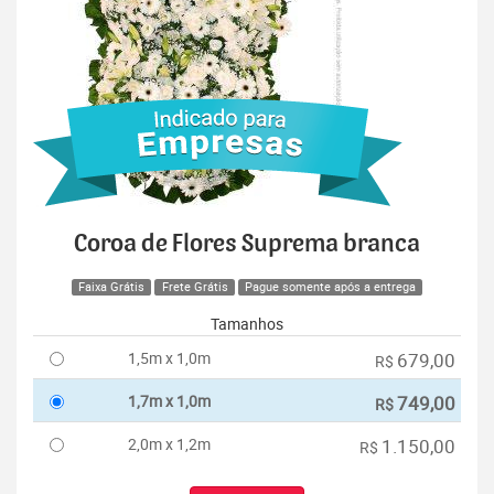
Coroa de Flores Suprema branca
Faixa Grátis
Frete Grátis
Pague somente após a entrega
Tamanhos
1,5m x 1,0m
679,00
R$
1,7m x 1,0m
749,00
R$
2,0m x 1,2m
1.150,00
R$