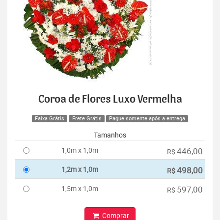
Coroa de Flores Luxo Vermelha
Faixa Grátis
Frete Grátis
Pague somente após a entrega
Tamanhos
1,0m x 1,0m
446,00
R$
1,2m x 1,0m
498,00
R$
1,5m x 1,0m
597,00
R$
Comprar