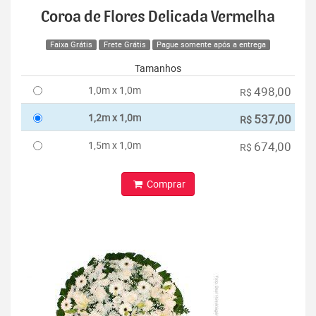
Coroa de Flores Delicada Vermelha
Faixa Grátis
Frete Grátis
Pague somente após a entrega
Tamanhos
1,0m x 1,0m
498,00
R$
1,2m x 1,0m
537,00
R$
1,5m x 1,0m
674,00
R$
Comprar