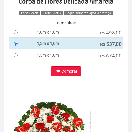
Coroa de Flores Delicada Amarela
Faixa Grátis
Frete Grátis
Pague somente após a entrega
Tamanhos
1,0m x 1,0m
498,00
R$
1,2m x 1,0m
537,00
R$
1,5m x 1,0m
674,00
R$
Comprar