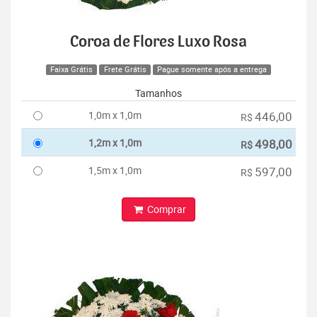
Coroa de Flores Luxo Rosa
Faixa Grátis
Frete Grátis
Pague somente após a entrega
Tamanhos
1,0m x 1,0m
446,00
R$
1,2m x 1,0m
498,00
R$
1,5m x 1,0m
597,00
R$
Comprar