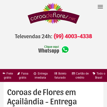
Pular
para
Nav
o
conteúdo
Televendas 24h:
(99) 4003-4338
Frete
Faixa
Entrega
Boleto
Cartão de
Todo o
grátis
grátis
imediata
faturado
crédito
Brasil
Coroas de Flores em
Açailândia - Entrega