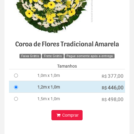
Coroa de Flores Tradicional Amarela
Faixa Grátis
Frete Grátis
Pague somente após a entrega
Tamanhos
1,0m x 1,0m
377,00
R$
1,2m x 1,0m
446,00
R$
1,5m x 1,0m
498,00
R$
Comprar