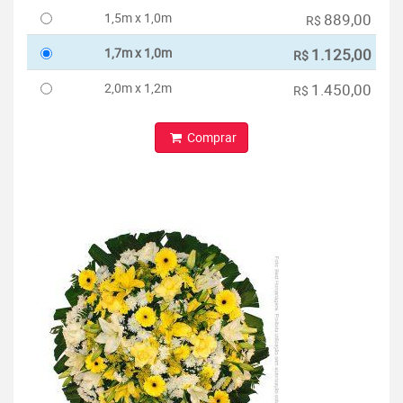
1,5m x 1,0m
889,00
R$
1,7m x 1,0m
1.125,00
R$
2,0m x 1,2m
1.450,00
R$
Comprar