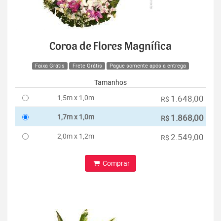
Coroa de Flores Magnífica
Faixa Grátis
Frete Grátis
Pague somente após a entrega
Tamanhos
1,5m x 1,0m
1.648,00
R$
1,7m x 1,0m
1.868,00
R$
2,0m x 1,2m
2.549,00
R$
Comprar