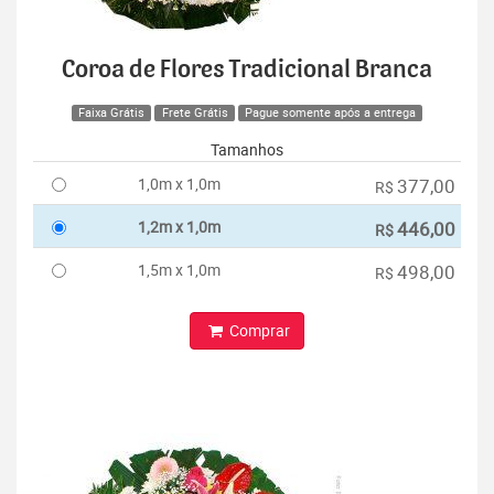
Coroa de Flores Tradicional Branca
Faixa Grátis
Frete Grátis
Pague somente após a entrega
Tamanhos
1,0m x 1,0m
377,00
R$
1,2m x 1,0m
446,00
R$
1,5m x 1,0m
498,00
R$
Comprar