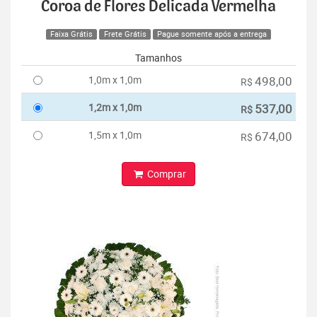
Coroa de Flores Delicada Vermelha
Faixa Grátis
Frete Grátis
Pague somente após a entrega
Tamanhos
1,0m x 1,0m
498,00
R$
1,2m x 1,0m
537,00
R$
1,5m x 1,0m
674,00
R$
Comprar