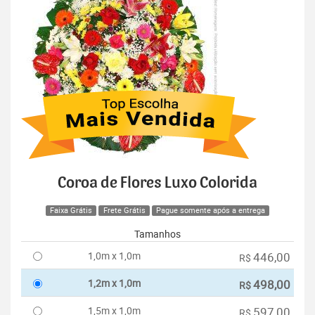
Coroa de Flores Luxo Colorida
Faixa Grátis
Frete Grátis
Pague somente após a entrega
Tamanhos
1,0m x 1,0m
446,00
R$
1,2m x 1,0m
498,00
R$
1,5m x 1,0m
597,00
R$