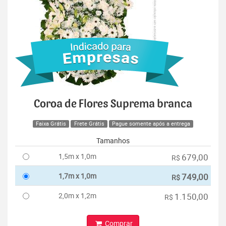
Coroa de Flores Suprema branca
Faixa Grátis
Frete Grátis
Pague somente após a entrega
Tamanhos
1,5m x 1,0m
679,00
R$
1,7m x 1,0m
749,00
R$
2,0m x 1,2m
1.150,00
R$
Comprar