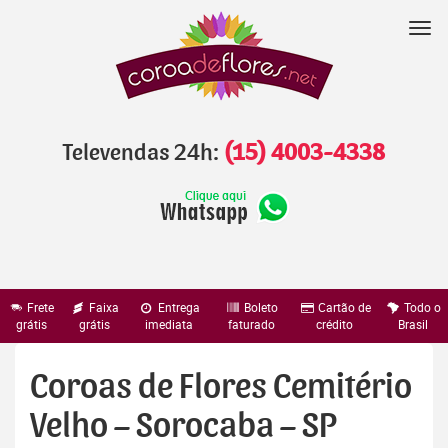
Pular
para
Nav
o
conteúdo
Televendas 24h:
(15) 4003-4338
Frete
Faixa
Entrega
Boleto
Cartão de
Todo o
grátis
grátis
imediata
faturado
crédito
Brasil
Coroas de Flores Cemitério
Velho – Sorocaba – SP