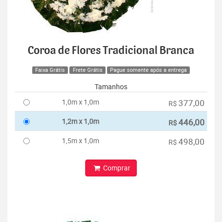
Coroa de Flores Tradicional Branca
Faixa Grátis
Frete Grátis
Pague somente após a entrega
Tamanhos
1,0m x 1,0m
377,00
R$
1,2m x 1,0m
446,00
R$
1,5m x 1,0m
498,00
R$
Comprar