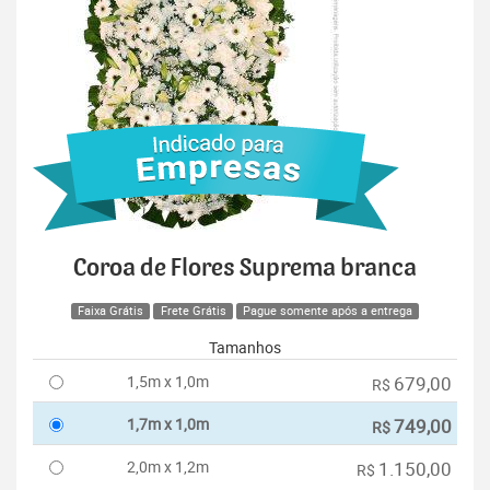
Coroa de Flores Suprema branca
Faixa Grátis
Frete Grátis
Pague somente após a entrega
Tamanhos
1,5m x 1,0m
679,00
R$
1,7m x 1,0m
749,00
R$
2,0m x 1,2m
1.150,00
R$