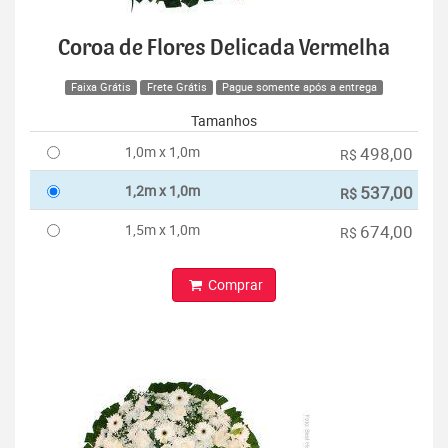
Coroa de Flores Delicada Vermelha
Faixa Grátis
Frete Grátis
Pague somente após a entrega
Tamanhos
1,0m x 1,0m
498,00
R$
1,2m x 1,0m
537,00
R$
1,5m x 1,0m
674,00
R$
Comprar