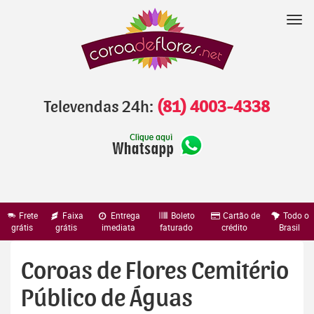
Pular
para
Nav
o
conteúdo
Televendas 24h:
(81) 4003-4338
Frete
Faixa
Entrega
Boleto
Cartão de
Todo o
grátis
grátis
imediata
faturado
crédito
Brasil
Coroas de Flores Cemitério
Público de Águas