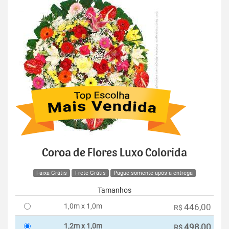
Coroa de Flores Luxo Colorida
Faixa Grátis
Frete Grátis
Pague somente após a entrega
Tamanhos
1,0m x 1,0m
446,00
R$
1,2m x 1,0m
498,00
R$