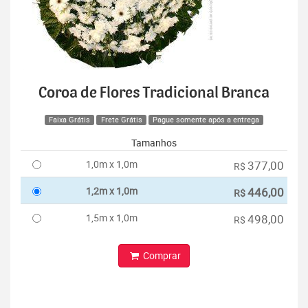
Coroa de Flores Tradicional Branca
Faixa Grátis
Frete Grátis
Pague somente após a entrega
Tamanhos
1,0m x 1,0m
377,00
R$
1,2m x 1,0m
446,00
R$
1,5m x 1,0m
498,00
R$
Comprar