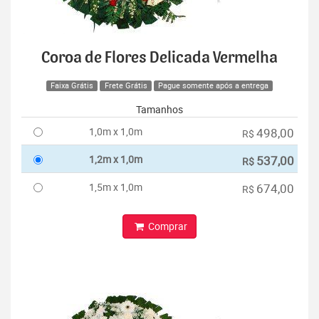
Coroa de Flores Delicada Vermelha
Faixa Grátis
Frete Grátis
Pague somente após a entrega
Tamanhos
1,0m x 1,0m
498,00
R$
1,2m x 1,0m
537,00
R$
1,5m x 1,0m
674,00
R$
Comprar