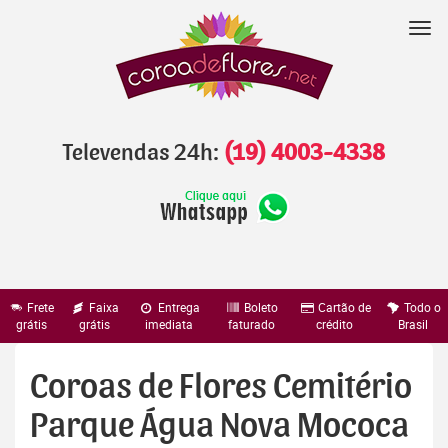
Pular
para
Nav
o
conteúdo
Televendas 24h:
(19) 4003-4338
Frete
Faixa
Entrega
Boleto
Cartão de
Todo o
grátis
grátis
imediata
faturado
crédito
Brasil
Coroas de Flores Cemitério
Parque Água Nova Mococa