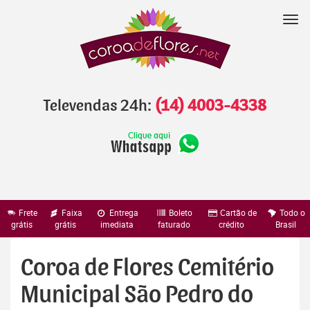
Pular
para
Nav
o
conteúdo
Televendas 24h:
(14) 4003-4338
Frete
Faixa
Entrega
Boleto
Cartão de
Todo o
grátis
grátis
imediata
faturado
crédito
Brasil
Coroa de Flores Cemitério
Municipal São Pedro do