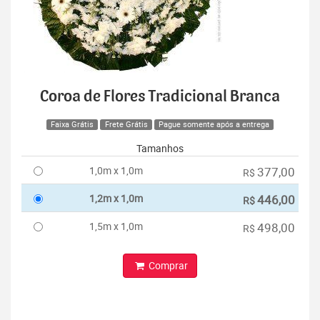
Coroa de Flores Tradicional Branca
Faixa Grátis
Frete Grátis
Pague somente após a entrega
Tamanhos
1,0m x 1,0m
377,00
R$
1,2m x 1,0m
446,00
R$
1,5m x 1,0m
498,00
R$
Comprar