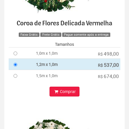
Coroa de Flores Delicada Vermelha
Faixa Grátis
Frete Grátis
Pague somente após a entrega
Tamanhos
1,0m x 1,0m
498,00
R$
1,2m x 1,0m
537,00
R$
1,5m x 1,0m
674,00
R$
Comprar