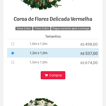
Coroa de Flores Delicada Vermelha
Faixa Grátis
Frete Grátis
Pague somente após a entrega
Tamanhos
1,0m x 1,0m
498,00
R$
1,2m x 1,0m
537,00
R$
1,5m x 1,0m
674,00
R$
Comprar