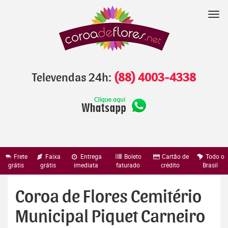
Pular
para
Nav
o
conteúdo
Televendas 24h:
(88) 4003-4338
Frete
Faixa
Entrega
Boleto
Cartão de
Todo o
grátis
grátis
imediata
faturado
crédito
Brasil
Coroa de Flores Cemitério
Municipal Piquet Carneiro