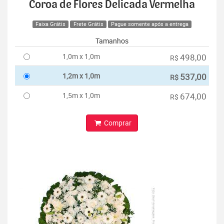
Coroa de Flores Delicada Vermelha
Faixa Grátis
Frete Grátis
Pague somente após a entrega
Tamanhos
1,0m x 1,0m
498,00
R$
1,2m x 1,0m
537,00
R$
1,5m x 1,0m
674,00
R$
Comprar