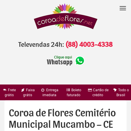
Pular
para
Nav
o
conteúdo
Televendas 24h:
(88) 4003-4338
Frete
Faixa
Entrega
Boleto
Cartão de
Todo o
grátis
grátis
imediata
faturado
crédito
Brasil
Coroa de Flores Cemitério
Municipal Mucambo – CE