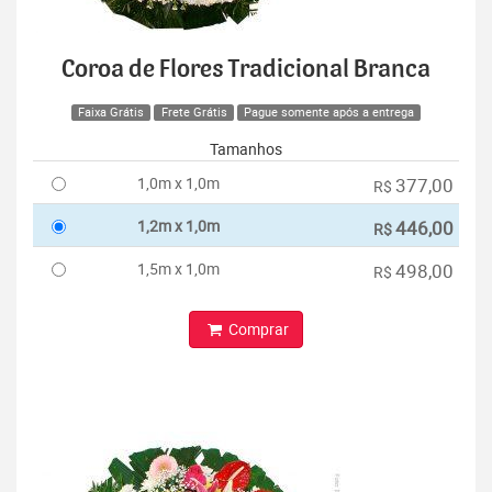
Coroa de Flores Tradicional Branca
Faixa Grátis
Frete Grátis
Pague somente após a entrega
Tamanhos
1,0m x 1,0m
377,00
R$
1,2m x 1,0m
446,00
R$
1,5m x 1,0m
498,00
R$
Comprar