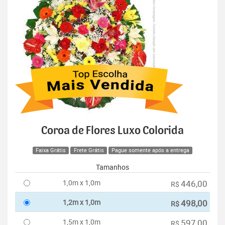
Coroa de Flores Luxo Colorida
Faixa Grátis
Frete Grátis
Pague somente após a entrega
Tamanhos
1,0m x 1,0m
446,00
R$
1,2m x 1,0m
498,00
R$
1,5m x 1,0m
597,00
R$