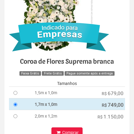
Coroa de Flores Suprema branca
Faixa Grátis
Frete Grátis
Pague somente após a entrega
Tamanhos
1,5m x 1,0m
679,00
R$
1,7m x 1,0m
749,00
R$
2,0m x 1,2m
1.150,00
R$
Comprar