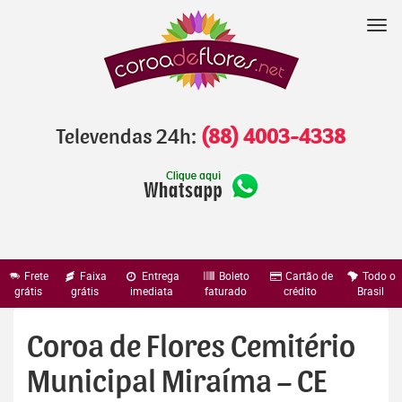
Pular
para
Nav
o
conteúdo
Televendas 24h:
(88) 4003-4338
Frete
Faixa
Entrega
Boleto
Cartão de
Todo o
grátis
grátis
imediata
faturado
crédito
Brasil
Coroa de Flores Cemitério
Municipal Miraíma – CE