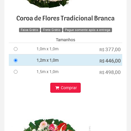
Coroa de Flores Tradicional Branca
Faixa Grátis
Frete Grátis
Pague somente após a entrega
Tamanhos
1,0m x 1,0m
377,00
R$
1,2m x 1,0m
446,00
R$
1,5m x 1,0m
498,00
R$
Comprar