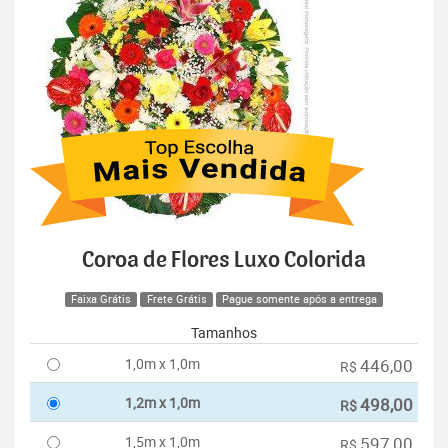
Coroa de Flores Luxo Colorida
Faixa Grátis
Frete Grátis
Pague somente após a entrega
Tamanhos
1,0m x 1,0m
446,00
R$
1,2m x 1,0m
498,00
R$
1,5m x 1,0m
597,00
R$