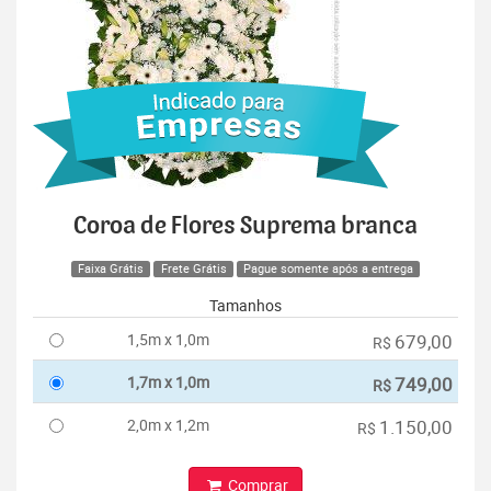
Coroa de Flores Suprema branca
Faixa Grátis
Frete Grátis
Pague somente após a entrega
Tamanhos
1,5m x 1,0m
679,00
R$
1,7m x 1,0m
749,00
R$
2,0m x 1,2m
1.150,00
R$
Comprar