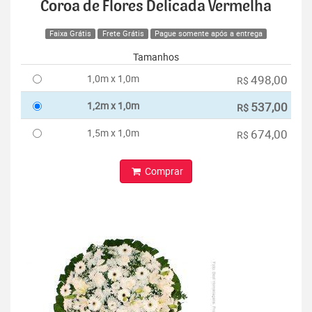
Coroa de Flores Delicada Vermelha
Faixa Grátis
Frete Grátis
Pague somente após a entrega
Tamanhos
1,0m x 1,0m
498,00
R$
1,2m x 1,0m
537,00
R$
1,5m x 1,0m
674,00
R$
Comprar