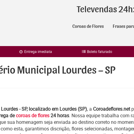
Televendas 24h
Coroas de Flores
Frases par
Entrega imediata
Boleto faturado
ério Municipal Lourdes – SP
 Lourdes - SP, localizado em Lourdes (SP)
, a
Coroadeflores.net
p
rega de
coroas de flores
24 horas
. Nossa equipe trabalha com r
que sua homenagem seja enviada ao destino correto no moment
 como esta, garantimos discrição, flores selecionadas, montag