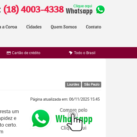
:
(18) 4003-4338
a a Coroa
Cidades
Quem Somos
Contato
Cartão de crédito
Todo o Brasil
Lourdes
São Paulo
Página atualizada em: 06/11/2025 15:45
resta um
apidez e
o certo.
em