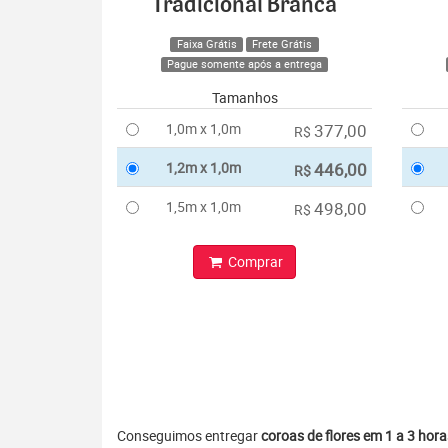
Tradicional Branca
Faixa Grátis
Frete Grátis
Pague somente após a entrega
Tamanhos
1,0m x 1,0m
377,00
R$
1,2m x 1,0m
446,00
R$
1,5m x 1,0m
498,00
R$
Comprar
Conseguimos entregar
coroas de flores em 1 a 3 hora