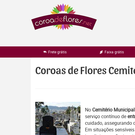
Pular
para
o
conteúdo
Frete grátis
Faixa grátis
Coroas de Flores Cemit
No
Cemitério Municipal
serviço contínuo de
ent
cuidado, assegurando 
Em situações sensíveis