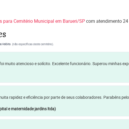
es para Cemitério Municipal em Barueri/SP
com atendimento 24 h
es
a Velório
. (não específicas deste cemitério).
oi muito atencioso e solícito. Excelente funcionário. Superou minhas ex
a rapidez e eficiência por parte de seus colaboradores. Parabéns pelo
ital e maternidade jardins ltda)