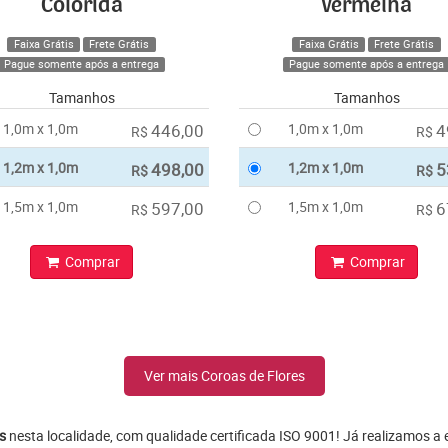
Colorida
Vermelha
Faixa Grátis
Frete Grátis
Faixa Grátis
Frete Grátis
Pague somente após a entrega
Pague somente após a entrega
Tamanhos
Tamanhos
1,0m x 1,0m
446,00
1,0m x 1,0m
4
R$
R$
1,2m x 1,0m
498,00
1,2m x 1,0m
5
R$
R$
1,5m x 1,0m
597,00
1,5m x 1,0m
6
R$
R$
Comprar
Comprar
Ver mais Coroas de Flores
s
nesta localidade, com qualidade certificada ISO 9001! Já realizamos a 