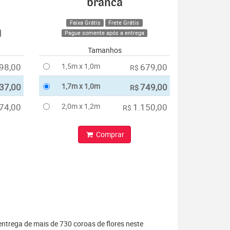
branca
Faixa Grátis
Frete Grátis
Pague somente após a entrega
Tamanhos
98,00
1,5m x 1,0m
679,00
R$
37,00
1,7m x 1,0m
749,00
R$
74,00
2,0m x 1,2m
1.150,00
R$
Comprar
entrega de mais de 730 coroas de flores neste