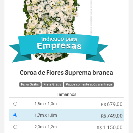
Coroa de Flores Suprema branca
Faixa Grátis
Frete Grátis
Pague somente após a entrega
Tamanhos
1,5m x 1,0m
679,00
R$
1,7m x 1,0m
749,00
R$
2,0m x 1,2m
1.150,00
R$