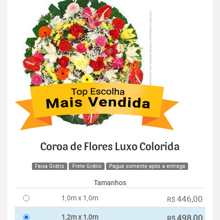
Coroa de Flores Luxo Colorida
Faixa Grátis
Frete Grátis
Pague somente após a entrega
Tamanhos
1,0m x 1,0m
446,00
R$
1,2m x 1,0m
498,00
R$