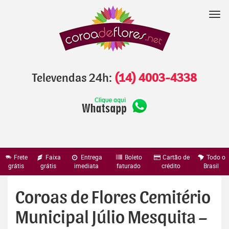
Pular
para
Nav
o
conteúdo
Televendas 24h:
(14) 4003-4338
Frete
Faixa
Entrega
Boleto
Cartão de
Todo o
grátis
grátis
imediata
faturado
crédito
Brasil
Coroas de Flores Cemitério
Municipal Júlio Mesquita –