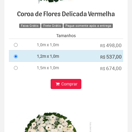
Coroa de Flores Delicada Vermelha
Faixa Grátis
Frete Grátis
Pague somente após a entrega
Tamanhos
1,0m x 1,0m
498,00
R$
1,2m x 1,0m
537,00
R$
1,5m x 1,0m
674,00
R$
Comprar