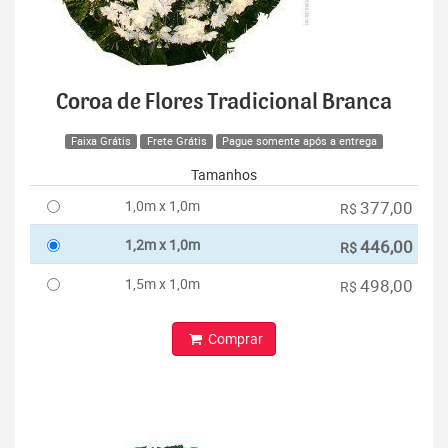
Coroa de Flores Tradicional Branca
Faixa Grátis
Frete Grátis
Pague somente após a entrega
Tamanhos
1,0m x 1,0m
377,00
R$
1,2m x 1,0m
446,00
R$
1,5m x 1,0m
498,00
R$
Comprar