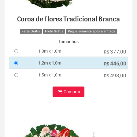
Coroa de Flores Tradicional Branca
Faixa Grátis
Frete Grátis
Pague somente após a entrega
Tamanhos
1,0m x 1,0m
377,00
R$
1,2m x 1,0m
446,00
R$
1,5m x 1,0m
498,00
R$
Comprar