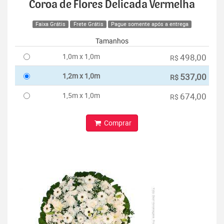
Coroa de Flores Delicada Vermelha
Faixa Grátis
Frete Grátis
Pague somente após a entrega
Tamanhos
1,0m x 1,0m
498,00
R$
1,2m x 1,0m
537,00
R$
1,5m x 1,0m
674,00
R$
Comprar