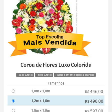
Coroa de Flores Luxo Colorida
Faixa Grátis
Frete Grátis
Pague somente após a entrega
Tamanhos
1,0m x 1,0m
446,00
R$
1,2m x 1,0m
498,00
R$
1,5m x 1,0m
597,00
R$