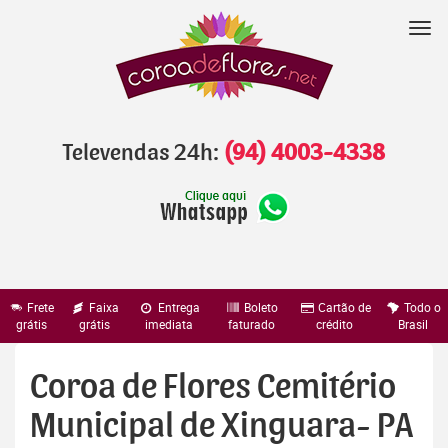
Pular
para
Nav
o
conteúdo
Televendas 24h:
(94) 4003-4338
Frete
Faixa
Entrega
Boleto
Cartão de
Todo o
grátis
grátis
imediata
faturado
crédito
Brasil
Coroa de Flores Cemitério
Municipal de Xinguara- PA