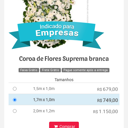
Coroa de Flores Suprema branca
Faixa Grátis
Frete Grátis
Pague somente após a entrega
Tamanhos
1,5m x 1,0m
679,00
R$
1,7m x 1,0m
749,00
R$
2,0m x 1,2m
1.150,00
R$
Comprar