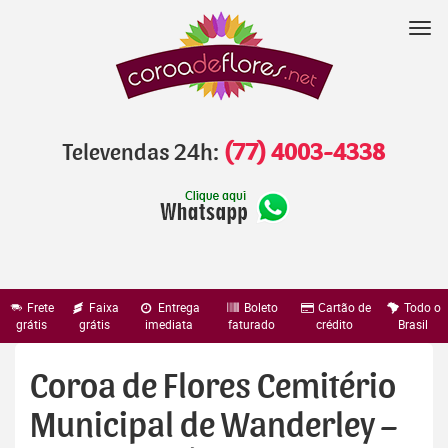
Pular
para
Nav
o
conteúdo
Televendas 24h:
(77) 4003-4338
Frete
Faixa
Entrega
Boleto
Cartão de
Todo o
grátis
grátis
imediata
faturado
crédito
Brasil
Coroa de Flores Cemitério
Municipal de Wanderley –