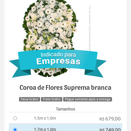
Coroa de Flores Suprema branca
Faixa Grátis
Frete Grátis
Pague somente após a entrega
Tamanhos
1,5m x 1,0m
679,00
R$
1,7m x 1,0m
749,00
R$