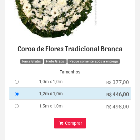
Coroa de Flores Tradicional Branca
Faixa Grátis
Frete Grátis
Pague somente após a entrega
Tamanhos
1,0m x 1,0m
377,00
R$
1,2m x 1,0m
446,00
R$
1,5m x 1,0m
498,00
R$
Comprar