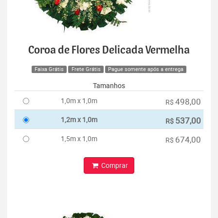
Coroa de Flores Delicada Vermelha
Faixa Grátis
Frete Grátis
Pague somente após a entrega
Tamanhos
1,0m x 1,0m
498,00
R$
1,2m x 1,0m
537,00
R$
1,5m x 1,0m
674,00
R$
Comprar