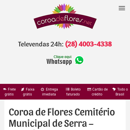
Pular
para
Nav
o
conteúdo
Televendas 24h:
(28) 4003-4338
Frete
Faixa
Entrega
Boleto
Cartão de
Todo o
grátis
grátis
imediata
faturado
crédito
Brasil
Coroa de Flores Cemitério
Municipal de Serra –