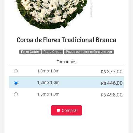
Coroa de Flores Tradicional Branca
Faixa Grátis
Frete Grátis
Pague somente após a entrega
Tamanhos
1,0m x 1,0m
377,00
R$
1,2m x 1,0m
446,00
R$
1,5m x 1,0m
498,00
R$
Comprar