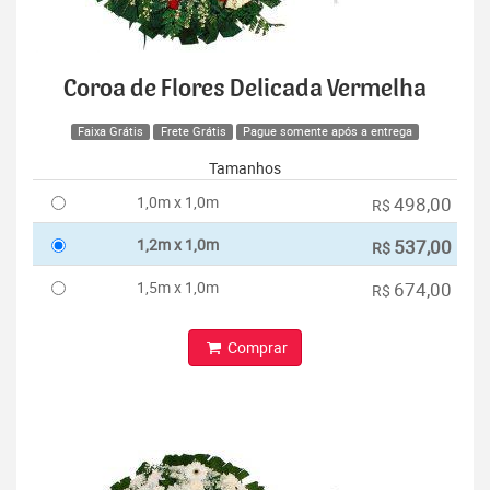
Coroa de Flores Delicada Vermelha
Faixa Grátis
Frete Grátis
Pague somente após a entrega
Tamanhos
1,0m x 1,0m
498,00
R$
1,2m x 1,0m
537,00
R$
1,5m x 1,0m
674,00
R$
Comprar