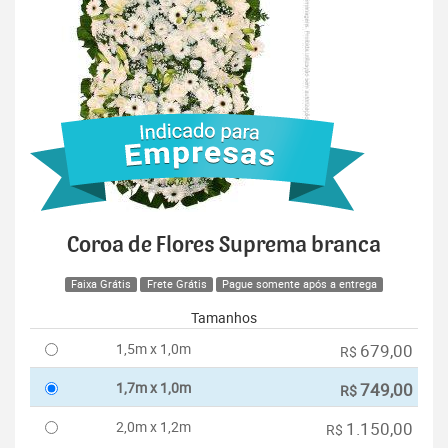
Coroa de Flores Suprema branca
Faixa Grátis
Frete Grátis
Pague somente após a entrega
Tamanhos
1,5m x 1,0m
679,00
R$
1,7m x 1,0m
749,00
R$
2,0m x 1,2m
1.150,00
R$