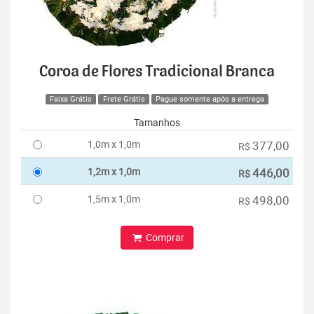
Coroa de Flores Tradicional Branca
Faixa Grátis
Frete Grátis
Pague somente após a entrega
Tamanhos
1,0m x 1,0m
377,00
R$
1,2m x 1,0m
446,00
R$
1,5m x 1,0m
498,00
R$
Comprar