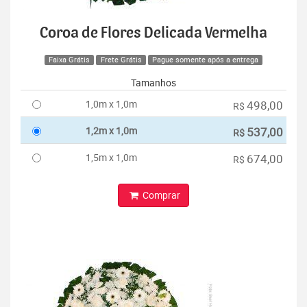
Coroa de Flores Delicada Vermelha
Faixa Grátis
Frete Grátis
Pague somente após a entrega
Tamanhos
1,0m x 1,0m
498,00
R$
1,2m x 1,0m
537,00
R$
1,5m x 1,0m
674,00
R$
Comprar