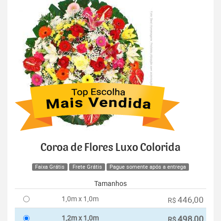
Coroa de Flores Luxo Colorida
Faixa Grátis
Frete Grátis
Pague somente após a entrega
Tamanhos
1,0m x 1,0m
446,00
R$
1,2m x 1,0m
498,00
R$