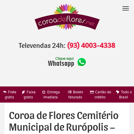
Pular
para
Nav
o
conteúdo
Televendas 24h:
(93) 4003-4338
Frete
Faixa
Entrega
Boleto
Cartão de
Todo o
grátis
grátis
imediata
faturado
crédito
Brasil
Coroa de Flores Cemitério
Municipal de Rurópolis –