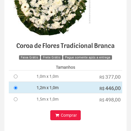
Coroa de Flores Tradicional Branca
Faixa Grátis
Frete Grátis
Pague somente após a entrega
Tamanhos
1,0m x 1,0m
377,00
R$
1,2m x 1,0m
446,00
R$
1,5m x 1,0m
498,00
R$
Comprar