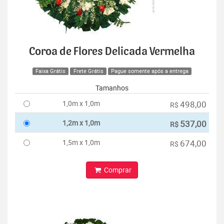
Coroa de Flores Delicada Vermelha
Faixa Grátis
Frete Grátis
Pague somente após a entrega
Tamanhos
1,0m x 1,0m
498,00
R$
1,2m x 1,0m
537,00
R$
1,5m x 1,0m
674,00
R$
Comprar