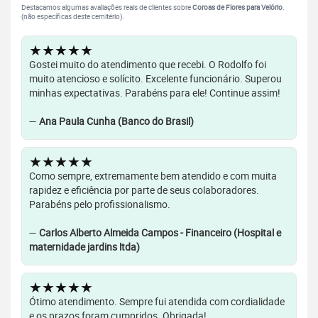
Destacamos algumas avaliações reais de clientes sobre
Coroas de Flores para Velório
.
(não específicas deste cemitério).
★★★★★
Gostei muito do atendimento que recebi. O Rodolfo foi
muito atencioso e solícito. Excelente funcionário. Superou
minhas expectativas. Parabéns para ele! Continue assim!
—
Ana Paula Cunha (Banco do Brasil)
★★★★★
Como sempre, extremamente bem atendido e com muita
rapidez e eficiência por parte de seus colaboradores.
Parabéns pelo profissionalismo.
—
Carlos Alberto Almeida Campos - Financeiro (Hospital e
maternidade jardins ltda)
★★★★★
Ótimo atendimento. Sempre fui atendida com cordialidade
e os prazos foram cumpridos. Obrigada!