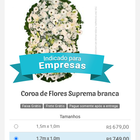
Coroa de Flores Suprema branca
Faixa Grátis
Frete Grátis
Pague somente após a entrega
Tamanhos
1,5m x 1,0m
679,00
R$
1,7m x 1,0m
749,00
R$