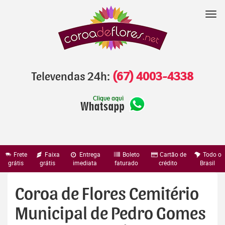
Pular
para
Nav
o
conteúdo
Televendas 24h:
(67) 4003-4338
Frete
Faixa
Entrega
Boleto
Cartão de
Todo o
grátis
grátis
imediata
faturado
crédito
Brasil
Coroa de Flores Cemitério
Municipal de Pedro Gomes