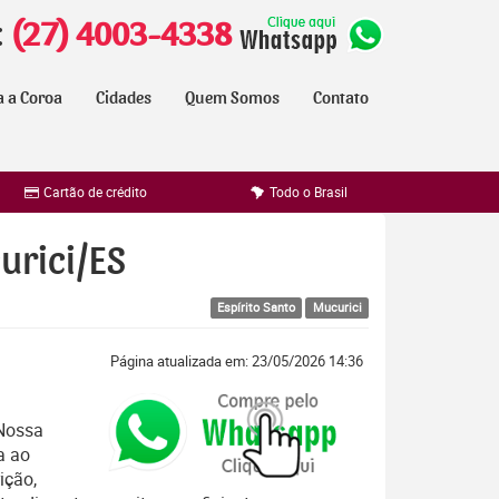
:
(27) 4003-4338
a a Coroa
Cidades
Quem Somos
Contato
Cartão de crédito
Todo o Brasil
urici/ES
Espírito Santo
Mucurici
Página atualizada em: 23/05/2026 14:36
 Nossa
a ao
ição,