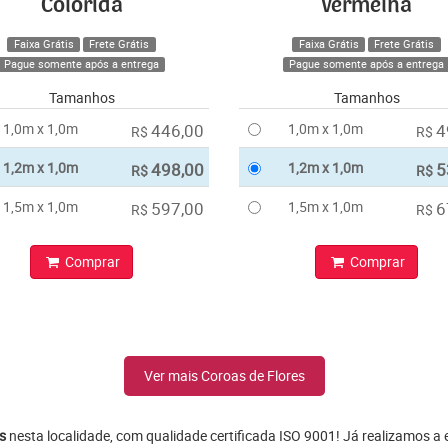
Colorida
Vermelha
Faixa Grátis
Frete Grátis
Faixa Grátis
Frete Grátis
Pague somente após a entrega
Pague somente após a entrega
Tamanhos
Tamanhos
1,0m x 1,0m
446,00
1,0m x 1,0m
4
R$
R$
1,2m x 1,0m
498,00
1,2m x 1,0m
5
R$
R$
1,5m x 1,0m
597,00
1,5m x 1,0m
6
R$
R$
Comprar
Comprar
Ver mais Coroas de Flores
s
nesta localidade, com qualidade certificada ISO 9001! Já realizamos a 