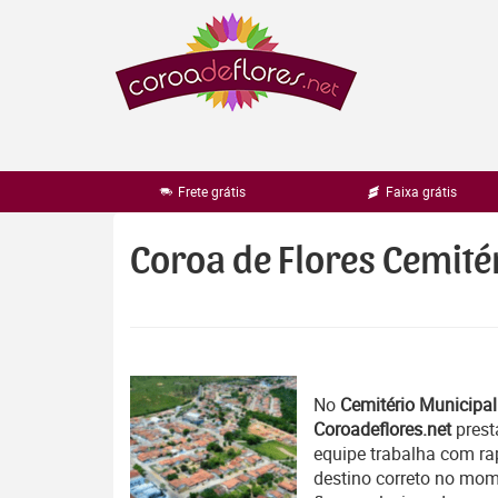
Pular
para
o
conteúdo
Frete grátis
Faixa grátis
Coroa de Flores Cemité
No
Cemitério Municipal
Coroadeflores.net
prest
equipe trabalha com r
destino correto no mom