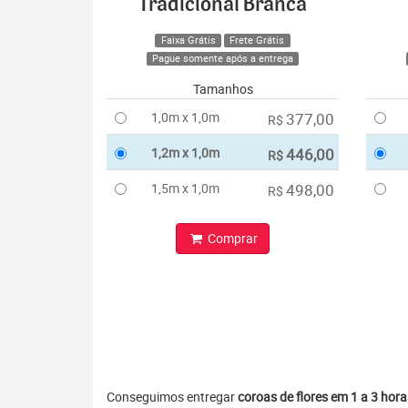
Tradicional Branca
Faixa Grátis
Frete Grátis
Pague somente após a entrega
Tamanhos
1,0m x 1,0m
377,00
R$
1,2m x 1,0m
446,00
R$
1,5m x 1,0m
498,00
R$
Comprar
Conseguimos entregar
coroas de flores em 1 a 3 hora