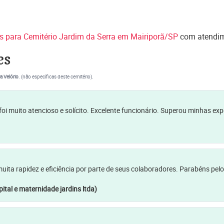
es para Cemitério Jardim da Serra em Mairiporã/SP
com atendim
es
a Velório
. (não específicas deste cemitério).
oi muito atencioso e solícito. Excelente funcionário. Superou minhas ex
a rapidez e eficiência por parte de seus colaboradores. Parabéns pelo
ital e maternidade jardins ltda)