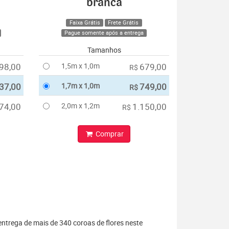
branca
Faixa Grátis
Frete Grátis
Pague somente após a entrega
Tamanhos
98,00
1,5m x 1,0m
679,00
R$
37,00
1,7m x 1,0m
749,00
R$
74,00
2,0m x 1,2m
1.150,00
R$
Comprar
entrega de mais de 340 coroas de flores neste