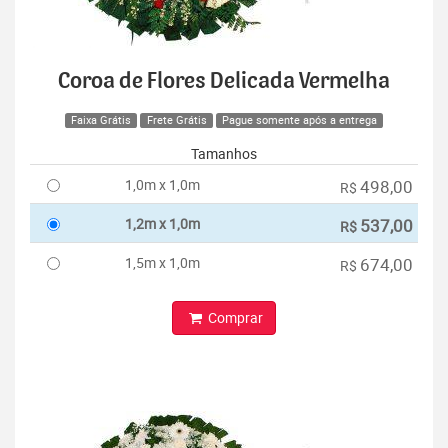
Coroa de Flores Delicada Vermelha
Faixa Grátis
Frete Grátis
Pague somente após a entrega
Tamanhos
1,0m x 1,0m
498,00
R$
1,2m x 1,0m
537,00
R$
1,5m x 1,0m
674,00
R$
Comprar