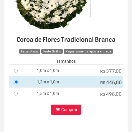
Coroa de Flores Tradicional Branca
Faixa Grátis
Frete Grátis
Pague somente após a entrega
Tamanhos
1,0m x 1,0m
377,00
R$
1,2m x 1,0m
446,00
R$
1,5m x 1,0m
498,00
R$
Comprar