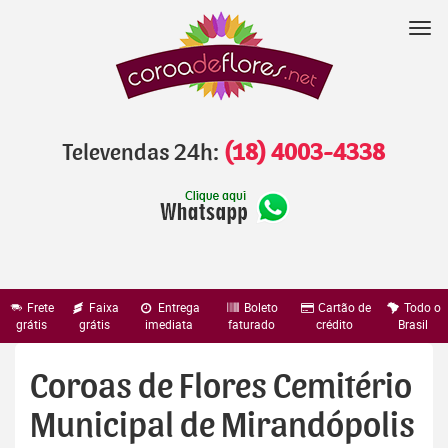
Pular
para
Nav
o
conteúdo
Televendas 24h:
(18) 4003-4338
Frete
Faixa
Entrega
Boleto
Cartão de
Todo o
grátis
grátis
imediata
faturado
crédito
Brasil
Coroas de Flores Cemitério
Municipal de Mirandópolis