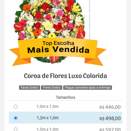
Coroa de Flores Luxo Colorida
Faixa Grátis
Frete Grátis
Pague somente após a entrega
Tamanhos
1,0m x 1,0m
446,00
R$
1,2m x 1,0m
498,00
R$
1,5m x 1,0m
597,00
R$