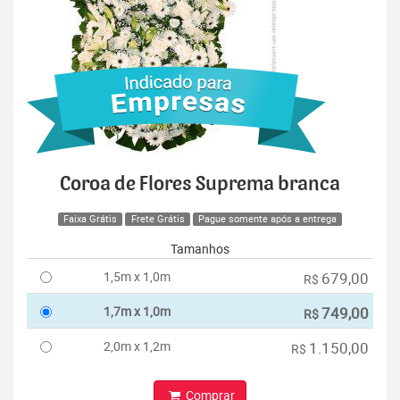
Coroa de Flores Suprema branca
Faixa Grátis
Frete Grátis
Pague somente após a entrega
Tamanhos
1,5m x 1,0m
679,00
R$
1,7m x 1,0m
749,00
R$
2,0m x 1,2m
1.150,00
R$
Comprar