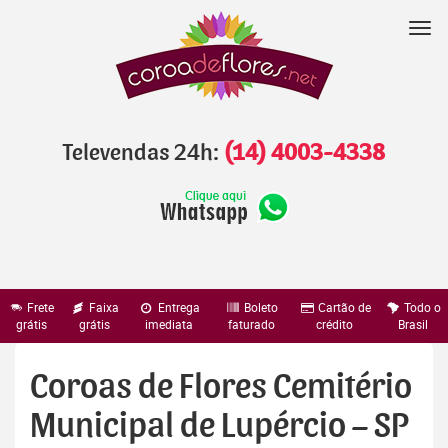
Pular
para
Nav
o
conteúdo
Televendas 24h:
(14) 4003-4338
Frete
Faixa
Entrega
Boleto
Cartão de
Todo o
grátis
grátis
imediata
faturado
crédito
Brasil
Coroas de Flores Cemitério
Municipal de Lupércio – SP