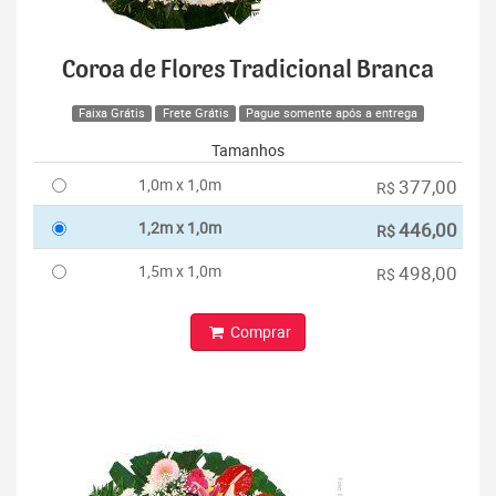
Coroa de Flores Tradicional Branca
Faixa Grátis
Frete Grátis
Pague somente após a entrega
Tamanhos
1,0m x 1,0m
377,00
R$
1,2m x 1,0m
446,00
R$
1,5m x 1,0m
498,00
R$
Comprar