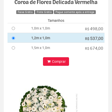
Coroa de Flores Delicada Vermelha
Faixa Grátis
Frete Grátis
Pague somente após a entrega
Tamanhos
1,0m x 1,0m
498,00
R$
1,2m x 1,0m
537,00
R$
1,5m x 1,0m
674,00
R$
Comprar