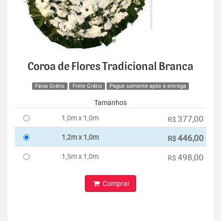
Coroa de Flores Tradicional Branca
Faixa Grátis
Frete Grátis
Pague somente após a entrega
Tamanhos
1,0m x 1,0m
377,00
R$
1,2m x 1,0m
446,00
R$
1,5m x 1,0m
498,00
R$
Comprar