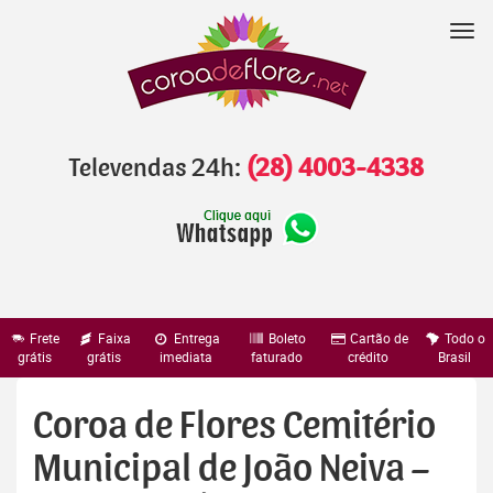
Pular
para
Nav
o
conteúdo
Televendas 24h:
(28) 4003-4338
Frete
Faixa
Entrega
Boleto
Cartão de
Todo o
grátis
grátis
imediata
faturado
crédito
Brasil
Coroa de Flores Cemitério
Municipal de João Neiva –