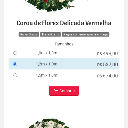
Coroa de Flores Delicada Vermelha
Faixa Grátis
Frete Grátis
Pague somente após a entrega
Tamanhos
1,0m x 1,0m
498,00
R$
1,2m x 1,0m
537,00
R$
1,5m x 1,0m
674,00
R$
Comprar