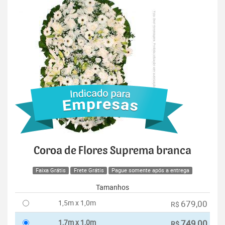
Coroa de Flores Suprema branca
Faixa Grátis
Frete Grátis
Pague somente após a entrega
Tamanhos
1,5m x 1,0m
679,00
R$
1,7m x 1,0m
749,00
R$