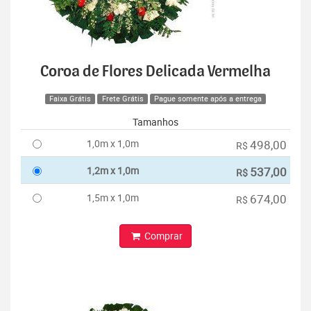
Coroa de Flores Delicada Vermelha
Faixa Grátis
Frete Grátis
Pague somente após a entrega
Tamanhos
1,0m x 1,0m
498,00
R$
1,2m x 1,0m
537,00
R$
1,5m x 1,0m
674,00
R$
Comprar