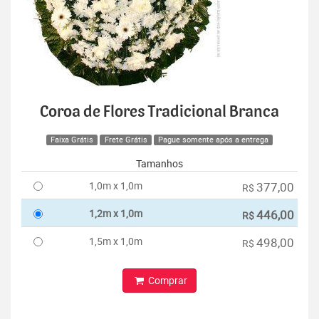
Coroa de Flores Tradicional Branca
Faixa Grátis
Frete Grátis
Pague somente após a entrega
Tamanhos
1,0m x 1,0m
377,00
R$
1,2m x 1,0m
446,00
R$
1,5m x 1,0m
498,00
R$
Comprar