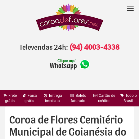
Pular
para
Nav
o
conteúdo
Televendas 24h:
(94) 4003-4338
Frete
Faixa
Entrega
Boleto
Cartão de
Todo o
grátis
grátis
imediata
faturado
crédito
Brasil
Coroa de Flores Cemitério
Municipal de Goianésia do