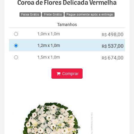
Coroa de Flores Delicada Vermelha
Faixa Grátis
Frete Grátis
Pague somente após a entrega
Tamanhos
1,0m x 1,0m
498,00
R$
1,2m x 1,0m
537,00
R$
1,5m x 1,0m
674,00
R$
Comprar