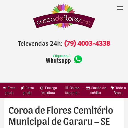
Pular
para
Nav
o
conteúdo
Televendas 24h:
(79) 4003-4338
Frete
Faixa
Entrega
Boleto
Cartão de
Todo o
grátis
grátis
imediata
faturado
crédito
Brasil
Coroa de Flores Cemitério
Municipal de Gararu – SE