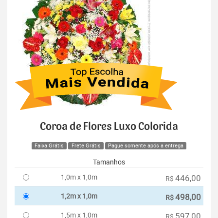
Coroa de Flores Luxo Colorida
Faixa Grátis
Frete Grátis
Pague somente após a entrega
Tamanhos
1,0m x 1,0m
446,00
R$
1,2m x 1,0m
498,00
R$
1,5m x 1,0m
597,00
R$