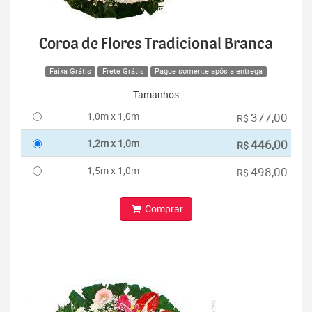
Coroa de Flores Tradicional Branca
Faixa Grátis
Frete Grátis
Pague somente após a entrega
Tamanhos
1,0m x 1,0m
377,00
R$
1,2m x 1,0m
446,00
R$
1,5m x 1,0m
498,00
R$
Comprar