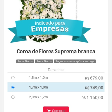
Coroa de Flores Suprema branca
Faixa Grátis
Frete Grátis
Pague somente após a entrega
Tamanhos
1,5m x 1,0m
679,00
R$
1,7m x 1,0m
749,00
R$
2,0m x 1,2m
1.150,00
R$
Comprar