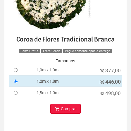
Coroa de Flores Tradicional Branca
Faixa Grátis
Frete Grátis
Pague somente após a entrega
Tamanhos
1,0m x 1,0m
377,00
R$
1,2m x 1,0m
446,00
R$
1,5m x 1,0m
498,00
R$
Comprar