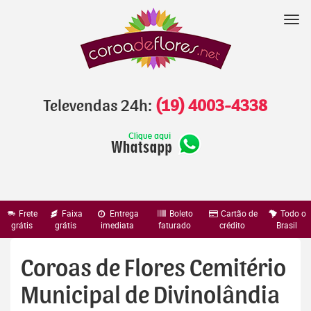
Pular
para
Nav
o
conteúdo
Televendas 24h:
(19) 4003-4338
Frete
Faixa
Entrega
Boleto
Cartão de
Todo o
grátis
grátis
imediata
faturado
crédito
Brasil
Coroas de Flores Cemitério
Municipal de Divinolândia