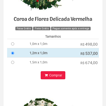
Coroa de Flores Delicada Vermelha
Faixa Grátis
Frete Grátis
Pague somente após a entrega
Tamanhos
1,0m x 1,0m
498,00
R$
1,2m x 1,0m
537,00
R$
1,5m x 1,0m
674,00
R$
Comprar