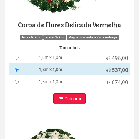
Coroa de Flores Delicada Vermelha
Faixa Grátis
Frete Grátis
Pague somente após a entrega
Tamanhos
1,0m x 1,0m
498,00
R$
1,2m x 1,0m
537,00
R$
1,5m x 1,0m
674,00
R$
Comprar