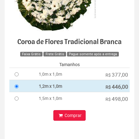
Coroa de Flores Tradicional Branca
Faixa Grátis
Frete Grátis
Pague somente após a entrega
Tamanhos
1,0m x 1,0m
377,00
R$
1,2m x 1,0m
446,00
R$
1,5m x 1,0m
498,00
R$
Comprar