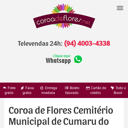
Pular
para
Nav
o
conteúdo
Televendas 24h:
(94) 4003-4338
Frete
Faixa
Entrega
Boleto
Cartão de
Todo o
grátis
grátis
imediata
faturado
crédito
Brasil
Coroa de Flores Cemitério
Municipal de Cumaru do