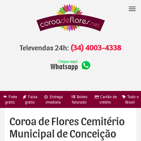
Pular
para
Nav
o
conteúdo
Televendas 24h:
(34) 4003-4338
Frete
Faixa
Entrega
Boleto
Cartão de
Todo o
grátis
grátis
imediata
faturado
crédito
Brasil
Coroa de Flores Cemitério
Municipal de Conceição