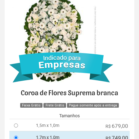
Coroa de Flores Suprema branca
Faixa Grátis
Frete Grátis
Pague somente após a entrega
Tamanhos
1,5m x 1,0m
679,00
R$
1,7m x 1,0m
749,00
R$