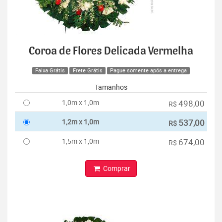
Coroa de Flores Delicada Vermelha
Faixa Grátis
Frete Grátis
Pague somente após a entrega
Tamanhos
1,0m x 1,0m
498,00
R$
1,2m x 1,0m
537,00
R$
1,5m x 1,0m
674,00
R$
Comprar