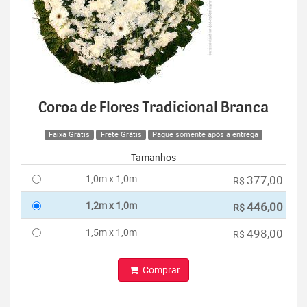
Coroa de Flores Tradicional Branca
Faixa Grátis
Frete Grátis
Pague somente após a entrega
Tamanhos
1,0m x 1,0m
377,00
R$
1,2m x 1,0m
446,00
R$
1,5m x 1,0m
498,00
R$
Comprar