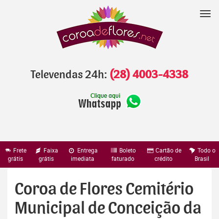
Pular
para
Nav
o
conteúdo
Televendas 24h:
(28) 4003-4338
Frete
Faixa
Entrega
Boleto
Cartão de
Todo o
grátis
grátis
imediata
faturado
crédito
Brasil
Coroa de Flores Cemitério
Municipal de Conceição da