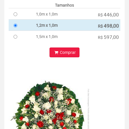
Tamanhos
1,0m x 1,0m
446,00
R$
1,2m x 1,0m
498,00
R$
1,5m x 1,0m
597,00
R$
Comprar