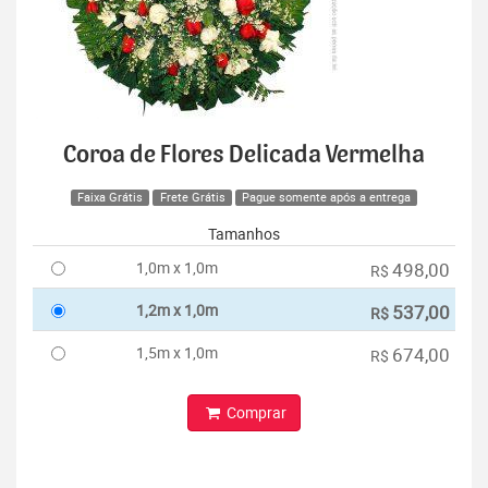
Coroa de Flores Delicada Vermelha
Faixa Grátis
Frete Grátis
Pague somente após a entrega
Tamanhos
1,0m x 1,0m
498,00
R$
1,2m x 1,0m
537,00
R$
1,5m x 1,0m
674,00
R$
Comprar