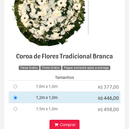
Coroa de Flores Tradicional Branca
Faixa Grátis
Frete Grátis
Pague somente após a entrega
Tamanhos
1,0m x 1,0m
377,00
R$
1,2m x 1,0m
446,00
R$
1,5m x 1,0m
498,00
R$
Comprar