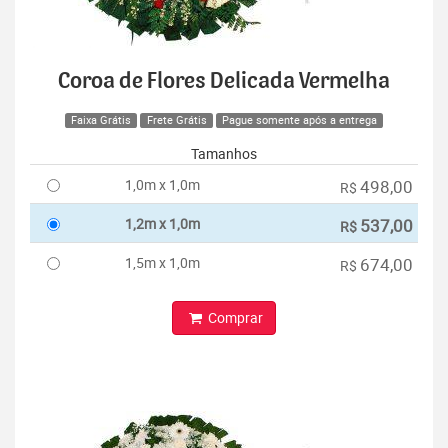
Coroa de Flores Delicada Vermelha
Faixa Grátis
Frete Grátis
Pague somente após a entrega
Tamanhos
1,0m x 1,0m
498,00
R$
1,2m x 1,0m
537,00
R$
1,5m x 1,0m
674,00
R$
Comprar