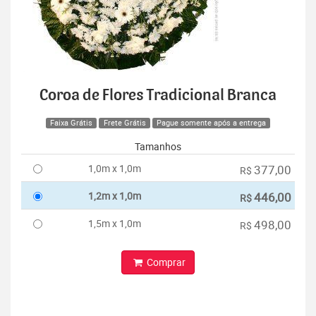
Coroa de Flores Tradicional Branca
Faixa Grátis
Frete Grátis
Pague somente após a entrega
Tamanhos
1,0m x 1,0m
377,00
R$
1,2m x 1,0m
446,00
R$
1,5m x 1,0m
498,00
R$
Comprar