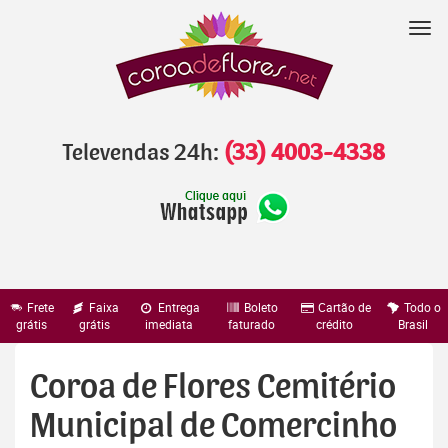
Pular
para
Nav
o
conteúdo
Televendas 24h:
(33) 4003-4338
Frete
Faixa
Entrega
Boleto
Cartão de
Todo o
grátis
grátis
imediata
faturado
crédito
Brasil
Coroa de Flores Cemitério
Municipal de Comercinho