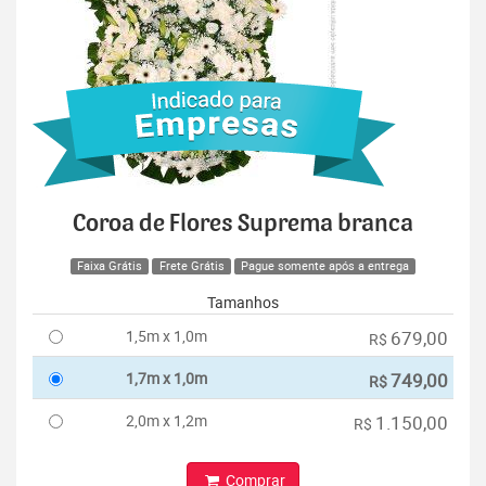
Coroa de Flores Suprema branca
Faixa Grátis
Frete Grátis
Pague somente após a entrega
Tamanhos
1,5m x 1,0m
679,00
R$
1,7m x 1,0m
749,00
R$
2,0m x 1,2m
1.150,00
R$
Comprar