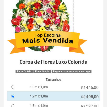
Coroa de Flores Luxo Colorida
Faixa Grátis
Frete Grátis
Pague somente após a entrega
Tamanhos
1,0m x 1,0m
446,00
R$
1,2m x 1,0m
498,00
R$
1,5m x 1,0m
597,00
R$