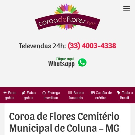
Pular
para
Nav
o
conteúdo
Televendas 24h:
(33) 4003-4338
Frete
Faixa
Entrega
Boleto
Cartão de
Todo o
grátis
grátis
imediata
faturado
crédito
Brasil
Coroa de Flores Cemitério
Municipal de Coluna – MG