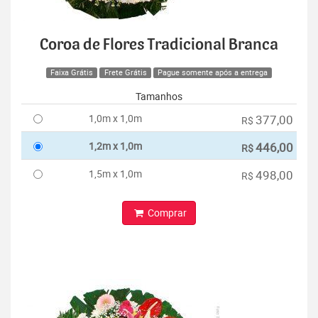
Coroa de Flores Tradicional Branca
Faixa Grátis
Frete Grátis
Pague somente após a entrega
Tamanhos
1,0m x 1,0m
377,00
R$
1,2m x 1,0m
446,00
R$
1,5m x 1,0m
498,00
R$
Comprar