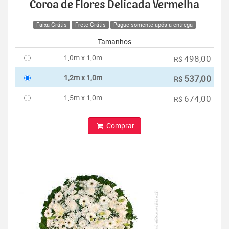
Coroa de Flores Delicada Vermelha
Faixa Grátis
Frete Grátis
Pague somente após a entrega
Tamanhos
1,0m x 1,0m
498,00
R$
1,2m x 1,0m
537,00
R$
1,5m x 1,0m
674,00
R$
Comprar