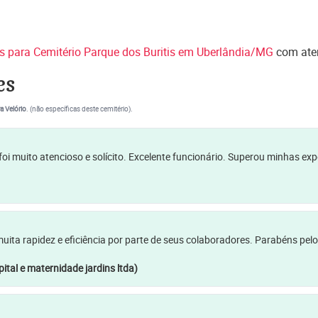
es para Cemitério Parque dos Buritis em Uberlândia/MG
com ate
es
a Velório
. (não específicas deste cemitério).
oi muito atencioso e solícito. Excelente funcionário. Superou minhas ex
a rapidez e eficiência por parte de seus colaboradores. Parabéns pelo
ital e maternidade jardins ltda)