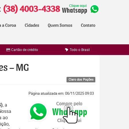
:
(38) 4003-4338
a a Coroa
Cidades
Quem Somos
Contato
Cartão de crédito
Todo o Brasil
es – MG
Claro dos Poções
Página atualizada em: 06/11/2025 09:03
G)
, a
 Nossa
a ao
ição,