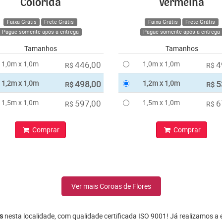
Colorida
Vermelha
Faixa Grátis
Frete Grátis
Faixa Grátis
Frete Grátis
Pague somente após a entrega
Pague somente após a entrega
Tamanhos
Tamanhos
1,0m x 1,0m
446,00
1,0m x 1,0m
4
R$
R$
1,2m x 1,0m
498,00
1,2m x 1,0m
5
R$
R$
1,5m x 1,0m
597,00
1,5m x 1,0m
6
R$
R$
Comprar
Comprar
Ver mais Coroas de Flores
s
nesta localidade, com qualidade certificada ISO 9001! Já realizamos a 