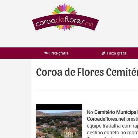
Pular
para
o
conteúdo
Frete grátis
Faixa grátis
Coroa de Flores Cemité
No
Cemitério Municipal
Coroadeflores.net
prest
equipe trabalha com r
destino correto no mom