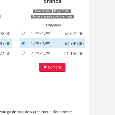
branca
Faixa Grátis
Frete Grátis
Pague somente após a entrega
Tamanhos
98,00
1,5m x 1,0m
679,00
R$
37,00
1,7m x 1,0m
749,00
R$
74,00
2,0m x 1,2m
1.150,00
R$
Comprar
entrega de mais de 630 coroas de flores neste