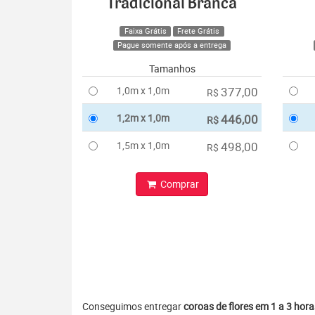
Tradicional Branca
Faixa Grátis
Frete Grátis
Pague somente após a entrega
Tamanhos
1,0m x 1,0m
377,00
R$
1,2m x 1,0m
446,00
R$
1,5m x 1,0m
498,00
R$
Comprar
Conseguimos entregar
coroas de flores em 1 a 3 hora