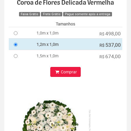
Coroa de Flores Delicada Vermelha
Faixa Grátis
Frete Grátis
Pague somente após a entrega
Tamanhos
1,0m x 1,0m
498,00
R$
1,2m x 1,0m
537,00
R$
1,5m x 1,0m
674,00
R$
Comprar