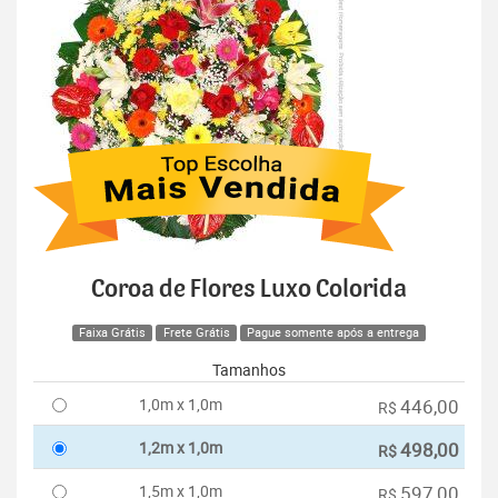
Coroa de Flores Luxo Colorida
Faixa Grátis
Frete Grátis
Pague somente após a entrega
Tamanhos
1,0m x 1,0m
446,00
R$
1,2m x 1,0m
498,00
R$
1,5m x 1,0m
597,00
R$