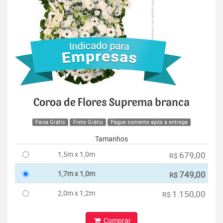
Coroa de Flores Suprema branca
Faixa Grátis
Frete Grátis
Pague somente após a entrega
Tamanhos
1,5m x 1,0m
679,00
R$
1,7m x 1,0m
749,00
R$
2,0m x 1,2m
1.150,00
R$
Comprar