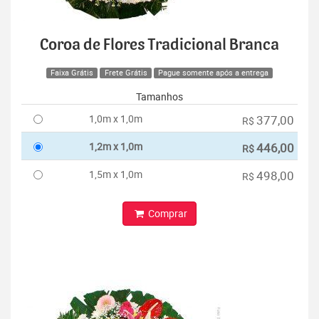
Coroa de Flores Tradicional Branca
Faixa Grátis
Frete Grátis
Pague somente após a entrega
Tamanhos
1,0m x 1,0m
377,00
R$
1,2m x 1,0m
446,00
R$
1,5m x 1,0m
498,00
R$
Comprar