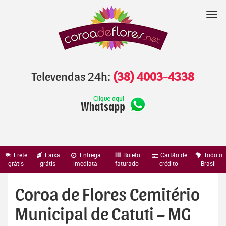
Pular
para
Nav
o
conteúdo
Televendas 24h:
(38) 4003-4338
Frete
Faixa
Entrega
Boleto
Cartão de
Todo o
grátis
grátis
imediata
faturado
crédito
Brasil
Coroa de Flores Cemitério
Municipal de Catuti – MG