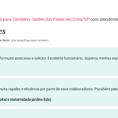
es para Cemitério Jardim das Flores em Cotia/SP
com atendiment
es
a Velório
. (não específicas deste cemitério).
oi muito atencioso e solícito. Excelente funcionário. Superou minhas ex
a rapidez e eficiência por parte de seus colaboradores. Parabéns pelo
ital e maternidade jardins ltda)