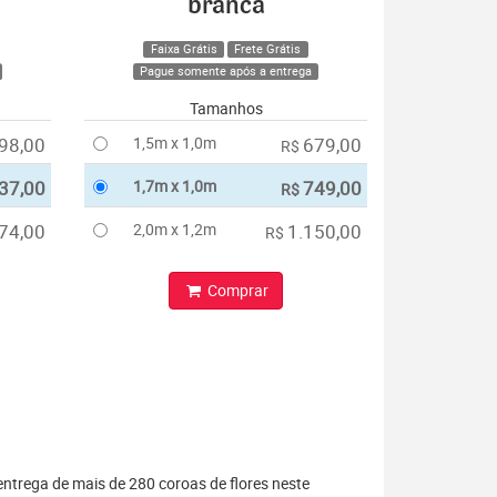
branca
Faixa Grátis
Frete Grátis
Pague somente após a entrega
Tamanhos
98,00
1,5m x 1,0m
679,00
R$
37,00
1,7m x 1,0m
749,00
R$
74,00
2,0m x 1,2m
1.150,00
R$
Comprar
entrega de mais de 280 coroas de flores neste