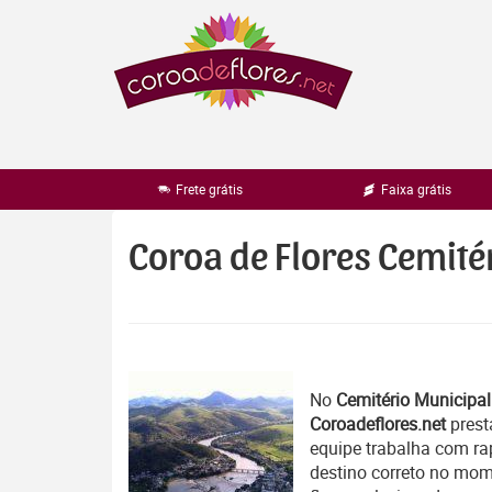
Pular
para
o
conteúdo
Frete grátis
Faixa grátis
Coroa de Flores Cemité
No
Cemitério Municipal
Coroadeflores.net
prest
equipe trabalha com r
destino correto no mom