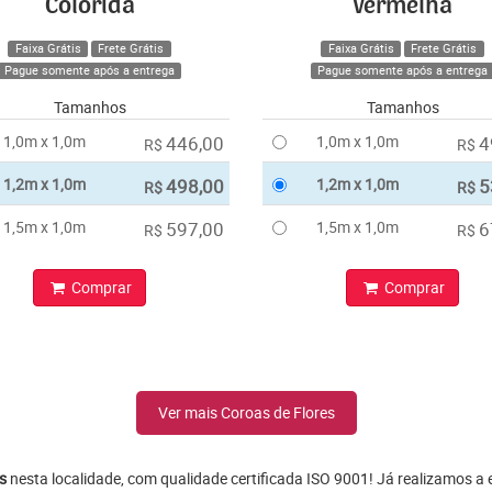
Colorida
Vermelha
Faixa Grátis
Frete Grátis
Faixa Grátis
Frete Grátis
Pague somente após a entrega
Pague somente após a entrega
Tamanhos
Tamanhos
1,0m x 1,0m
446,00
1,0m x 1,0m
4
R$
R$
1,2m x 1,0m
498,00
1,2m x 1,0m
5
R$
R$
1,5m x 1,0m
597,00
1,5m x 1,0m
6
R$
R$
Comprar
Comprar
Ver mais Coroas de Flores
s
nesta localidade, com qualidade certificada ISO 9001! Já realizamos a 