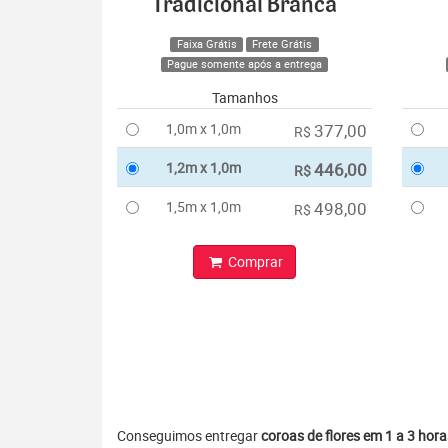
Tradicional Branca
Faixa Grátis
Frete Grátis
Pague somente após a entrega
Tamanhos
1,0m x 1,0m
377,00
R$
1,2m x 1,0m
446,00
R$
1,5m x 1,0m
498,00
R$
Comprar
Conseguimos entregar
coroas de flores em 1 a 3 hora