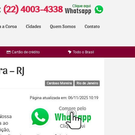
:
(22) 4003-4338
a a Coroa
Cidades
Quem Somos
Contato
Cartão de crédito
Todo o Brasil
a – RJ
Cardoso Moreira
Rio de Janeiro
Página atualizada em: 06/11/2025 10:19
a
 Nossa
a ao
ição,