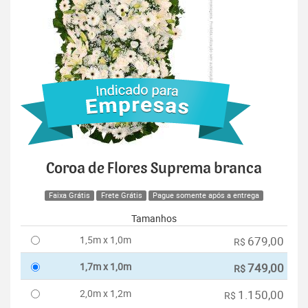
Coroa de Flores Suprema branca
Faixa Grátis
Frete Grátis
Pague somente após a entrega
Tamanhos
1,5m x 1,0m
679,00
R$
1,7m x 1,0m
749,00
R$
2,0m x 1,2m
1.150,00
R$