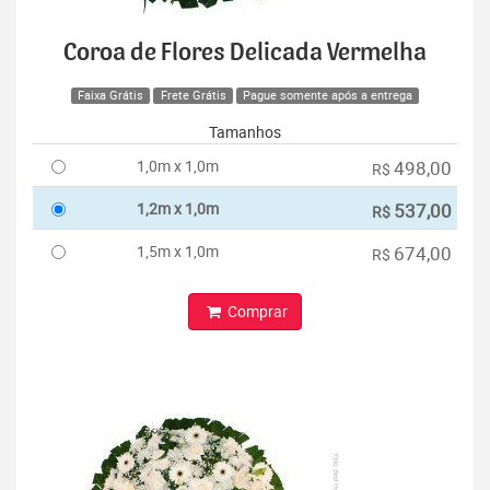
Coroa de Flores Delicada Vermelha
Faixa Grátis
Frete Grátis
Pague somente após a entrega
Tamanhos
1,0m x 1,0m
498,00
R$
1,2m x 1,0m
537,00
R$
1,5m x 1,0m
674,00
R$
Comprar