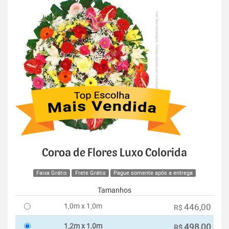
Coroa de Flores Luxo Colorida
Faixa Grátis
Frete Grátis
Pague somente após a entrega
Tamanhos
1,0m x 1,0m
446,00
R$
1,2m x 1,0m
498,00
R$