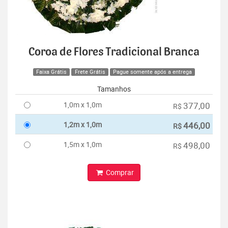
Coroa de Flores Tradicional Branca
Faixa Grátis
Frete Grátis
Pague somente após a entrega
Tamanhos
1,0m x 1,0m
377,00
R$
1,2m x 1,0m
446,00
R$
1,5m x 1,0m
498,00
R$
Comprar