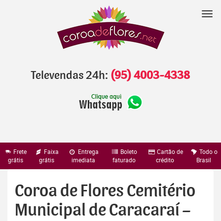
Pular
para
Nav
o
conteúdo
Televendas 24h:
(95) 4003-4338
Frete
Faixa
Entrega
Boleto
Cartão de
Todo o
grátis
grátis
imediata
faturado
crédito
Brasil
Coroa de Flores Cemitério
Municipal de Caracaraí –